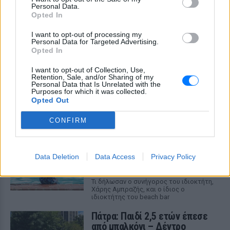
Personal Data.
Opted In
I want to opt-out of processing my
Personal Data for Targeted Advertising.
Opted In
I want to opt-out of Collection, Use,
Retention, Sale, and/or Sharing of my
ΔΕΙΤΕ ΕΠΙΣΗΣ
Personal Data that Is Unrelated with the
Purposes for which it was collected.
Opted Out
ΣΤΗΝ ΙΔΙΑ ΚΑΤΗΓΟΡΙΑ
CONFIRM
Πάρος ‑ Πνιγμός 4χρονου: «Όλα
είναι νόμιμα, κάθε μέρα
μαλώναμε με γονείς»
Data Deletion
Data Access
Privacy Policy
ΣΉΜΕΡΑ
Τι δήλωσαν ο συνήγορος του ιδιοκτήτη,
Χάρης Αμπραζής, και ο ίδιος ο
ιδιοκτήτης του beach bar
Πάτρα: Παιδί 2,5 ετών έπεσε
από μπαλκόνι – Δέντρο