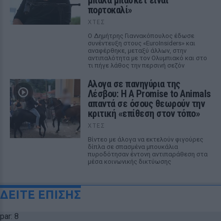
μπάλα μπάσκετ είναι
πορτοκαλί»
ΧΤΕΣ
Ο Δημήτρης Γιαννακόπουλος έδωσε
συνέντευξη στους «EuroInsiders» και
αναφέρθηκε, μεταξύ άλλων, στην
αντιπαλότητα με τον Ολυμπιακό και στο
τι πήγε λάθος την περσινή σεζόν
Αλογα σε πανηγύρια της
Λέσβου: Η A Promise to Animals
απαντά σε όσους θεωρούν την
κριτική «επίθεση στον τόπο»
ΧΤΕΣ
Βίντεο με άλογα να εκτελούν φιγούρες
δίπλα σε σπασμένα μπουκάλια
πυροδότησαν έντονη αντιπαράθεση στα
μέσα κοινωνικής δικτύωσης
ΔΕΙΤΕ ΕΠΙΣΗΣ
par: 8