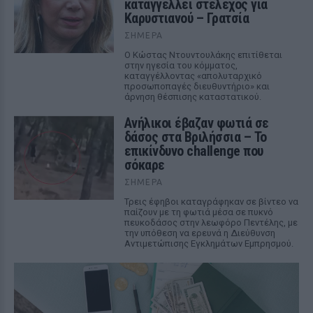
καταγγέλλει στέλεχος για
Καρυστιανού – Γρατσία
ΣΉΜΕΡΑ
Ο Κώστας Ντουντουλάκης επιτίθεται
στην ηγεσία του κόμματος,
καταγγέλλοντας «απολυταρχικό
προσωποπαγές διευθυντήριο» και
άρνηση θέσπισης καταστατικού.
Ανήλικοι έβαζαν φωτιά σε
δάσος στα Βριλήσσια – Το
επικίνδυνο challenge που
σόκαρε
ΣΉΜΕΡΑ
Τρεις έφηβοι καταγράφηκαν σε βίντεο να
παίζουν με τη φωτιά μέσα σε πυκνό
πευκοδάσος στην λεωφόρο Πεντέλης, με
την υπόθεση να ερευνά η Διεύθυνση
Αντιμετώπισης Εγκλημάτων Εμπρησμού.