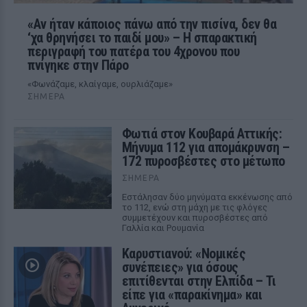
«Αν ήταν κάποιος πάνω από την πισίνα, δεν θα
‘χα θρηνήσει το παιδί μου» – Η σπαρακτική
περιγραφή του πατέρα του 4χρονου που
πνίγηκε στην Πάρο
«Φωνάζαμε, κλαίγαμε, ουρλιάζαμε»
ΣΉΜΕΡΑ
Φωτιά στον Κουβαρά Αττικής:
Μήνυμα 112 για απομάκρυνση –
172 πυροσβέστες στο μέτωπο
ΣΉΜΕΡΑ
Εστάλησαν δύο μηνύματα εκκένωσης από
το 112, ενώ στη μάχη με τις φλόγες
συμμετέχουν και πυροσβέστες από
Γαλλία και Ρουμανία
Καρυστιανού: «Νομικές
συνέπειες» για όσους
επιτίθενται στην Ελπίδα – Τι
είπε για «παρακίνημα» και