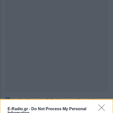
Ακολουθήστε το E-Radio.gr στο
Google News
και μάθετε πρώτοι
τα πιο hot νέα
.
E-Radio.gr -
Do Not Process My Personal
Information