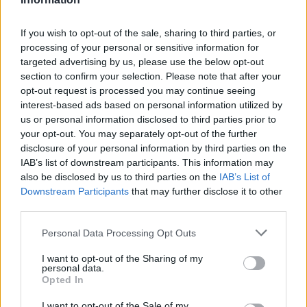
Για ακόμη περισσότερα
νέα
, μπείτε στην
ροή
ειδήσεων
του E-Daily.gr
If you wish to opt-out of the sale, sharing to third parties, or
processing of your personal or sensitive information for
Ακολουθήστε το E-Radio.gr και στο Instagram
targeted advertising by us, please use the below opt-out
section to confirm your selection. Please note that after your
ΔΙΑΦΗΜΙΣΗ
opt-out request is processed you may continue seeing
interest-based ads based on personal information utilized by
us or personal information disclosed to third parties prior to
your opt-out. You may separately opt-out of the further
disclosure of your personal information by third parties on the
IAB’s list of downstream participants. This information may
also be disclosed by us to third parties on the
IAB’s List of
Downstream Participants
that may further disclose it to other
third parties.
Personal Data Processing Opt Outs
I want to opt-out of the Sharing of my
personal data.
Opted In
I want to opt-out of the Sale of my