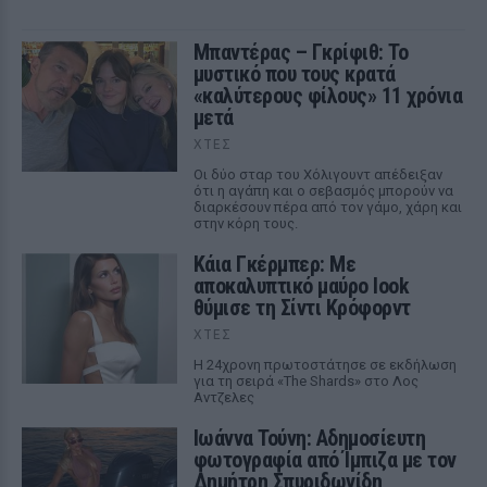
Μπαντέρας – Γκρίφιθ: Το
μυστικό που τους κρατά
«καλύτερους φίλους» 11 χρόνια
μετά
ΧΤΕΣ
Οι δύο σταρ του Χόλιγουντ απέδειξαν
ότι η αγάπη και ο σεβασμός μπορούν να
διαρκέσουν πέρα από τον γάμο, χάρη και
στην κόρη τους.
Κάια Γκέρμπερ: Με
αποκαλυπτικό μαύρο look
θύμισε τη Σίντι Κρόφορντ
ΧΤΕΣ
Η 24χρονη πρωτοστάτησε σε εκδήλωση
για τη σειρά «The Shards» στο Λος
Αντζελες
Ιωάννα Τούνη: Αδημοσίευτη
φωτογραφία από Ίμπιζα με τον
Δημήτρη Σπυριδωνίδη