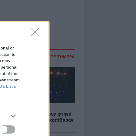
sonal or
ection to
ΔΙΑΒΑΣΤΕ ΣΗΜΕΡΑ
ou may
 personal
out of the
 downstream
B’s List of
LE
αυλίες επιτέλους βγάζουν φτηνά
ια - Ποιοι καλλιτέχνες κατέβασαν
ές