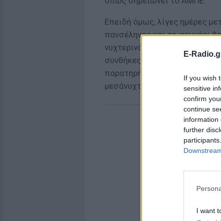
όπως σημειώνει το ΑΜΠΕ.
Επειδή όμως, λίγες ημέρες μετ
πανσέληνος και το φεγγάρι θα
νυχτερινό ουρανό –ακόμα κι α
E-Radio.g
συνθήκες– δεν θα είναι εύκολ
παρατηρήσεις θα είναι προς τ
If you wish 
μεσάνυχτα.
sensitive in
confirm you
continue se
information 
further disc
participants
Downstream 
Persona
I want t