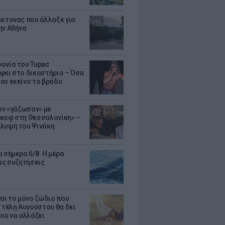
έκτονας που άλλαξε για
ην Αθήνα
ονία του Tupac
φει στο δικαστήριο – Όσα
αν εκείνο το βράδυ
Τον «γάζωσαν» με
κοφ στη Θεσσαλονίκη» –
λυψη του Ψινάκη
 σήμερα 6/8: Η μέρα
τις συζητήσεις
ναι το μόνο ζώδιο που
α τέλη Αυγούστου θα δει
του να αλλάζει