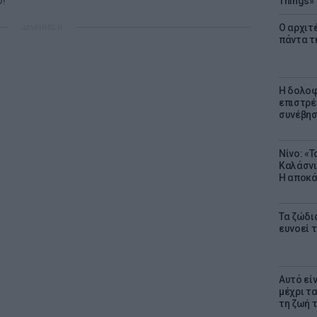
!
Things»
ΔΙΑΦΗΜΙΣΗ
Ο αρχιτ
πάντα τ
Η δολοφ
επιστρέ
συνέβησ
Νίνο: «
Καλάσνι
Η αποκά
Τα ζώδια
ευνοεί 
Αυτό εί
μέχρι τ
τη ζωή 