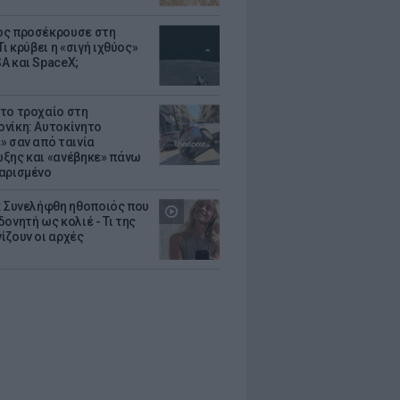
ς προσέκρουσε στη
Τι κρύβει η «σιγή ιχθύος»
A και SpaceX;
το τροχαίο στη
νίκη: Αυτοκίνητο
» σαν από ταινία
ξης και «ανέβηκε» πάνω
αρισμένο
: Συνελήφθη ηθοποιός που
oνητή ως κολιέ - Τι της
ίζουν οι αρχές