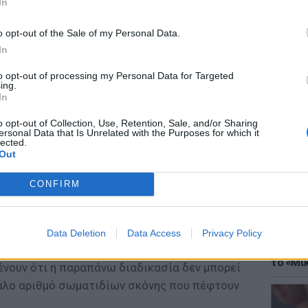
In
o opt-out of the Sale of my Personal Data.
In
to opt-out of processing my Personal Data for Targeted
ing.
ΘΕΜΑΤ
In
Έφτιαξ
μουσική
o opt-out of Collection, Use, Retention, Sale, and/or Sharing
ersonal Data that Is Unrelated with the Purposes for which it
lected.
Out
κή, άκρως ελλειπτική τροχιά, η οποία κάθε
 ανάμεσα στον Ερμή και στον Ήλιο, με
CONFIRM
ιμήσεις μερικών αστρονόμων, ανά τακτικά
ι από την ηλιακή ακτινοβολία και έτσι να
Data Deletion
Data Access
Privacy Policy
ΘΕΜΑΤ
εύμα που προκαλεί τις Διδυμίδες.
Explain
το «Μικ
ένουν ότι η παραπάνω διαδικασία δεν μπορεί
γάλο αριθμό σωματιδίων σκόνης που πέφτουν