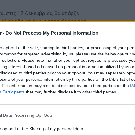
ά, στις 17 Δεκεμβρίου, θα υπάρξει
 είναι ήδη γεμάτο, η παρατήρηση στο
ν το επιτρέπουν οι κατά τόπους καιρικές
r -
Do Not Process My Personal Information
η. Η καλύτερη κατεύθυνση για τις
ο ανατολικό μέρος του ουρανού, μετά τα
to opt-out of the sale, sharing to third parties, or processing of your per
formation for targeted advertising by us, please use the below opt-out s
r selection. Please note that after your opt-out request is processed y
ΔΙΑΦΗΜΙΣΗ
eing interest-based ads based on personal information utilized by us or
disclosed to third parties prior to your opt-out. You may separately opt-
losure of your personal information by third parties on the IAB’s list of
. This information may also be disclosed by us to third parties on the
IA
Participants
that may further disclose it to other third parties.
LIFESTY
Οι συν
l Data Processing Opt Outs
εισιτήρ
τις τιμ
o opt-out of the Sharing of my personal data.