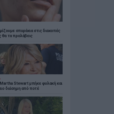
εμίζουμε σπυράκια στις διακοπές
ς θα τα προλάβεις
Α
 Martha Stewart μπήκε φυλακή και
πιο διάσημη από ποτέ