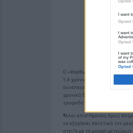
Opted 
I want t
Opted 
I want 
Advertis
Opted 
I want t
of my P
was col
Opted 
Ο «Φαέθων» έχει μια εκκεντρι
1,4 χρόνια περίπου τον φέρνει
συνέπεια, σύμφωνα με τις εκτ
χρονικά διαστήματα να ψήνετα
τροφοδοτεί με νέα σκόνη το ρ
¶λλοι επιστήμονες όμως επιμ
να εξηγήσει πειστικά τον με
στη Γη με τη μορφή μετεώρων.