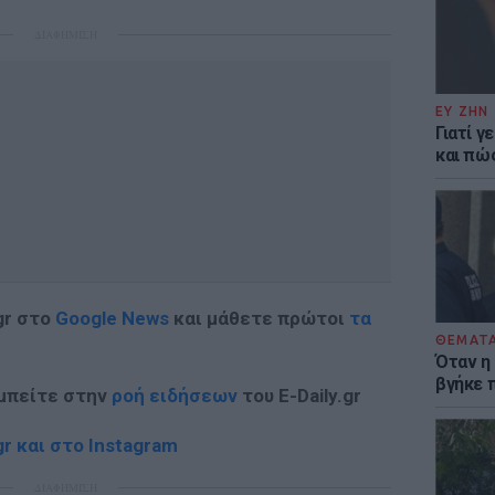
ΔΙΑΦΗΜΙΣΗ
ΕΥ ΖΗΝ
Γιατί γ
και πώ
gr στο
Google News
και μάθετε πρώτοι
τα
ΘΕΜΑΤ
Όταν η
βγήκε 
 μπείτε στην
ροή ειδήσεων
του E-Daily.gr
r και στο Instagram
ΔΙΑΦΗΜΙΣΗ