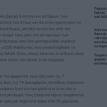
Πύραυλο
Σελήνη: 
 νέα βροχή διαττόντων αστέρων, των
από NAS
ευταία του έτους και θα είναι ορατή από τις
ανήτη μας, μεταξύ αυτών και από την
Απίστευ
Θεσσαλο
ο όνομά τους από τον αστερισμό των
«πέταξε
φτιάχτηκαν από ένα μυστηριώδες ουράνιο
καταδίω
σε παρκ
ν «3200 Φαέθωνα», που ανακαλύφθηκε το
 NASA. Είναι, όπως λένε και οι ειδικοί, ένας
Τουρκία
ησε πίσω του υλικά, όταν εξεράγη
φοράει δ
καταλογ
ά την εμφάνισή τους ήδη από τις 7
ές έως τις 19 Δεκεμβρίου, συνήθως παράγουν
ινόμενα διαττόντων μέσα στο έτος και ο
ατά μετέωρά τους (πεφταστέρια) αναμένεται
ην ώρα, με ταχύτητα γύρω στα 35 χλμ/ώρα,