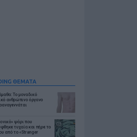
DING ΘΕΜΑΤΑ
έμαθα: Το μοναδικό
κό ανθρώπινο όργανο
οαναγεννάται
μονικό» ψάρι που
φθηκε τυχαία και πήρε το
ου από το «Stranger