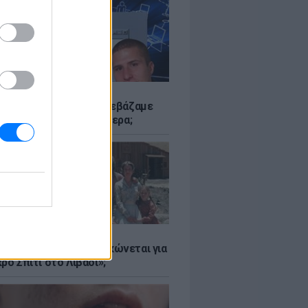
Α
αν το Napster που κατεβάζαμε
 - Πού βρίσκονται σήμερα;
Α
er: Γιατί η Αμερική τσακώνεται για
ρό Σπίτι στο Λιβάδι»;