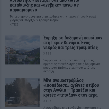
Αυτοκίνητο «πέταξε» σαν από ταινία
καταδίωξης και «ανέβηκε» πάνω σε
παρκαρισμένο
Το περίεργο ατύχημα σημειώθηκε στην περιοχή του Ντεπώ
χωρίς να υπάρξουν τραυματισμοί
ΧΤΕΣ
Έκρηξη σε δεξαμενή καυσίμων
στη Γκραν Κανάρια: Ένας
νεκρός και τρεις τραυματίες
ΧΤΕΣ
Σύμφωνα με πρώτες πληροφορίες,
εργασίες συγκόλλησης στις δεξαμενές
καυσίμων βρίσκονται πίσω από την
έκρηξη
Μίνι ανεμοστρόβιλος
«ισοπέδωσε» αγώνες στίβου
στην Αγγλία – Τραπέζια και
κριτές «πέταξαν» στον αέρα
ΧΤΕΣ
Αγωνοδίκες εκσφενδονίστηκαν από τις