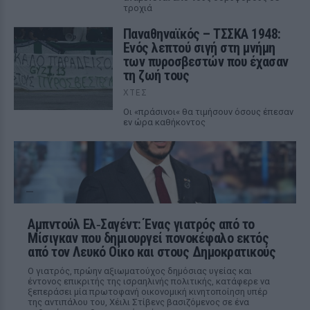
τροχιά
Παναθηναϊκός – ΤΣΣΚΑ 1948:
Ενός λεπτού σιγή στη μνήμη
των πυροσβεστών που έχασαν
τη ζωή τους
ΧΤΕΣ
Οι «πράσινοι« θα τιμήσουν όσους έπεσαν
εν ώρα καθήκοντος
Αμπντούλ Ελ‑Σαγέντ: Ένας γιατρός από το
Μίσιγκαν που δημιουργεί πονοκέφαλο εκτός
από τον Λευκό Οίκο και στους Δημοκρατικούς
Ο γιατρός, πρώην αξιωματούχος δημόσιας υγείας και
έντονος επικριτής της ισραηλινής πολιτικής, κατάφερε να
ξεπεράσει μία πρωτοφανή οικονομική κινητοποίηση υπέρ
της αντιπάλου του, Χέιλι Στίβενς βασιζόμενος σε ένα