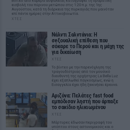
Βίντεο από κάμερα ασφαλείας καταγράφει τη δραματική
εισβολή του πύρινου μετώπου στις 1:20 π.μ. της 1ης
Αυγούστου, κατά τη διάρκεια της πυρκαγιάς που μαινόταν
επί πέντε ημέρες στην Αττικοβοιωτία.
ΧΤΕΣ
Νάλντι Σαλντάνια: Η
σeξουαλική επίθεση που
σόκαρε το Περού και η μάχη της
για δικαίωση
ΧΤΕΣ
Το βίντεο με την παρενόχληση της
τραγουδίστριας από τον μουσικό
διευθυντή της ορχήστρας La Bella Luz
έχει εξαπλωθεί παγκοσμίως, ενώ η
Εισαγγελία έχει ήδη ξεκινήσει έρευνα.
Αριζόνα: Πελάτες fast food
εμπόδισαν ληστή που άρπαξε
το σακίδιο ηλικιωμένου
ΧΤΕΣ
Μάρτυρες έδωσαν περιγραφή του
υπόπτου στους αστυνομικούς και ο