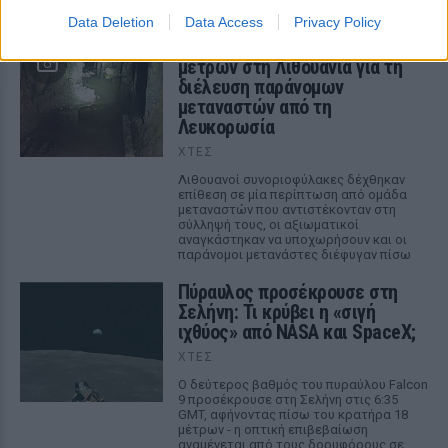
ΣΤΗΝ ΙΔΙΑ ΚΑΤΗΓΟΡΙΑ
Data Deletion
Data Access
Privacy Policy
Εντοπίστηκε σήραγγα 40
μέτρων στη Λιθουανία για τη
διέλευση παράνομων
μεταναστών από τη
Λευκορωσία
ΧΤΕΣ
Λιθουανοί συνοριοφύλακες δέχθηκαν
επίθεση σε μία περίπτωση από ομάδα
μεταναστών που αντιστέκονταν στη
σύλληψή τους, οι αξιωματικοί
αναγκάστηκαν να υποχωρήσουν και οι
παράνομοι μετανάστες διέφυγαν πίσω
Πύραυλος προσέκρουσε στη
Σελήνη: Τι κρύβει η «σιγή
ιχθύος» από NASA και SpaceX;
ΧΤΕΣ
Ο δεύτερος βαθμός του πυραύλου Falcon
9 προσέκρουσε στη Σελήνη στις 6:35
GMT, αφήνοντας πίσω του κρατήρα 18
μέτρων - η οπτική επιβεβαίωση
αναμένεται από τους δορυφόρους σε