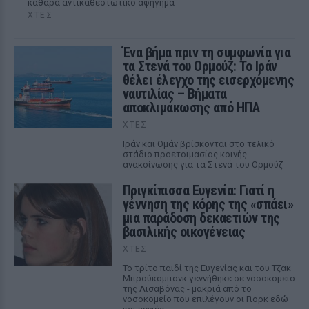
καθαρά αντικαθεστωτικό αφήγημα
ΧΤΕΣ
Ένα βήμα πριν τη συμφωνία για
τα Στενά του Ορμούζ: Το Ιράν
θέλει έλεγχο της εισερχόμενης
ναυτιλίας – Βήματα
αποκλιμάκωσης από ΗΠΑ
ΧΤΕΣ
Ιράν και Ομάν βρίσκονται στο τελικό
στάδιο προετοιμασίας κοινής
ανακοίνωσης για τα Στενά του Ορμούζ
Πριγκίπισσα Ευγενία: Γιατί η
γέννηση της κόρης της «σπάει»
μια παράδοση δεκαετιών της
βασιλικής οικογένειας
ΧΤΕΣ
Το τρίτο παιδί της Ευγενίας και του Τζακ
Μπρούκσμπανκ γεννήθηκε σε νοσοκομείο
της Λισαβόνας - μακριά από το
νοσοκομείο που επιλέγουν οι Γιορκ εδώ