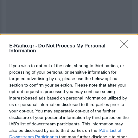
E-Radio.gr -
Do Not Process My Personal
Information
Ακολουθήστε το E-Radio.gr στο
Google News
και μάθετε πρώτοι
τα πιο hot νέα
.
If you wish to opt-out of the sale, sharing to third parties, or
processing of your personal or sensitive information for
Για ακόμη περισσότερα
νέα
, μπείτε στην
ροή
targeted advertising by us, please use the below opt-out
ειδήσεων
του E-Daily.gr
section to confirm your selection. Please note that after your
opt-out request is processed you may continue seeing
interest-based ads based on personal information utilized by
Ακολουθήστε το E-Radio.gr και στο Instagram
us or personal information disclosed to third parties prior to
your opt-out. You may separately opt-out of the further
ΔΙΑΦΗΜΙΣΗ
disclosure of your personal information by third parties on the
IAB’s list of downstream participants. This information may
also be disclosed by us to third parties on the
IAB’s List of
Downstream Participants
that may further disclose it to other