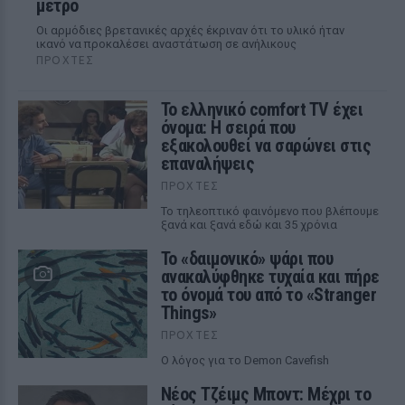
μετρό
Οι αρμόδιες βρετανικές αρχές έκριναν ότι το υλικό ήταν
ικανό να προκαλέσει αναστάτωση σε ανήλικους
ΠΡΟΧΤΈΣ
Το ελληνικό comfort TV έχει
όνομα: Η σειρά που
εξακολουθεί να σαρώνει στις
επαναλήψεις
ΠΡΟΧΤΈΣ
Το τηλεοπτικό φαινόμενο που βλέπουμε
ξανά και ξανά εδώ και 35 χρόνια
Το «δαιμονικό» ψάρι που
ανακαλύφθηκε τυχαία και πήρε
το όνομά του από το «Stranger
Things»
ΠΡΟΧΤΈΣ
Ο λόγος για το Demon Cavefish
Νέος Τζέιμς Μποντ: Μέχρι το