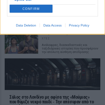
ΧΤΕΣ
CONFIRM
108 επεισόδια γέλιου: Η σειρά του Χάρη
Ρώμα που αξίζει να δούμε ξανά στις
επαναλήψεις
Data Deletion
Data Access
Privacy Policy
5 ταινίες του Netflix για να δεις
στις διακοπές
ΧΤΕΣ
Aνάλαφρες, διασκεδαστικές και
ταξιδιάρικες ιστορίες που προσφέρουν
την απόλυτη αίσθηση απόδρασης
Σάλος στο Λονδίνο με αφίσα της «Μούμιας»
που θύμιζε νεκρό παιδί ‑ Την απέσυραν από το