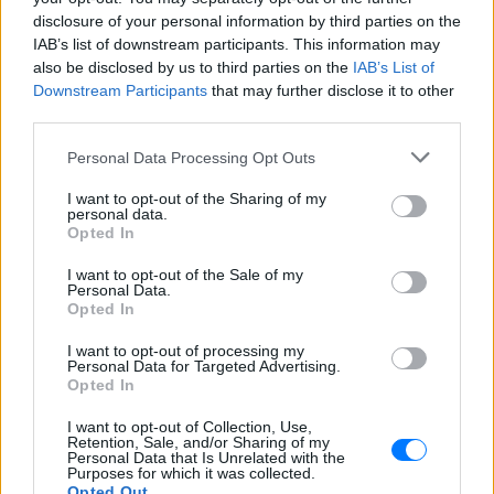
disclosure of your personal information by third parties on the
IAB’s list of downstream participants. This information may
also be disclosed by us to third parties on the
IAB’s List of
Downstream Participants
that may further disclose it to other
third parties.
Personal Data Processing Opt Outs
ΔΕΙΤΕ ΕΠΙΣΗΣ
I want to opt-out of the Sharing of my
personal data.
ΣΤΗΝ ΙΔΙΑ ΚΑΤΗΓΟΡΙΑ
Opted In
5 one‑hit wonders που έγιναν
I want to opt-out of the Sale of my
Personal Data.
ξανά διάσημοι από… ατύχημα
Opted In
ΠΡΙΝ 7 ΏΡΕΣ
I want to opt-out of processing my
Η τύχη δεν προβλέπεται, αλλά όταν
Personal Data for Targeted Advertising.
χαμογελάσει, αποδεικνύει ότι ορισμένα
Opted In
τραγούδια έχουν πολύ περισσότερες
«ζωές» από όσες νομίζαμε
I want to opt-out of Collection, Use,
Retention, Sale, and/or Sharing of my
Η κωμωδία που σατίρισε τον
Personal Data that Is Unrelated with the
νεοπλουτισμό και παραμένει
Purposes for which it was collected.
επίκαιρη
Opted Out