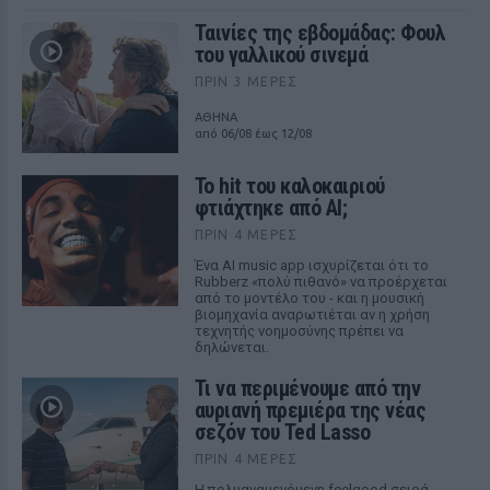
Ταινίες της εβδομάδας: Φουλ
του γαλλικού σινεμά
ΠΡΙΝ 3 ΜΈΡΕΣ
ΑΘΗΝΑ
από 06/08 έως 12/08
Το hit του καλοκαιριού
φτιάχτηκε από AI;
ΠΡΙΝ 4 ΜΈΡΕΣ
Ένα AI music app ισχυρίζεται ότι το
Rubberz «πολύ πιθανό» να προέρχεται
από το μοντέλο του - και η μουσική
βιομηχανία αναρωτιέται αν η χρήση
τεχνητής νοημοσύνης πρέπει να
δηλώνεται.
Τι να περιμένουμε από την
αυριανή πρεμιέρα της νέας
σεζόν του Ted Lasso
ΠΡΙΝ 4 ΜΈΡΕΣ
Η πολυαναμενόμενη feelgood σειρά