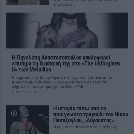
επιστρέφει
Η Πηνελόπη Αναστασοπούλου κυκλοφορεί
επίσημα τη διασκευή της στο «The Unforgiven
II» των Metallica
Η ερμηνεία της διακρίθηκε στον παγκόσμιο διαγωνισμό
#GetTheReLoadOut και κυκλοφορεί τώρα σε όλες τις
ψηφιακές πλατφόρμες μέσω Minos EMI.
ΠΡΙΝ 5 ΜΈΡΕΣ
Η ιστορία πίσω από το
πασίγνωστο τραγούδι του Νίκου
Παπάζογλου, «Αύγουστος»
Τι κρύβεται πίσω από τους στίχους