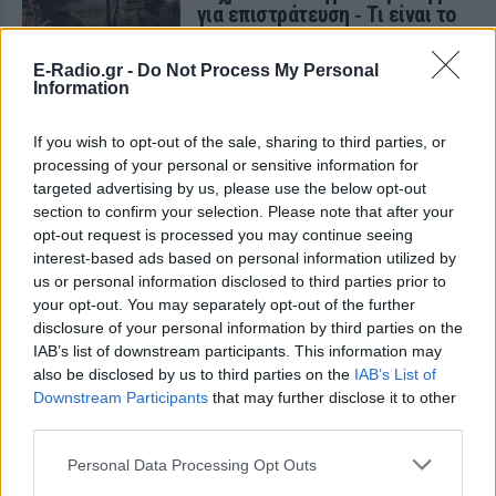
για επιστράτευση ‑ Τι είναι το
«busification»
ΣΉΜΕΡΑ
E-Radio.gr -
Do Not Process My Personal
Information
Βίντεο που φέρεται να δείχνει βίαιη
μεταφορά άνδρα για στρατιωτική
επιστράτευση στην Ουκρανία
If you wish to opt-out of the sale, sharing to third parties, or
επαναφέρει τη συζήτηση για το λεγόμενο
«busification».
processing of your personal or sensitive information for
targeted advertising by us, please use the below opt-out
Ουκρανία: Βίντεο σοκ με
section to confirm your selection. Please note that after your
19χρονο να οδηγείται με τη βία
opt-out request is processed you may continue seeing
για επιστράτευση ‑ Τι είναι το
interest-based ads based on personal information utilized by
«busification»
us or personal information disclosed to third parties prior to
ΣΉΜΕΡΑ
your opt-out. You may separately opt-out of the further
disclosure of your personal information by third parties on the
Βίντεο που φέρεται να δείχνει βίαιη
μεταφορά άνδρα για στρατιωτική
IAB’s list of downstream participants. This information may
επιστράτευση στην Ουκρανία
also be disclosed by us to third parties on the
IAB’s List of
επαναφέρει τη συζήτηση για το λεγόμενο
«busification».
Downstream Participants
that may further disclose it to other
third parties.
Πάρο: 4χρονος έχασε τη ζωή
του σε πισίνα beach bar –
Personal Data Processing Opt Outs
Βούτηξε ο μπάρμαν για να τον