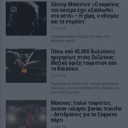
Χάντερ Μπάιντεν: «Ο καρκίνος
του πατέρα έχει εξαπλωθεί
στα οστά» – Η χάρη, ο εθισμός
και το ντιμπέιτ
ΣΉΜΕΡΑ
«Σοκαρίστηκα. Ήξερα ότι κάτι δεν
πήγαινε καλά»
Πάνω από 45.000 διελεύσεις
ημερησίως στους Ευζώνους:
Μαζική άφιξη τουριστών από
τα Βαλκάνια
ΣΉΜΕΡΑ
Προσωρινή αναστολή των βιομετρικών
ελέγχων για να επισπευστεί η διέλευση
των ταξιδιωτών
Μύκονος: Ιταλοί τουρίστες
έκαναν «κλαμπ» βανάκι transfer
‑ Αντιδράσεις για το ξέφρενο
πάρτι
ΣΉΜΕΡΑ