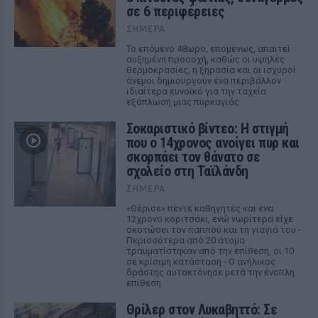
σε 6 περιφέρειες
ΣΉΜΕΡΑ
Το επόμενο 48ωρο, επομένως, απαιτεί
αυξημένη προσοχή, καθώς οι υψηλές
θερμοκρασίες, η ξηρασία και οι ισχυροί
άνεμοι δημιουργούν ένα περιβάλλον
ιδιαίτερα ευνοϊκό για την ταχεία
εξάπλωση μιας πυρκαγιάς
Σοκαριστικό βίντεο: Η στιγμή
που ο 14χρονος ανοίγει πυρ και
σκορπάει τον θάνατο σε
σχολείο στη Ταϊλάνδη
ΣΉΜΕΡΑ
«Θέρισε» πέντε καθηγητές και ένα
12χρονο κοριτσάκι, ενώ νωρίτερα είχε
σκοτώσει τον παππού και τη γιαγιά του -
Περισσότερα από 20 άτομα
τραυματίστηκαν από την επίθεση, οι 10
σε κρίσιμη κατάσταση - Ο ανήλικος
δράστης αυτοκτόνησε μετά την ένοπλη
επίθεση
Θρίλερ στον Λυκαβηττό: Σε