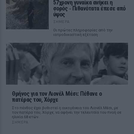
57χρονη γυναίκα ανήκει η
σορός ‑ Πιθανότατα έπεσε από
ύψος
ΣΉΜΕΡΑ
Οι πρώτες πληροφορίες από την
ιατροδικαστική εξέταση
Θρήνος για τον Λιονέλ Μέσι: Πέθανε ο
πατέρας του, Χόρχε
Στο πένθος έχει βυθιστεί η οικογένεια του Λιονέλ Μέσι, με
τον πατέρα του, Χόρχε, να αφήνει την τελευταία του πνοή σε
ηλικία 68 ετών.
ΣΉΜΕΡΑ