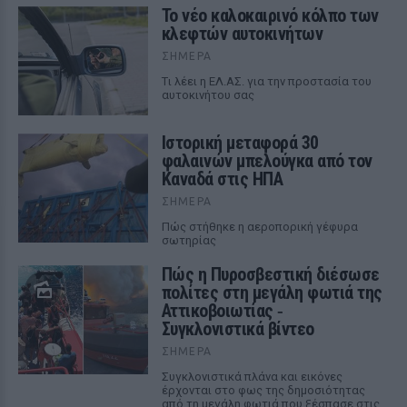
Το νέο καλοκαιρινό κόλπο των
κλεφτών αυτοκινήτων
ΣΉΜΕΡΑ
Tι λέει η ΕΛ.ΑΣ. για την προστασία του
αυτοκινήτου σας
Ιστορική μεταφορά 30
φαλαινών μπελούγκα από τον
Καναδά στις ΗΠΑ
ΣΉΜΕΡΑ
Πώς στήθηκε η αεροπορική γέφυρα
σωτηρίας
Πώς η Πυροσβεστική διέσωσε
πολίτες στη μεγάλη φωτιά της
Αττικοβοιωτίας ‑
Συγκλονιστικά βίντεο
ΣΉΜΕΡΑ
Συγκλονιστικά πλάνα και εικόνες
έρχονται στο φως της δημοσιότητας
από τη μεγάλη φωτιά που ξέσπασε στις