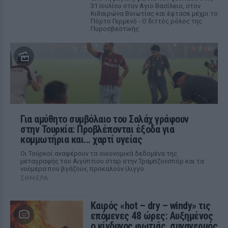
31 Ιουλίου στον Αγιο Βασίλειο, στον
Κιθαιρώνα Βοιωτίας και έφτασε μέχρι το
Πόρτο Γερμενό - Ο διττός ρόλος της
Πυροσβεστικής
Για αμύθητο συμβόλαιο του Σαλάχ γράφουν
στην Τουρκία: Προβλέπονται έξοδα για
κομμωτήρια και... χαρτί υγείας
Οι Τούρκοί αναφέρουν τα οικονομικά δεδομένα της
μεταγραφής του Αιγύπτιου σταρ στην Τραμπζονσπόρ και τα
νούμερα που βγάζουν, προκαλούν ίλιγγο
ΣΉΜΕΡΑ
Καιρός «hot – dry – windy» τις
επόμενες 48 ώρες: Αυξημένος
ο κίνδυνος φωτιάς, συναγερμός