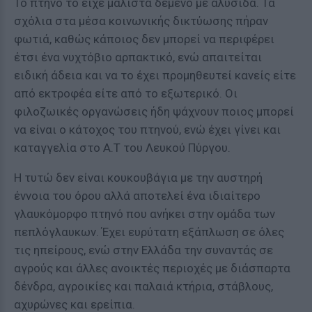
Το πτηνό το είχε μάλιστα δεμένο με αλυσίδα. Τα
σχόλια στα μέσα κοινωνικής δικτύωσης πήραν
φωτιά, καθώς κάποιος δεν μπορεί να περιφέρει
έτσι ένα νυχτόβιο αρπακτικό, ενώ απαιτείται
ειδική άδεια και να το έχει προμηθευτεί κανείς είτε
από εκτροφέα είτε από το εξωτερικό. Οι
φιλοζωικές οργανώσεις ήδη ψάχνουν ποιος μπορεί
να είναι ο κάτοχος του πτηνού, ενώ έχει γίνει και
καταγγελία στο Α.Τ του Λευκού Πύργου.
Η τυτώ δεν είναι κουκουβάγια με την αυστηρή
έννοια του όρου αλλά αποτελεί ένα ιδιαίτερο
γλαυκόμορφο πτηνό που ανήκει στην ομάδα των
πεπλόγλαυκων. Έχει ευρύτατη εξάπλωση σε όλες
τις ηπείρους, ενώ στην Ελλάδα την συναντάς σε
αγρούς και άλλες ανοικτές περιοχές με διάσπαρτα
δένδρα, αγροικίες και παλαιά κτήρια, στάβλους,
αχυρώνες και ερείπια.