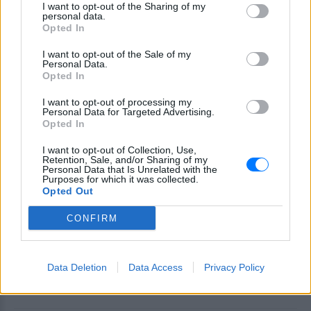
ανασύρει
I want to opt-out of the Sharing of my
personal data.
ΣΉΜΕΡΑ
Opted In
Ο ιδιοκτήτης του beach bar και οι γονείς
του μικρού προσήχθησαν από τις αρχές -
I want to opt-out of the Sale of my
σύμφωνα με πληροφορίες, κανείς δεν
Personal Data.
βρισκόταν κοντά στο παιδί εκείνη την
Opted In
ώρα
I want to opt-out of processing my
Personal Data for Targeted Advertising.
Opted In
I want to opt-out of Collection, Use,
Retention, Sale, and/or Sharing of my
Personal Data that Is Unrelated with the
Purposes for which it was collected.
Opted Out
Καύσιμα «φωτιά»: Η βενζίνη ξεπερνά τα 2
CONFIRM
ευρώ το λίτρο παρά την πτώση του αργού
πετρελαίου διεθνώς
Οι διεθνείς τιμές του αργού πετρελαίου υποχωρούν, αλλά
Data Deletion
Data Access
Privacy Policy
στα πρατήρια οι τιμές δεν ακολουθούν
ΣΉΜΕΡΑ