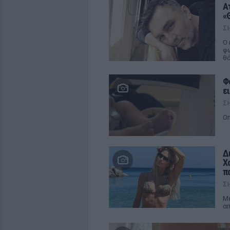
Α
«
Σ
Ο 
φω
θ
Φ
ε
Σ
Οπ
Δ
Χ
π
Σ
Μέ
απ