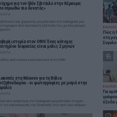
τύχημα για τον Ιβάν Σβιτάιλο στην Κέρκυρα:
Θα σηκωθώ πιο δυνατός»
ΉΜΕΡΑ
ηθοποιός και χορευτής μοιράστηκε στο Instagram μια
τογραφία από πρόσφατη εξέτασή του, με ένα μήνυμα
ΕΙΔΗΣΕΙ
άρρους
Πώς η 
στη με
οβερή ιστορία στον ΟΦΗ: Ένας κάτοχος
Συγκλο
ισιτηρίου διαρκείας είναι μόλις 2 μηνών
ΉΜΕΡΑ
αδός από κούνια κυριολεκτικά στον ΟΦΗ
ιακοπές στη Μύκονο για τη Βάλια
ατζηθεοδώρου ‑ οι φωτογραφίες με μαγιό στην
ΕΙΔΗΣΕΙ
αραλία
Για αμ
ΉΜΕΡΑ
γράφου
σα από ανάρτηση στο Instagram μοιράστηκε στιγμές
έξοδα γ
ό τις καλοκαιρινές της διακοπές στο νησί των ανέμων