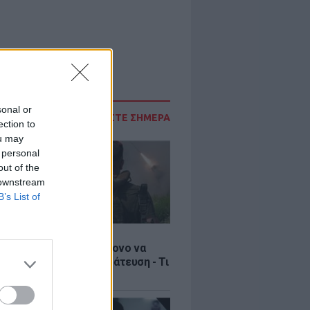
sonal or
ΔΙΑΒΑΣΤΕ ΣΗΜΕΡΑ
ection to
ou may
 personal
out of the
 downstream
B’s List of
Σ
ία: Βίντεο σοκ με 19χρονο να
αι με τη βία για επιστράτευση - Τι
ο «busification»