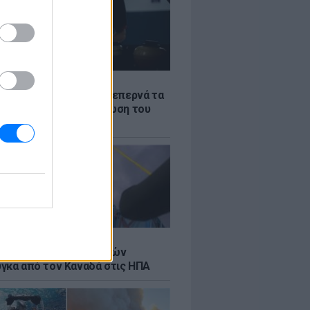
Σ
α «φωτιά»: Η βενζίνη ξεπερνά τα
 το λίτρο παρά την πτώση του
πετρελαίου διεθνώς
Σ
κή μεταφορά 30 φαλαινών
γκα από τον Καναδά στις ΗΠΑ