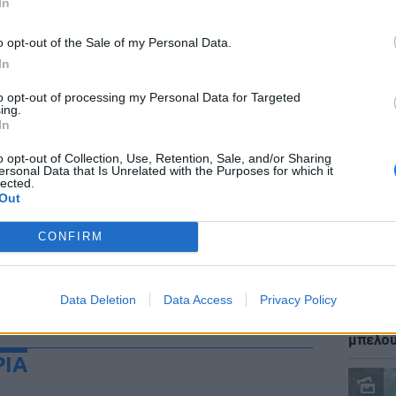
In
o opt-out of the Sale of my Personal Data.
In
to opt-out of processing my Personal Data for Targeted
ΕΙΔΗΣΕΙ
ing.
Καύσιμ
In
2 ευρώ
αργού 
o opt-out of Collection, Use, Retention, Sale, and/or Sharing
ersonal Data that Is Unrelated with the Purposes for which it
lected.
Out
CONFIRM
Data Deletion
Data Access
Privacy Policy
ΕΙΔΗΣΕΙ
Ιστορι
μπελού
ΡΙΑ