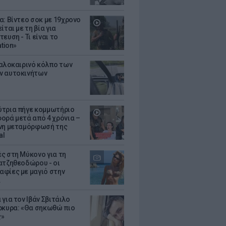
α: Βίντεο σοκ με 19χρονο
ίται με τη βία για
ευση - Τι είναι το
ation»
καλοκαιρινό κόλπο των
ν αυτοκινήτων
τρια πήγε κομμωτήριο
ορά μετά από 4 χρόνια –
νη μεταμόρφωσή της
al
ς στη Μύκονο για τη
ατζηθεοδώρου - οι
φίες με μαγιό στην
α
για τον Ιβάν Σβιτάιλο
ρκυρα: «Θα σηκωθώ πιο
ς»