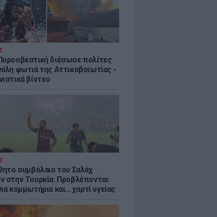
Σ
Πυροσβεστική διέσωσε πολίτες
γάλη φωτιά της Αττικοβοιωτίας -
νιστικά βίντεο
Σ
ύθητο συμβόλαιο του Σαλάχ
ν στην Τουρκία: Προβλέπονται
ια κομμωτήρια και... χαρτί υγείας