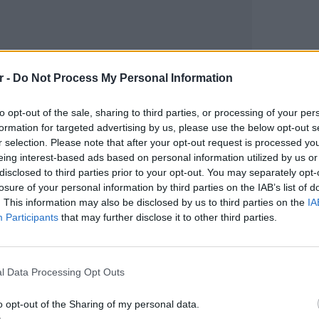
r -
Do Not Process My Personal Information
to opt-out of the sale, sharing to third parties, or processing of your per
gr στο
Google News
και μάθετε πρώτοι
τα
formation for targeted advertising by us, please use the below opt-out s
r selection. Please note that after your opt-out request is processed y
eing interest-based ads based on personal information utilized by us or
; Τα νέα της ημέρας και ότι σου κάνει κλικ!
disclosed to third parties prior to your opt-out. You may separately opt-
losure of your personal information by third parties on the IAB’s list of
r και στο Instagram
. This information may also be disclosed by us to third parties on the
IA
Participants
that may further disclose it to other third parties.
ΔΙΑΦΗΜΙΣΗ
ΕΙΔΗΣΕΙ
Ουκραν
οδηγείτ
l Data Processing Opt Outs
είναι τ
o opt-out of the Sharing of my personal data.