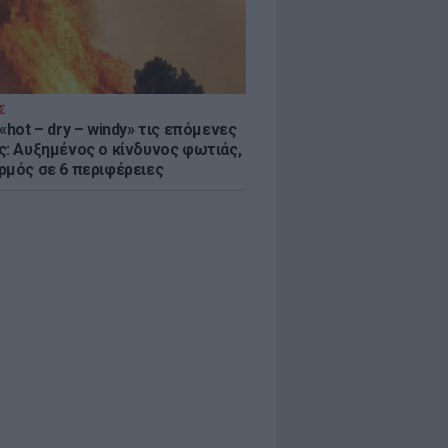
Σ
«hot – dry – windy» τις επόμενες
ς: Αυξημένος ο κίνδυνος φωτιάς,
ρμός σε 6 περιφέρειες