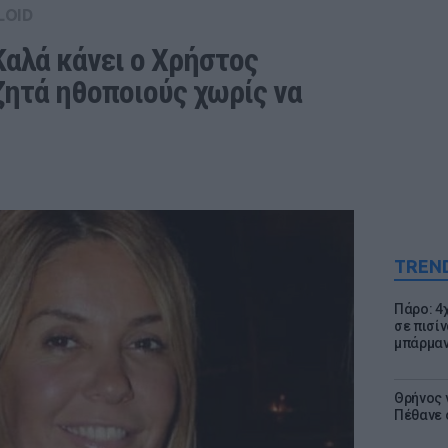
LOID
αλά κάνει ο Χρήστος 
ζητά ηθοποιούς χωρίς να 
TREN
Πάρο: 4
σε πισίν
μπάρμαν
Θρήνος γ
Πέθανε 