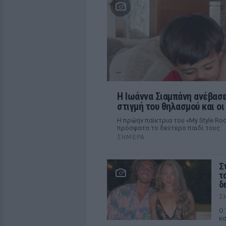
H Ιωάννα Σιαμπάνη ανέβασε
στιγμή του θηλασμού και ο
Η πρώην παίκτρια του «My Style R
πρόσφατα το δεύτερο παιδί τους
ΣΉΜΕΡΑ
Σ
τ
δ
Σ
Ο 
κα