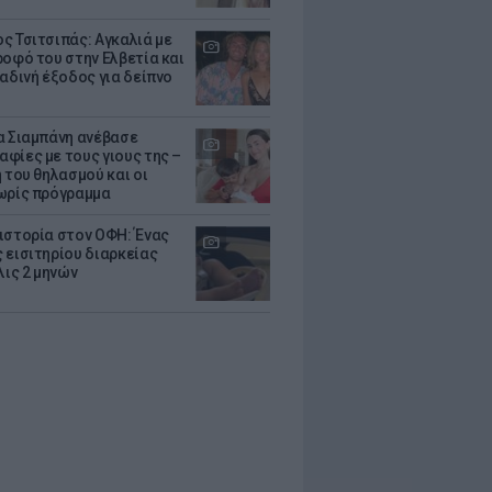
ς Τσιτσιπάς: Αγκαλιά με
ροφό του στην Ελβετία και
ραδινή έξοδος για δείπνο
α Σιαμπάνη ανέβασε
φίες με τους γιους της –
 του θηλασμού και οι
ωρίς πρόγραμμα
ιστορία στον ΟΦΗ: Ένας
 εισιτηρίου διαρκείας
λις 2 μηνών