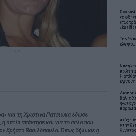
Ουκρανί
να οδηγε
επιστράτ
«busific
Το νέο 
κλεφτώ
ΔΙΑΦΗΜΙΣΗ
Νοσηλεύ
πρώτη φ
Η απίθα
έγινε vir
Διακοπέ
Βάλια Χ
φωτογρα
παραλί
α» και τη Χριστίνα Πατσιώκα έδωσε
Ατύχημα 
 η οποία απάντησε και για το σάλο που
στην Κέ
ον Χρήστο Βασιλόπουλο. Όπως δήλωσε η
δυνατό