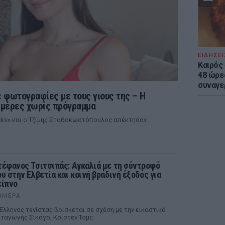
ΕΙΔΗΣΕΙ
Καιρός 
48 ώρε
συναγε
 φωτογραφίες με τους γιους της – Η
ι μέρες χωρίς πρόγραμμα
ocks» και ο Τζίμης Σταθοκωστόπουλος απέκτησαν
τέφανος Τσιτσιπάς: Αγκαλιά με τη σύντροφό
ου στην Ελβετία και κοινή βραδινή έξοδος για
είπνο
ΉΜΕΡΑ
Έλληνας τενίστας βρίσκεται σε σχέση με την εικαστικό
ταγωγής Σικάγο, Κρίστεν Τομς