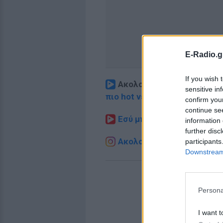
E-Radio.g
If you wish 
Ακολουθήστε το E-Radio.
sensitive in
πιο hot νέα
.
confirm you
continue se
Εσύ μπήκες στο E-Daily.gr
information 
further disc
Ακολουθήστε το E-Radio.g
participants
Downstream 
Persona
I want t