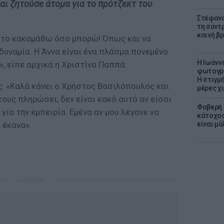
και ζητούσε άτομα για το πρότζεκτ του
Στέφανο
τη σύντ
κοινή β
α το κακομάθω όσο μπορώ! Όπως και να
αδυναμία. Η Άννα είναι ένα πλάσμα πονεμένο
H Ιωάνν
», είπε αρχικά η Χριστίνα Παππά.
φωτογρα
Η στιγμή
ς: «Καλά κάνει ο Χρήστος Βασιλόπουλος και
μέρες χ
ους πληρώσει, δεν είναι κακό αυτό αν είσαι
Φοβερή 
 για την εμπειρία. Εμένα αν μου λέγανε να
κάτοχος
είναι μό
 έκανα».
ΔΙΑΦΗΜΙΣΗ