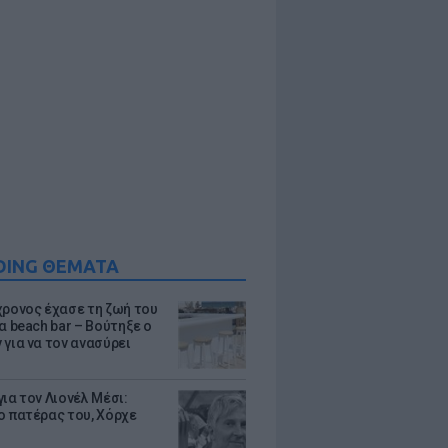
DING ΘΕΜΑΤΑ
χρονος έχασε τη ζωή του
α beach bar – Βούτηξε ο
 για να τον ανασύρει
ια τον Λιονέλ Μέσι:
ο πατέρας του, Χόρχε