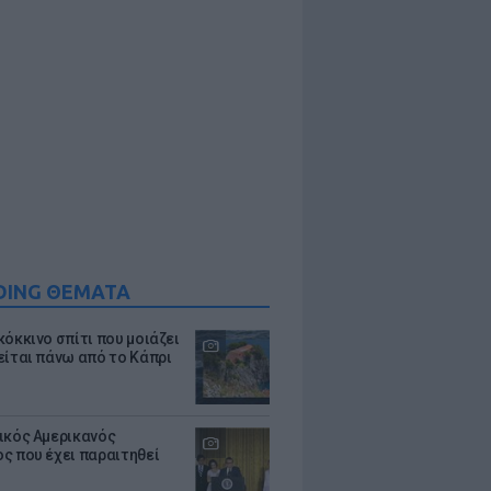
DING ΘΕΜΑΤΑ
κόκκινο σπίτι που μοιάζει
είται πάνω από το Κάπρι
ικός Αμερικανός
ς που έχει παραιτηθεί