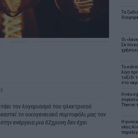
Τα ζώδια
διαφορ
Οι «λευ
ΔΙΑΦΗΜΙΣΗ
Σε ποιε
χρήση κ
Το κόλπ
λίγο πρι
ταξίδι 
στο αερ
ΟΣ
Η νέα σχ
συγκατοί
Theron 
τάει τον λογαριασμό του ηλεκτρικού
ρεαστεί το οικογενειακό πορτοφόλι μας τον
Η γυναί
την ενέργεια μια 62χρονη δεν έχει
νέος Αϊν
.
παραλίγο