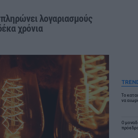
 πληρώνει λογαριασμούς 
δέκα χρόνια
TREN
Το κατα
να αιωρ
Ο μοναδ
πρόεδρο