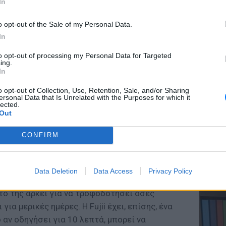
In
o opt-out of the Sale of my Personal Data.
In
ΕΥ ΖΗΝ
to opt-out of processing my Personal Data for Targeted
Ελληνικ
ing.
scramb
In
o opt-out of Collection, Use, Retention, Sale, and/or Sharing
ersonal Data that Is Unrelated with the Purposes for which it
lected.
Out
ακή ακτινοβολία, γιατί μιλάμε για το Τόκιο
ή παρουσία ήλιου, κατάφερε να περιορίσει τις
CONFIRM
τάται από τις εταιρείες παροχής ηλεκτρικού
ΚΕΡΔΙΣ
Καλοκα
Data Deletion
Data Access
Privacy Policy
τα μεγ
ποθέτησε παράγουν ως και 1000 watt σε μια
υτό της αρκεί για να τροφοδοτήσει όσες
ια μερικές ημέρες. Η Fujii έχει, επίσης, ένα
 αν οδηγήσει για 10 λεπτά, μπορεί να