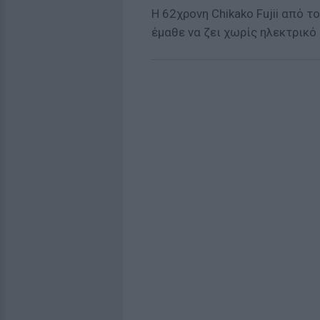
Η 62χρονη Chikako Fujii από τ
έμαθε να ζει χωρίς ηλεκτρικό