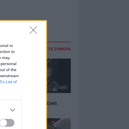
sonal or
ΔΙΑΒΑΣΤΕ ΣΗΜΕΡΑ
ection to
ou may
 personal
out of the
 downstream
B’s List of
LTURE
it wonders που έγιναν ξανά
οι από… ατύχημα