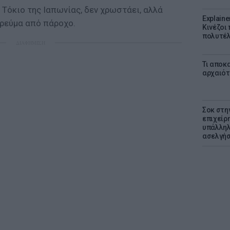
ο Τόκιο της Ιαπωνίας, δεν χρωστάει, αλλά
Explaine
 ρεύμα από πάροχο.
Κινέζοι
πολυτέλ
ΔΙΑΦΗΜΙΣΗ
Τι αποκ
αρχαιότ
Σοκ στη
επιχείρ
υπάλληλ
ασελγήσ