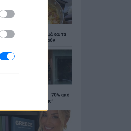
ό γιαούρτι: Μία κουταλιά και τα
led eggs θα απογειωθούν
ΤΕ
ιρινές εκπτώσεις έως - 70% από
αλύτερα eshops ένδυσης!