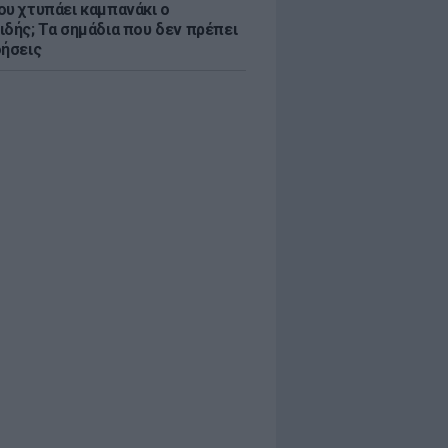
ου χτυπάει καμπανάκι ο
ιδής; Τα σημάδια που δεν πρέπει
οήσεις