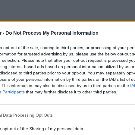
r -
Do Not Process My Personal Information
ια όταν μετά από ένα σεισμό οι κάτοικοι του
περίπου μία εβδομάδα. Τότε η Chikako Fujii
to opt-out of the sale, sharing to third parties, or processing of your per
 ένα ντοκιμαντέρ.
formation for targeted advertising by us, please use the below opt-out s
r selection. Please note that after your opt-out request is processed y
ο μπαλκόνι της και με αυτά τροφοδοτούσε
eing interest-based ads based on personal information utilized by us or
ηλεόραση της και το φούρνο της.
disclosed to third parties prior to your opt-out. You may separately opt-
losure of your personal information by third parties on the IAB’s list of
. This information may also be disclosed by us to third parties on the
IA
Participants
that may further disclose it to other third parties.
POP CU
5 one-h
διάσημ
l Data Processing Opt Outs
o opt-out of the Sharing of my personal data.