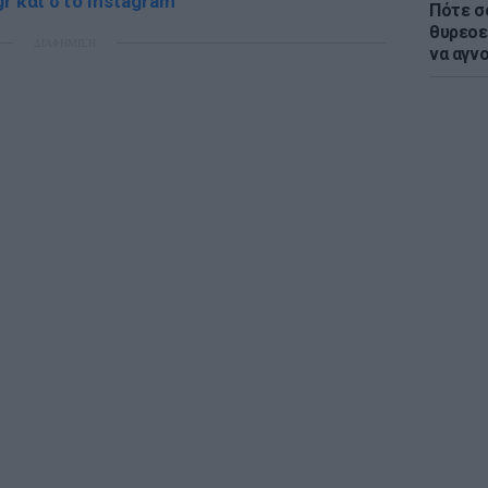
r και στο Instagram
Πότε σ
θυρεοε
ΔΙΑΦΗΜΙΣΗ
να αγν