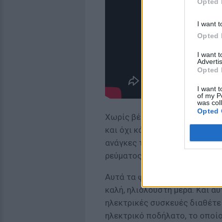
Opted 
I want t
Opted 
I want 
Advertis
Opted 
I want t
of my P
was col
Opted 
Χωρίς βέβαια να επαρκεί η ηλι
και όχι κάποια πόλη με συνεχ
ανάγκες της ώστε να μην εξαρ
ρεύματος.
Αυτά τα φωτοβολταϊκά που το
καλή, ηλιόλουστη μέρα. Και α
ηλεκτρικές συσκευές διαθέτει γ
ηλεκτρικό ποδήλατο, το οποίο