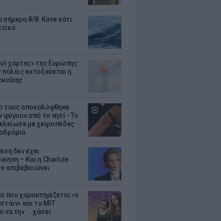
 σήμερα 8/8: Κάνε κάτι
ετικό
κοί χάρτες» της Ευρώπης:
ς πόλεις εκτοξεύεται η
οκαΐνης
ο τους αποκαλύφθηκε
ν φύγουν από το νησί - Το
τελείωσε με χειροπέδες
οδρόμιο
έση δεν έχει
κηση – Και η Charlize
το επιβεβαιώνει
κα που χαρακτηρίζεται «ο
στάιν» και το MIT
 να την ... χάσει