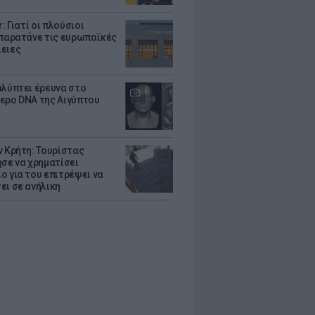
r: Γιατί οι πλούσιοι
 παρατάνε τις ευρωπαϊκές
ειες
αλύπτει έρευνα στο
ερο DNA της Αιγύπτου
ν Κρήτη: Τουρίστας
ησε να χρηματίσει
ο για του επιτρέψει να
ει σε ανήλικη