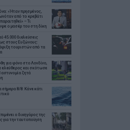
να: «Ήταν πρησμένος,
ωνόταν από το κρεβάτι
 παραιτηθεί» – Τι
ψε ο μασέρ του στη δίκη
ό 45.000 διελεύσεις
ως στους Ευζώνους:
άφιξη τουριστών από τα
α
θη για φόνο στο Λονδίνο,
 ελεύθερος και σκότωσε
Η αστυνομία ζητά
μη
 σήμερα 8/8: Κάνε κάτι
ετικό
Επιμένει ο δικηγόρος της
ς για την ταυτοποίηση