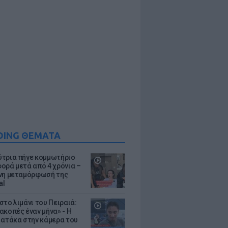
DING ΘΕΜΑΤΑ
τρια πήγε κομμωτήριο
ορά μετά από 4 χρόνια –
νη μεταμόρφωσή της
al
στο λιμάνι του Πειραιά:
ακοπές έναν μήνα» - Η
 ατάκα στην κάμερα του