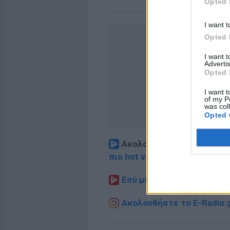
Opted 
I want t
Opted 
I want 
Advertis
Opted 
I want t
of my P
was col
Opted 
Ακολουθήστε το E-Radio.
πιο hot νέα
.
Εσύ μπήκες στο E-Daily.gr
Ακολουθήστε το E-Radio.g