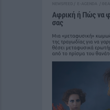
NEWSFEED
/
E-AGENDA
/
ΘΕΑ
Αφρική ή Πώς να φ
σας
Μια «μεταφυσική» κωμωδί
της τραγωδίας για να γαρ
θέσει μεταφυσικά ερωτήμ
από το πρίσμα του θανάτ