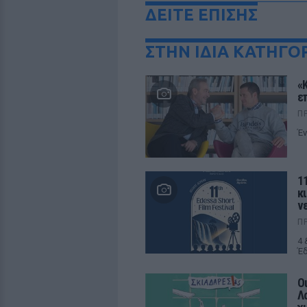
ΔΕΙΤΕ ΕΠΙΣΗΣ
ΣΤΗΝ ΙΔΙΑ ΚΑΤΗΓΟ
«
ε
Π
Έν
11
κ
ν
Π
4 
Έδ
Ο
Λ