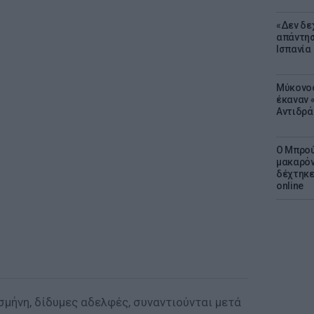
«Δεν δε
απάντησ
Ισπανία
Μύκονος
έκαναν «
Αντιδρά
Ο Μπρού
μακαρόν
δέχτηκε
online
Ισμήνη, δίδυμες αδελφές, συναντιούνται μετά