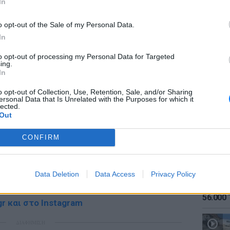
In
ΔΙΑΦΗΜΙΣΗ
o opt-out of the Sale of my Personal Data.
In
to opt-out of processing my Personal Data for Targeted
ing.
ΕΙΔΗΣΕΙ
In
Καιρός:
σήμερα
o opt-out of Collection, Use, Retention, Sale, and/or Sharing
ersonal Data that Is Unrelated with the Purposes for which it
lected.
Out
CONFIRM
gr στο
Google News
και μάθετε πρώτοι
τα
Data Deletion
Data Access
Privacy Policy
ΕΙΔΗΣΕΙ
; Τα νέα της ημέρας και ότι σου κάνει κλικ!
Αύγουσ
56.000 
r και στο Instagram
ΔΙΑΦΗΜΙΣΗ