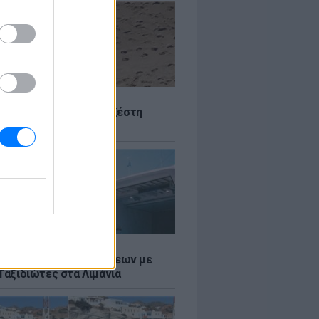
Σ
 Πού θα «χτυπήσει» η ζέστη
Σ
τος: Ρεκόρ Αναχωρήσεων με
Ταξιδιώτες στα Λιμάνια