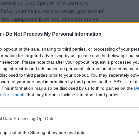
υ αδελφού τους Ορέστη. Ο στρατηγός
θέλει να κηδέψει το γιο του με χριστιανική
 τον «αμαρτωλό βίο» του, αλλά και για να
 είχε αποκληρώσει. Μόνο που ο Ορέστης είχε
r -
Do Not Process My Personal Information
υτευτεί και να γίνει ένα περήφανο αφρικανικό
λιμάντζαρο. Η Αντιγόνη έρχεται να
to opt-out of the sale, sharing to third parties, or processing of your per
 αν χρειαστεί ακόμα και να… ξεθάψει τον
formation for targeted advertising by us, please use the below opt-out s
r selection. Please note that after your opt-out request is processed y
eing interest-based ads based on personal information utilized by us or
δελφό σας»: Ξέρετε τι είναι τα μπαομπάμπ;
disclosed to third parties prior to your opt-out. You may separately opt-
 στις παραστάσεις της Επιδαύρου; Θεωρείτε
losure of your personal information by third parties on the IAB’s list of
. This information may also be disclosed by us to third parties on the
IA
ι πολύ μεγάλο πράγμα; Έχετε ακούσει
Participants
that may further disclose it to other third parties.
κάποια ΜΘΕ (μεταθανάτια εμπειρία); «Nomen
νός;
LIFESTY
22 χρό
Παπαμι
. Τα πράγματα δεν καταλήγουν πάντα κάπου.
l Data Processing Opt Outs
για το
εριμένουμε ή ελπίζουμε να καταλήξουν. Το
ελληνι
o opt-out of the Sharing of my personal data.
καταλήγουμε στο χώμα. Ή και όχι…