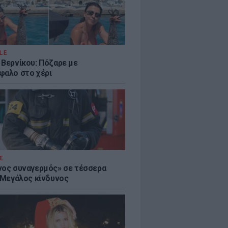
LE
 Βερνίκου: Πόζαρε με
φαλο στο χέρι
Σ
νος συναγερμός» σε τέσσερα
- Μεγάλος κίνδυνος