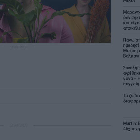
MEGA
Μαραντό
δεν σηκ
και είχε
αποκάλυ
Πάνω απ
ημερησί
ΔΙΑΦΗΜΙΣΗ
Μαζική 
Βαλκάνι
Συνελήφ
αφέθηκε
ξανά – 
συγγνώ
Τα ζώδια
διαφορ
Marfin: 
ΔΙΑΦΗΜΙΣΗ
46χρονη