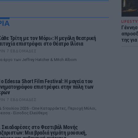
ΡΙΑ
LIFESTY
Γέννησ
απροσδ
Κάθε Τρίτη με τον Μόρι»: Η μεγάλη θεατρική
της για
πιτυχία επιστρέφει στο Θέατρο Ιλίσια
ΡΙΝ 7 ΕΒΔΟΜΆΔΕΣ
α έργο των Jeffrey Hatcher & Mitch Albom
ο Edessa Short Film Festival: Η μαγεία του
ινηματογράφου επιστρέφει στην πόλη των
ερών
ΡΙΝ 7 ΕΒΔΟΜΆΔΕΣ
& 5 Ιουλίου 2026 - Cine Καταρράκτες, Περιοχή Μύλοι,
εσσα - Είσοδος Ελεύθερη
ι Σκιαδαρέσες στο Φεστιβάλ Μονής
αζαριστών: Μια βραδιά γεμάτη μουσική,