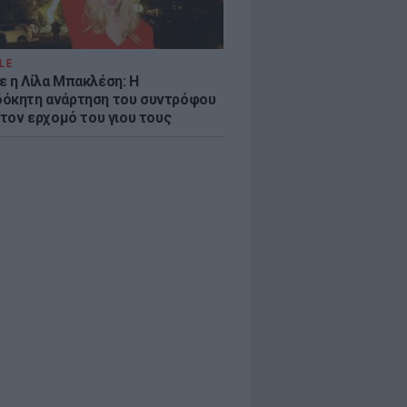
LE
ε η Λίλα Μπακλέση: Η
όκητη ανάρτηση του συντρόφου
 τον ερχομό του γιου τους