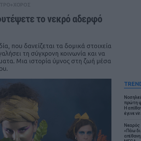
ΤΡΟ+ΧΟΡΟΣ
υτέψετε το νεκρό αδερφό 
α, που δανείζεται τα δομικά στοιχεία
γαλήσει τη σύγχρονη κοινωνία και να
ατα. Μια ιστορία ύμνος στη ζωή μέσα
ου.
TREN
Νοσηλεύ
πρώτη φ
Η απίθα
έγινε vir
Νεαρός 
«Πάω δι
απίθανη