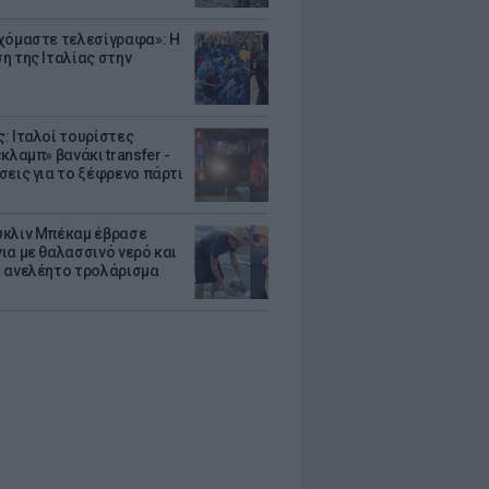
χόμαστε τελεσίγραφα»: Η
η της Ιταλίας στην
: Ιταλοί τουρίστες
κλαμπ» βανάκι transfer -
σεις για το ξέφρενο πάρτι
κλιν Μπέκαμ έβρασε
ια με θαλασσινό νερό και
 ανελέητο τρολάρισμα