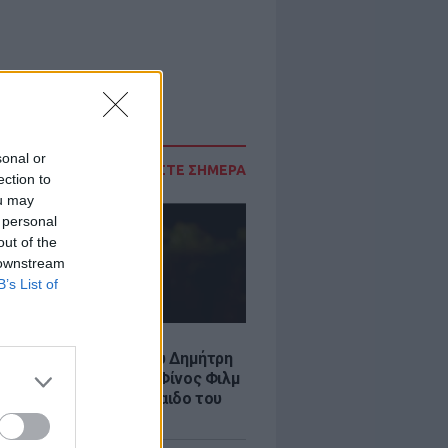
sonal or
ΔΙΑΒΑΣΤΕ ΣΗΜΕΡΑ
ection to
ou may
 personal
out of the
 downstream
B’s List of
LE
νια από τον θάνατο του Δημήτρη
χαήλ: Η ανάρτηση της Φίνος Φιλμ
 «γοητευτικό λεβεντόπαιδο του
κού σινεμά»