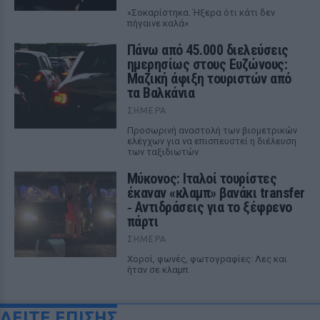
«Σοκαρίστηκα. Ήξερα ότι κάτι δεν
πήγαινε καλά»
Πάνω από 45.000 διελεύσεις
ημερησίως στους Ευζώνους:
Μαζική άφιξη τουριστών από
τα Βαλκάνια
ΣΉΜΕΡΑ
Προσωρινή αναστολή των βιομετρικών
ελέγχων για να επισπευστεί η διέλευση
των ταξιδιωτών
Μύκονος: Ιταλοί τουρίστες
έκαναν «κλαμπ» βανάκι transfer
‑ Αντιδράσεις για το ξέφρενο
πάρτι
ΣΉΜΕΡΑ
Χοροί, φωνές, φωτογραφίες: Λες και
ήταν σε κλαμπ
ΔΕΙΤΕ ΕΠΙΣΗΣ