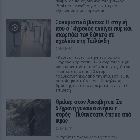
άνεμοι δημιουργούν ένα περιβάλλον
ιδιαίτερα ευνοϊκό για την ταχεία
εξάπλωση μιας πυρκαγιάς
Σοκαριστικό βίντεο: Η στιγμή
που ο 14χρονος ανοίγει πυρ και
σκορπάει τον θάνατο σε
σχολείο στη Ταϊλάνδη
ΣΉΜΕΡΑ
«Θέρισε» πέντε καθηγητές και ένα
12χρονο κοριτσάκι, ενώ νωρίτερα είχε
σκοτώσει τον παππού και τη γιαγιά του -
Περισσότερα από 20 άτομα
τραυματίστηκαν από την επίθεση, οι 10
σε κρίσιμη κατάσταση - Ο ανήλικος
δράστης αυτοκτόνησε μετά την ένοπλη
επίθεση
Θρίλερ στον Λυκαβηττό: Σε
57χρονη γυναίκα ανήκει η
σορός ‑ Πιθανότατα έπεσε από
ύψος
ΣΉΜΕΡΑ
Οι πρώτες πληροφορίες από την