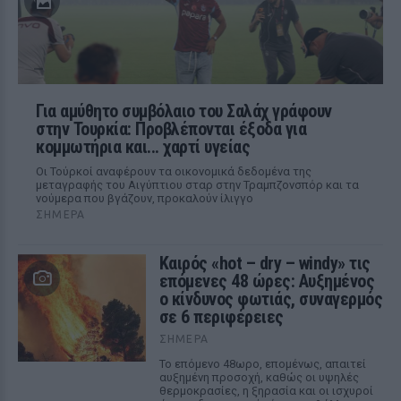
Για αμύθητο συμβόλαιο του Σαλάχ γράφουν
στην Τουρκία: Προβλέπονται έξοδα για
κομμωτήρια και... χαρτί υγείας
Οι Τούρκοί αναφέρουν τα οικονομικά δεδομένα της
μεταγραφής του Αιγύπτιου σταρ στην Τραμπζονσπόρ και τα
νούμερα που βγάζουν, προκαλούν ίλιγγο
ΣΉΜΕΡΑ
Καιρός «hot – dry – windy» τις
επόμενες 48 ώρες: Αυξημένος
ο κίνδυνος φωτιάς, συναγερμός
σε 6 περιφέρειες
ΣΉΜΕΡΑ
Το επόμενο 48ωρο, επομένως, απαιτεί
αυξημένη προσοχή, καθώς οι υψηλές
θερμοκρασίες, η ξηρασία και οι ισχυροί