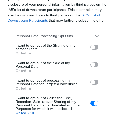
disclosure of your personal information by third parties on the
IAB’s list of downstream participants. This information may
also be disclosed by us to third parties on the
IAB’s List of
Downstream Participants
that may further disclose it to other
third parties.
Personal Data Processing Opt Outs
I want to opt-out of the Sharing of my
personal data.
ΔΕΙΤΕ ΕΠΙΣΗΣ
Opted In
I want to opt-out of the Sale of my
ΣΤΗΝ ΙΔΙΑ ΚΑΤΗΓΟΡΙΑ
Personal Data.
Opted In
Ουκρανία: Βίντεο σοκ με
I want to opt-out of processing my
19χρονο να οδηγείται με τη βία
Personal Data for Targeted Advertising.
Opted In
για επιστράτευση ‑ Τι είναι το
«busification»
I want to opt-out of Collection, Use,
ΣΉΜΕΡΑ
Retention, Sale, and/or Sharing of my
Personal Data that Is Unrelated with the
Βίντεο που φέρεται να δείχνει βίαιη
Purposes for which it was collected.
μεταφορά άνδρα για στρατιωτική
Opted Out