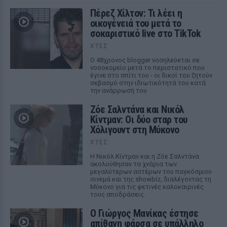
Πέρεζ Χίλτον: Τι λέει η
οικογένειά του μετά το
σοκαριστικό live στο TikTok
ΧΤΕΣ
Ο 48χρονος blogger νοσηλεύεται σε
νοσοκομείο μετά το περιστατικό που
έγινε στο σπίτι του - οι δικοί του ζητούν
σεβασμό στην ιδιωτικότητά του κατά
την ανάρρωσή του
Ζόε Σαλντάνα και Νικόλ
Κίντμαν: Οι δύο σταρ του
Χόλιγουντ στη Μύκονο
ΧΤΕΣ
Η Νικόλ Κίντμαν και η Ζόε Σαλντάνα
ακολούθησαν τα χνάρια των
μεγαλύτερων αστέρων του παγκόσμιου
σινεμά και της showbiz, διαλέγοντας τη
Μύκονο για τις φετινές καλοκαιρινές
τους αποδράσεις.
Ο Γιώργος Μανίκας έστησε
απίθανη φάρσα σε υπάλληλο