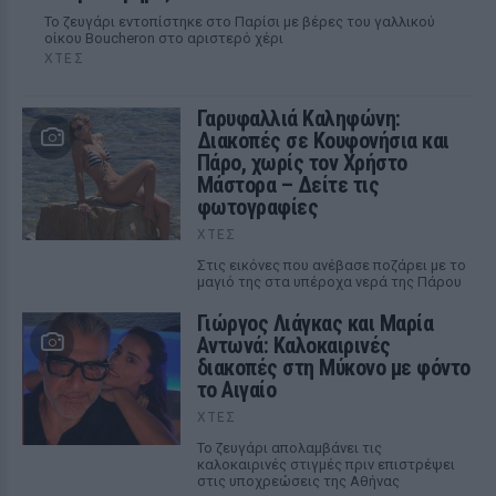
Το ζευγάρι εντοπίστηκε στο Παρίσι με βέρες του γαλλικού
οίκου Boucheron στο αριστερό χέρι
ΧΤΕΣ
Γαρυφαλλιά Καληφώνη:
Διακοπές σε Κουφονήσια και
Πάρο, χωρίς τον Χρήστο
Μάστορα – Δείτε τις
φωτογραφίες
ΧΤΕΣ
Στις εικόνες που ανέβασε ποζάρει με το
μαγιό της στα υπέροχα νερά της Πάρου
Γιώργος Λιάγκας και Μαρία
Αντωνά: Καλοκαιρινές
διακοπές στη Μύκονο με φόντο
το Αιγαίο
ΧΤΕΣ
Το ζευγάρι απολαμβάνει τις
καλοκαιρινές στιγμές πριν επιστρέψει
στις υποχρεώσεις της Αθήνας