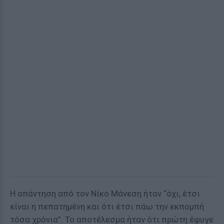
Η απάντηση από τον Νίκο Μάνεση ήταν “όχι, έτσι
είναι η πεπατημένη και ότι έτσι πάω την εκπομπή
τόσα χρόνια”. Το αποτέλεσμα ήταν ότι πρώτη έφυγε