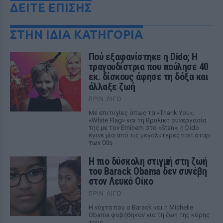
ΔΕΙΤΕ ΕΠΙΣΗΣ
ΣΤΗΝ ΙΔΙΑ ΚΑΤΗΓΟΡΙΑ
Πού εξαφανίστηκε η Dido; Η
τραγουδίστρια που πούλησε 40
εκ. δίσκους άφησε τη δόξα και
άλλαξε ζωή
ΠΡΙΝ ΛΊΓΟ
Με επιτυχίες όπως τα «Thank You»,
«White Flag» και τη θρυλική συνεργασία
της με τον Eminem στο «Stan», η Dido
έγινε μία από τις μεγαλύτερες ποπ σταρ
των 00s
Η πιο δύσκολη στιγμή στη ζωή
του Barack Obama δεν συνέβη
στον Λευκό Οίκο
ΠΡΙΝ ΛΊΓΟ
Η νύχτα που ο Barack και η Michelle
Obama φοβήθηκαν για τη ζωή της κόρης
τους