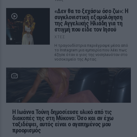
«Δεν θα το ξεχάσω όσο ζω»: Η
συγκλονιστική εξομολόγηση
της Αγγελικής Ηλιάδη για τη
στιγμή που είδε τον Ιησού
ΧΤΕΣ
Η τραγουδίστρια περιέγραψε μέσα από
το Instagram μια εμπειρία που λέει πως
έζησε όταν ο γιος της νοσηλευόταν στο
νοσοκομείο της Αρτας.
Η Ιωάννα Τούνη δημοσίευσε υλικό από τις
διακοπές της στη Μύκονο: Όσο και αν έχω
ταξιδέψει, αυτός είναι ο αγαπημένος μου
προορισμός