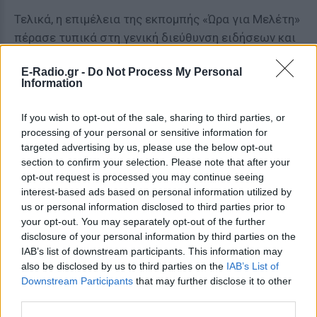
Τελικά, η επιμέλεια της εκπομπής «Ώρα για Μελέτη»
πέρασε τυπικά στη γενική διεύθυνση ειδήσεων και
ενημέρωσης του καναλιού και λίγες εβδομάδες
E-Radio.gr -
Do Not Process My Personal
μετά ολοκληρώθηκε πρόωρα
Information
[ΠΗΓΗ]
If you wish to opt-out of the sale, sharing to third parties, or
processing of your personal or sensitive information for
targeted advertising by us, please use the below opt-out
ΔΙΑΦΗΜΙΣΗ
section to confirm your selection. Please note that after your
opt-out request is processed you may continue seeing
interest-based ads based on personal information utilized by
us or personal information disclosed to third parties prior to
your opt-out. You may separately opt-out of the further
disclosure of your personal information by third parties on the
IAB’s list of downstream participants. This information may
also be disclosed by us to third parties on the
IAB’s List of
Downstream Participants
that may further disclose it to other
third parties.