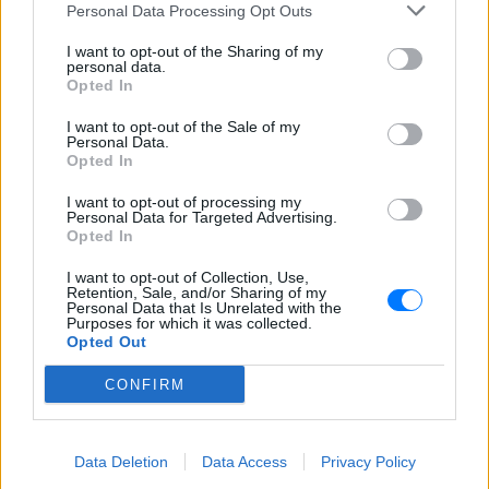
Personal Data Processing Opt Outs
I want to opt-out of the Sharing of my
personal data.
Opted In
I want to opt-out of the Sale of my
Personal Data.
Opted In
I want to opt-out of processing my
Personal Data for Targeted Advertising.
Opted In
Ακολουθήστε το E-Radio.gr στο
Google News
και μάθετε πρώτοι
τα πιο hot νέα
.
I want to opt-out of Collection, Use,
Retention, Sale, and/or Sharing of my
Personal Data that Is Unrelated with the
Διαβάστε περισσότερα θέματα για
Μόδα
,
Purposes for which it was collected.
Opted Out
Ομορφιά
,
Σχέσεις
και φυσικά
Celebrities
στο νέο
Pink.gr
!
CONFIRM
Ακολουθήστε το E-Radio.gr και στο Instagram
Data Deletion
Data Access
Privacy Policy
ΔΙΑΦΗΜΙΣΗ