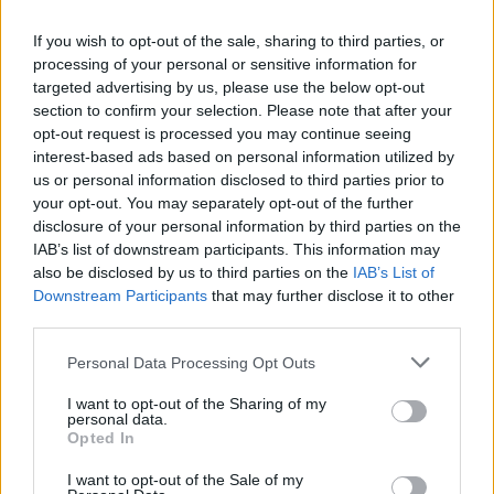
ΑΙΓΟΚΕΡΩΣ
If you wish to opt-out of the sale, sharing to third parties, or
processing of your personal or sensitive information for
Εστιάστε στη δουλειά τις επόμενες
targeted advertising by us, please use the below opt-out
section to confirm your selection. Please note that after your
μέρες, αλλά τώρα χαλαρώστε.
opt-out request is processed you may continue seeing
interest-based ads based on personal information utilized by
us or personal information disclosed to third parties prior to
ΥΔΡΟΧΟΟΣ
your opt-out. You may separately opt-out of the further
disclosure of your personal information by third parties on the
Η μέρα φέρνει νέα σχετικά με μια
IAB’s list of downstream participants. This information may
εγκυμοσύνη, τη γέννηση ενός παιδιού
also be disclosed by us to third parties on the
IAB’s List of
και σημαντικά γεγονότα γύρω από τα
Downstream Participants
that may further disclose it to other
παιδιά.
third parties.
Personal Data Processing Opt Outs
ΙΧΘΕΙΣ
I want to opt-out of the Sharing of my
personal data.
Σήμερα, τυχόν συγκρούσεις θα
Opted In
οφείλονται στα δικά σας λάθη και
I want to opt-out of the Sale of my