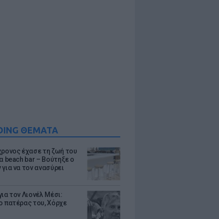
DING ΘΕΜΑΤΑ
χρονος έχασε τη ζωή του
α beach bar – Βούτηξε ο
 για να τον ανασύρει
ια τον Λιονέλ Μέσι:
ο πατέρας του, Χόρχε