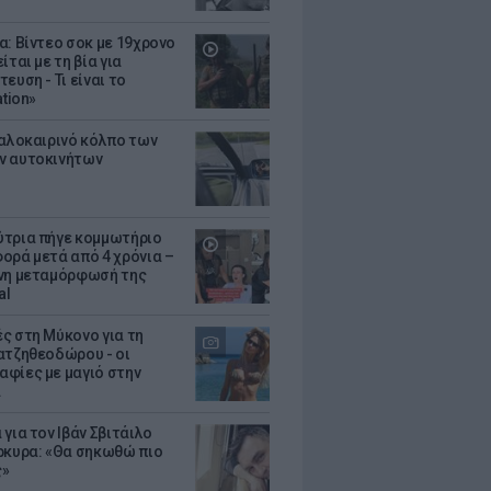
α: Βίντεο σοκ με 19χρονο
ίται με τη βία για
ευση - Τι είναι το
ation»
καλοκαιρινό κόλπο των
ν αυτοκινήτων
τρια πήγε κομμωτήριο
ορά μετά από 4 χρόνια –
νη μεταμόρφωσή της
al
ς στη Μύκονο για τη
ατζηθεοδώρου - οι
φίες με μαγιό στην
α
για τον Ιβάν Σβιτάιλο
ρκυρα: «Θα σηκωθώ πιο
ς»