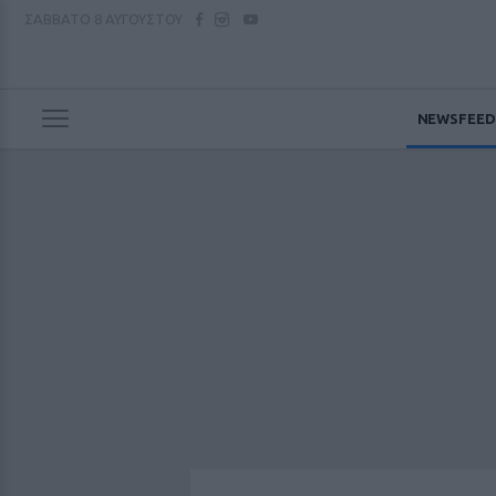
ΣΑΒΒΑΤΟ
8 ΑΥΓΟΥΣΤΟΥ
NEWSFEED