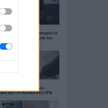
Σ
α «φωτιά»: Η βενζίνη ξεπερνά τα
 το λίτρο παρά την πτώση του
πετρελαίου διεθνώς
Σ
κή μεταφορά 30 φαλαινών
γκα από τον Καναδά στις ΗΠΑ