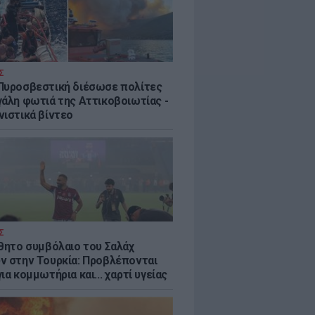
Σ
Πυροσβεστική διέσωσε πολίτες
γάλη φωτιά της Αττικοβοιωτίας -
νιστικά βίντεο
Σ
ύθητο συμβόλαιο του Σαλάχ
ν στην Τουρκία: Προβλέπονται
ια κομμωτήρια και... χαρτί υγείας