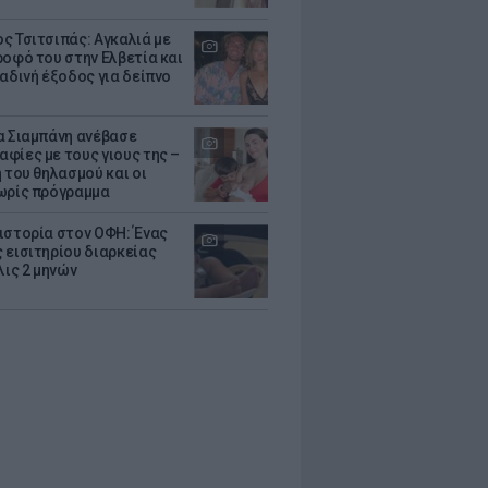
ς Τσιτσιπάς: Αγκαλιά με
ροφό του στην Ελβετία και
ραδινή έξοδος για δείπνο
α Σιαμπάνη ανέβασε
φίες με τους γιους της –
 του θηλασμού και οι
ωρίς πρόγραμμα
ιστορία στον ΟΦΗ: Ένας
 εισιτηρίου διαρκείας
λις 2 μηνών