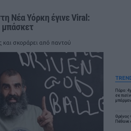
η Νέα Υόρκη έγινε Viral: 
ο μπάσκετ
ς και σκοράρει από παντού
TREN
Πάρο: 4
σε πισίν
μπάρμαν
Θρήνος γ
Πέθανε 