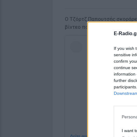
Ο Τζόρτζ Παπουτσής σκοράρει
βίντεο που έχει ανεβάσει στο
E-Radio.g
If you wish 
sensitive in
confirm you
continue se
information 
further disc
participants
Downstream 
Persona
I want t
Δείτε αυτή τη δημοσίευση στο I