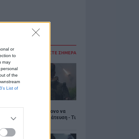
sonal or
ΔΙΑΒΑΣΤΕ ΣΗΜΕΡΑ
ection to
ou may
 personal
out of the
 downstream
B’s List of
Σ
ία: Βίντεο σοκ με 19χρονο να
αι με τη βία για επιστράτευση - Τι
ο «busification»