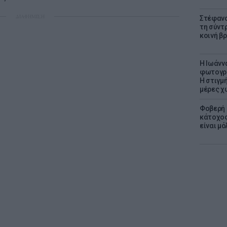
ΔΙΑΦΗΜΙΣΗ
Στέφανο
τη σύντ
κοινή β
H Ιωάνν
φωτογρα
Η στιγμή
μέρες χ
Φοβερή 
κάτοχος
είναι μό