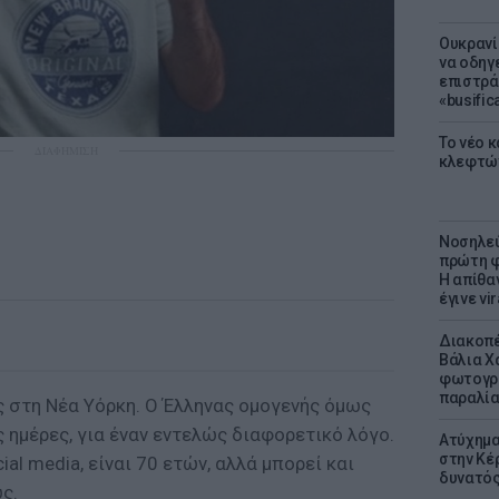
Ουκρανί
να οδηγε
επιστράτ
«busific
Το νέο 
ΔΙΑΦΗΜΙΣΗ
κλεφτώ
Νοσηλεύ
πρώτη φ
Η απίθα
έγινε vir
Διακοπέ
Βάλια Χ
φωτογρα
παραλί
ς στη Νέα Υόρκη. Ο Έλληνας ομογενής όμως
ές ημέρες, για έναν εντελώς διαφορετικό λόγο.
Ατύχημα 
στην Κέ
al media, είναι 70 ετών, αλλά μπορεί και
δυνατό
ς.