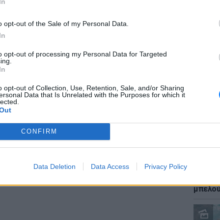
In
Η δημοσίευση κοινοποιήθηκε από το χρήστη George Papoutsis (@georgethemessiah)
o opt-out of the Sale of my Personal Data.
In
 ότι όλα τα «μαγικά» του στο μπάσκετ τα
to opt-out of processing my Personal Data for Targeted
ιβασίας.
ΕΙΔΗΣΕΙ
ing.
Καύσιμ
In
2 ευρώ
ΔΙΑΦΗΜΙΣΗ
αργού 
o opt-out of Collection, Use, Retention, Sale, and/or Sharing
ersonal Data that Is Unrelated with the Purposes for which it
lected.
Out
CONFIRM
Data Deletion
Data Access
Privacy Policy
ΕΙΔΗΣΕΙ
Ιστορι
μπελού