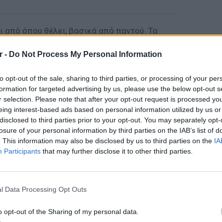
 από όπου θέλει, βασικά από παντού. Τα
 Instagram το επιβεβαιώνουν.
r -
Do Not Process My Personal Information
to opt-out of the sale, sharing to third parties, or processing of your per
formation for targeted advertising by us, please use the below opt-out s
r selection. Please note that after your opt-out request is processed y
eing interest-based ads based on personal information utilized by us or
disclosed to third parties prior to your opt-out. You may separately opt-
losure of your personal information by third parties on the IAB’s list of
. This information may also be disclosed by us to third parties on the
IA
Participants
that may further disclose it to other third parties.
ΕΙΔΗΣΕΙ
Ουκραν
οδηγείτ
l Data Processing Opt Outs
είναι τ
o opt-out of the Sharing of my personal data.
nstagram.