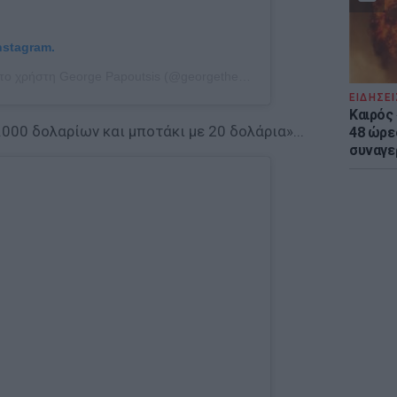
nstagram.
Η δημοσίευση κοινοποιήθηκε από το χρήστη George Papoutsis (@georgethemessiah)
ΕΙΔΗΣΕΙ
Καιρός 
000 δολαρίων και μποτάκι με 20 δολάρια»...
48 ώρε
συναγε