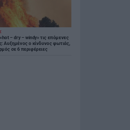
Σ
«hot – dry – windy» τις επόμενες
ς: Αυξημένος ο κίνδυνος φωτιάς,
ρμός σε 6 περιφέρειες