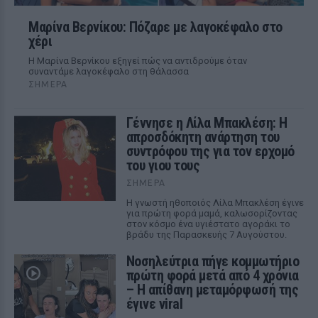
Μαρίνα Βερνίκου: Πόζαρε με λαγοκέφαλο στο
χέρι
Η Μαρίνα Βερνίκου εξηγεί πώς να αντιδρούμε όταν
συναντάμε λαγοκέφαλο στη θάλασσα
ΣΉΜΕΡΑ
Γέννησε η Λίλα Μπακλέση: Η
απροσδόκητη ανάρτηση του
συντρόφου της για τον ερχομό
του γιου τους
ΣΉΜΕΡΑ
Η γνωστή ηθοποιός Λίλα Μπακλέση έγινε
για πρώτη φορά μαμά, καλωσορίζοντας
στον κόσμο ένα υγιέστατο αγοράκι το
βράδυ της Παρασκευής 7 Αυγούστου.
Νοσηλεύτρια πήγε κομμωτήριο
πρώτη φορά μετά από 4 χρόνια
– Η απίθανη μεταμόρφωσή της
έγινε viral