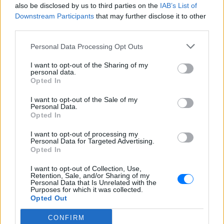
also be disclosed by us to third parties on the
IAB’s List of
Downstream Participants
that may further disclose it to other
third parties.
Personal Data Processing Opt Outs
ΔΕΙΤΕ ΕΠΙΣΗΣ
I want to opt-out of the Sharing of my
personal data.
Opted In
ΣΤΗΝ ΙΔΙΑ ΚΑΤΗΓΟΡΙΑ
I want to opt-out of the Sale of my
Personal Data.
Ατύχημα για τον Ιβάν Σβιτάιλο
Opted In
στην Κέρκυρα: «Θα σηκωθώ πιο
δυνατός»
I want to opt-out of processing my
Personal Data for Targeted Advertising.
ΣΉΜΕΡΑ
Opted In
Ο ηθοποιός και χορευτής μοιράστηκε
στο Instagram μια φωτογραφία από
I want to opt-out of Collection, Use,
πρόσφατη εξέτασή του, με ένα μήνυμα
Retention, Sale, and/or Sharing of my
θάρρους
Personal Data that Is Unrelated with the
Purposes for which it was collected.
Opted Out
Φοβερή ιστορία στον ΟΦΗ:
Ένας κάτοχος εισιτηρίου
CONFIRM
διαρκείας είναι μόλις 2 μηνών