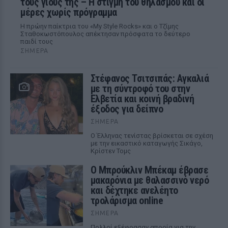
τους γιους της – Η στιγμή του θηλασμού και οι
μέρες χωρίς πρόγραμμα
Η πρώην παίκτρια του «My Style Rocks» και ο Τζίμης
Σταθοκωστόπουλος απέκτησαν πρόσφατα το δεύτερο
παιδί τους
ΣΉΜΕΡΑ
Στέφανος Τσιτσιπάς: Αγκαλιά
με τη σύντροφό του στην
Ελβετία και κοινή βραδινή
έξοδος για δείπνο
ΣΉΜΕΡΑ
Ο Έλληνας τενίστας βρίσκεται σε σχέση
με την εικαστικό καταγωγής Σικάγο,
Κρίστεν Τομς
Ο Μπρούκλιν Μπέκαμ έβρασε
μακαρόνια με θαλασσινό νερό
και δέχτηκε ανελέητο
τρολάρισμα online
ΣΉΜΕΡΑ
Πολλοί εξέφρασαν απορία για την