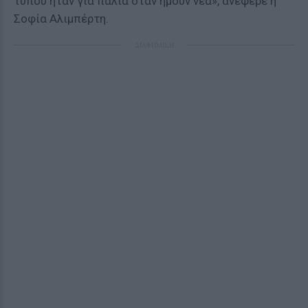
τύπου ήταν για παλιά όταν ήμουν νέα», ανέφερε η
Σοφία Αλιμπέρτη.
ΔΙΑΦΗΜΙΣΗ