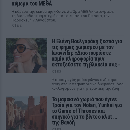
κάμερα του MEGA
Η κάμερα της εκπομπής «Κοινωνία Ώρα MEGA» κατέγραψε
τη διασκεδαστική στιγμή από το λιμάνι του Πειραιά, την
Παρασκευή 7 Αυγούστου.
ΧΤΕΣ
Η Ελένη Βουλγαράκη ξεσπά για
τις φήμες χωρισμού με τον
Ιωαννίδη: «Διασταυρώστε
καμία πληροφορία πριν
εκτοξεύσετε τη βλακεία σας»
ΧΤΕΣ
Η παραγωγός ραδιοφώνου ανάρτησε
story στο Instagram για να διαψεύσει όσα
κυκλοφορούν για την ερωτική της ζωή
Το μαροκινό χωριό που έγινε
Τροία για τον Nolan, Yunkai για
το Game of Thrones και
σκηνικό για το βίντεο κλιπ ...
της Βανδή
ΧΤΕΣ