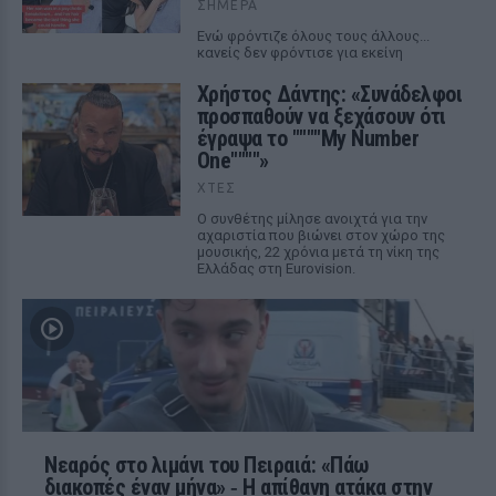
ΣΉΜΕΡΑ
Ενώ φρόντιζε όλους τους άλλους...
κανείς δεν φρόντισε για εκείνη
Χρήστος Δάντης: «Συνάδελφοι
προσπαθούν να ξεχάσουν ότι
έγραψα το """"My Number
One""""»
ΧΤΕΣ
Ο συνθέτης μίλησε ανοιχτά για την
αχαριστία που βιώνει στον χώρο της
μουσικής, 22 χρόνια μετά τη νίκη της
Ελλάδας στη Eurovision.
Νεαρός στο λιμάνι του Πειραιά: «Πάω
διακοπές έναν μήνα» ‑ Η απίθανη ατάκα στην