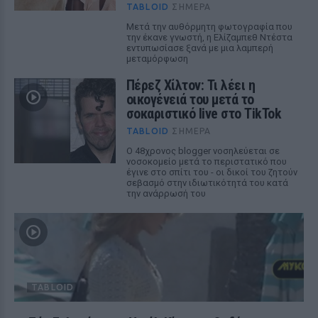
TABLOID
ΣΉΜΕΡΑ
Μετά την αυθόρμητη φωτογραφία που
την έκανε γνωστή, η Ελίζαμπεθ Ντέστα
εντυπωσίασε ξανά με μια λαμπερή
μεταμόρφωση
Πέρεζ Χίλτον: Τι λέει η
οικογένειά του μετά το
σοκαριστικό live στο TikTok
TABLOID
ΣΉΜΕΡΑ
Ο 48χρονος blogger νοσηλεύεται σε
νοσοκομείο μετά το περιστατικό που
έγινε στο σπίτι του - οι δικοί του ζητούν
σεβασμό στην ιδιωτικότητά του κατά
την ανάρρωσή του
TABLOID