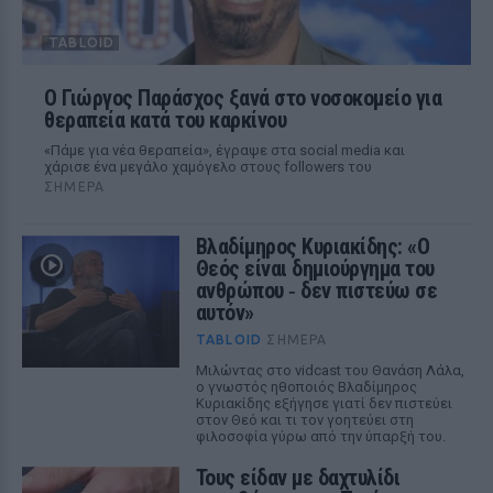
TABLOID
O Γιώργος Παράσχος ξανά στο νοσοκομείο για
θεραπεία κατά του καρκίνου
«Πάμε για νέα θεραπεία», έγραψε στα social media και
χάρισε ένα μεγάλο χαμόγελο στους followers του
ΣΉΜΕΡΑ
Βλαδίμηρος Κυριακίδης: «Ο
Θεός είναι δημιούργημα του
ανθρώπου ‑ δεν πιστεύω σε
αυτόν»
TABLOID
ΣΉΜΕΡΑ
Μιλώντας στο vidcast του Θανάση Λάλα,
ο γνωστός ηθοποιός Βλαδίμηρος
Κυριακίδης εξήγησε γιατί δεν πιστεύει
στον Θεό και τι τον γοητεύει στη
φιλοσοφία γύρω από την ύπαρξή του.
Τους είδαν με δαχτυλίδι