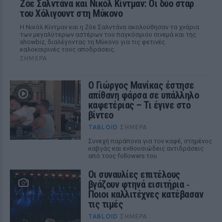
Ζόε Σαλντάνα και Νικόλ Κίντμαν: Οι δύο σταρ
του Χόλιγουντ στη Μύκονο
Η Νικόλ Κίντμαν και η Ζόε Σαλντάνα ακολούθησαν τα χνάρια
των μεγαλύτερων αστέρων του παγκόσμιου σινεμά και της
showbiz, διαλέγοντας τη Μύκονο για τις φετινές
καλοκαιρινές τους αποδράσεις.
ΣΉΜΕΡΑ
Ο Γιώργος Μανίκας έστησε
απίθανη φάρσα σε υπάλληλο
καφετέριας – Τι έγινε στο
βίντεο
TABLOID
ΣΉΜΕΡΑ
Συνεχή παράπονα για τον καφέ, στημένος
καβγάς και ενθουσιώδεις αντιδράσεις
από τους followers του
Οι συναυλίες επιτέλους
βγάζουν φτηνά εισιτήρια ‑
Ποιοι καλλιτέχνες κατέβασαν
τις τιμές
TABLOID
ΣΉΜΕΡΑ