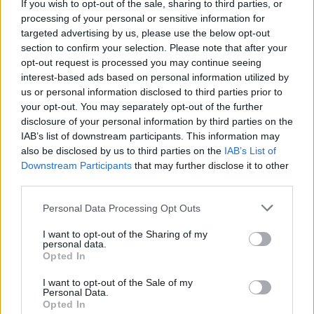
If you wish to opt-out of the sale, sharing to third parties, or
processing of your personal or sensitive information for
targeted advertising by us, please use the below opt-out
section to confirm your selection. Please note that after your
ΔΕΙΤΕ ΕΠΙΣΗΣ
opt-out request is processed you may continue seeing
interest-based ads based on personal information utilized by
us or personal information disclosed to third parties prior to
ΣΤΗΝ ΙΔΙΑ ΚΑΤΗΓΟΡΙΑ
your opt-out. You may separately opt-out of the further
disclosure of your personal information by third parties on the
«Δεν θα το ξεχάσω όσο ζω»: Η
IAB’s list of downstream participants. This information may
συγκλονιστική εξομολόγηση
also be disclosed by us to third parties on the
IAB’s List of
της Αγγελικής Ηλιάδη για τη
Downstream Participants
that may further disclose it to other
στιγμή που είδε τον Ιησού
third parties.
TABLOID
ΣΉΜΕΡΑ
Personal Data Processing Opt Outs
Η τραγουδίστρια περιέγραψε μέσα από
το Instagram μια εμπειρία που λέει πως
έζησε όταν ο γιος της νοσηλευόταν στο
I want to opt-out of the Sharing of my
νοσοκομείο της Αρτας.
personal data.
Opted In
Η Ιωάννα Τούνη δημοσίευσε
υλικό από τις διακοπές της στη
I want to opt-out of the Sale of my
Μύκονο: Όσο και αν έχω
Personal Data.
Opted In
ταξιδέψει, αυτός είναι ο