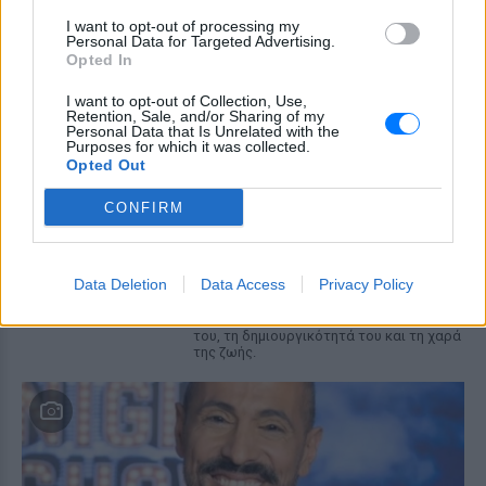
αγαπημένος μου προορισμός
I want to opt-out of processing my
Personal Data for Targeted Advertising.
TABLOID
ΣΉΜΕΡΑ
Opted In
Η Instagrammer έδειξε στους
διαδικτυακούς της ακόλουθους εικόνες
I want to opt-out of Collection, Use,
από την απόδρασή της
Retention, Sale, and/or Sharing of my
Personal Data that Is Unrelated with the
Ο Λάκης Γαβαλάς έκλεισε τα 74
Purposes for which it was collected.
και μοιράστηκε ένα μήνυμα που
Opted Out
συγκίνησε ‑ Τι έγραψε για τη
ζωή, τους γονείς του και την
CONFIRM
υγεία του
TABLOID
ΣΉΜΕΡΑ
Data Deletion
Data Access
Privacy Policy
Ο διάσημος σχεδιαστής μόδας
μοιράστηκε ένα συγκινητικό μήνυμα στο
Instagram, μιλώντας για την οικογένειά
του, τη δημιουργικότητά του και τη χαρά
της ζωής.