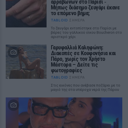
αρραβώνων στο Παρίσι ‑
Μήπως διάσημο ζευγάρι έκανε
το επόμενο βήμα;
TABLOID
ΣΉΜΕΡΑ
Το ζευγάρι εντοπίστηκε στο Παρίσι με
βέρες του γαλλικού οίκου Boucheron στο
αριστερό χέρι
Γαρυφαλλιά Καληφώνη:
Διακοπές σε Κουφονήσια και
Πάρο, χωρίς τον Χρήστο
Μάστορα – Δείτε τις
φωτογραφίες
TABLOID
ΣΉΜΕΡΑ
Στις εικόνες που ανέβασε ποζάρει με το
μαγιό της στα υπέροχα νερά της Πάρου