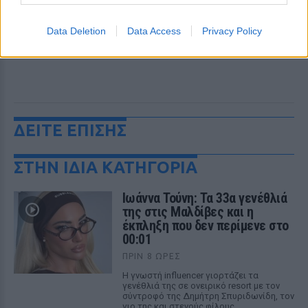
Data Deletion
Data Access
Privacy Policy
ΔΕΙΤΕ ΕΠΙΣΗΣ
ΣΤΗΝ ΙΔΙΑ ΚΑΤΗΓΟΡΙΑ
Ιωάννα Τούνη: Τα 33α γενέθλιά
της στις Μαλδίβες και η
έκπληξη που δεν περίμενε στο
00:01
ΠΡΙΝ 8 ΏΡΕΣ
Η γνωστή influencer γιορτάζει τα
γενέθλιά της σε ονειρικό resort με τον
σύντροφό της Δημήτρη Σπυριδωνίδη, τον
γιο της και στενούς φίλους.