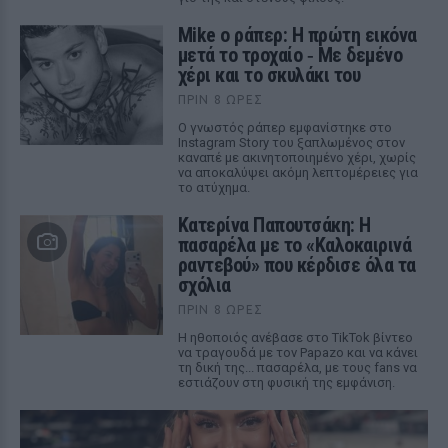
Mike ο ράπερ: Η πρώτη εικόνα
μετά το τροχαίο ‑ Με δεμένο
χέρι και το σκυλάκι του
ΠΡΙΝ 8 ΏΡΕΣ
Ο γνωστός ράπερ εμφανίστηκε στο
Instagram Story του ξαπλωμένος στον
καναπέ με ακινητοποιημένο χέρι, χωρίς
να αποκαλύψει ακόμη λεπτομέρειες για
το ατύχημα.
Κατερίνα Παπουτσάκη: Η
πασαρέλα με το «Καλοκαιρινά
ραντεβού» που κέρδισε όλα τα
σχόλια
ΠΡΙΝ 8 ΏΡΕΣ
Η ηθοποιός ανέβασε στο TikTok βίντεο
να τραγουδά με τον Papazo και να κάνει
τη δική της... πασαρέλα, με τους fans να
εστιάζουν στη φυσική της εμφάνιση.