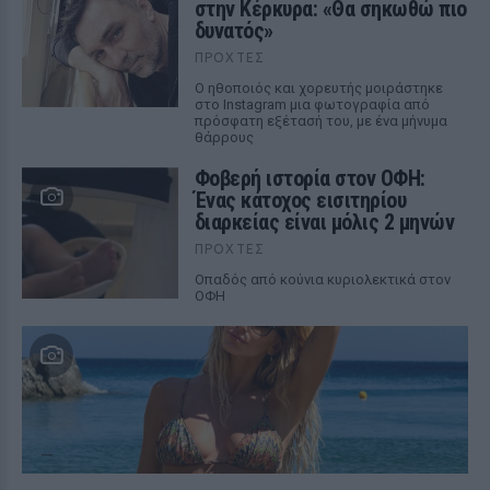
στην Κέρκυρα: «Θα σηκωθώ πιο
δυνατός»
ΠΡΟΧΤΈΣ
Ο ηθοποιός και χορευτής μοιράστηκε
στο Instagram μια φωτογραφία από
πρόσφατη εξέτασή του, με ένα μήνυμα
θάρρους
Φοβερή ιστορία στον ΟΦΗ:
Ένας κάτοχος εισιτηρίου
διαρκείας είναι μόλις 2 μηνών
ΠΡΟΧΤΈΣ
Οπαδός από κούνια κυριολεκτικά στον
ΟΦΗ