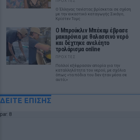
ΠΡΟΧΤΈΣ
Ο Έλληνας τενίστας βρίσκεται σε σχέση
με την εικαστικό καταγωγής Σικάγο,
Κρίστεν Τομς
Ο Μπρούκλιν Μπέκαμ έβρασε
μακαρόνια με θαλασσινό νερό
και δέχτηκε ανελέητο
τρολάρισμα online
ΠΡΟΧΤΈΣ
Πολλοί εξέφρασαν απορία για την
καταλληλότητα του νερού, με σχόλια
όπως «τα πόδια του δεν ήταν μέσα σε
αυτό;»
ΔΕΙΤΕ ΕΠΙΣΗΣ
par: 8