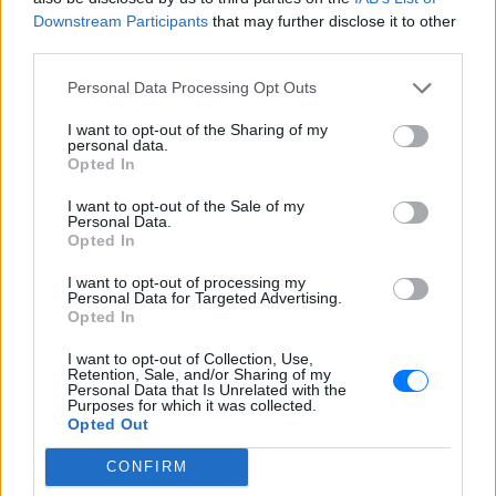
και μάθετε πρώτοι
τα πιο hot νέα
.
Downstream Participants
that may further disclose it to other
third parties.
Εσύ μπήκες στο E-Daily.gr; Τα νέα της ημέρας
και ότι σου κάνει κλικ!
Personal Data Processing Opt Outs
Ακολουθήστε το E-Radio.gr και στο Instagram
I want to opt-out of the Sharing of my
personal data.
Opted In
ΔΙΑΦΗΜΙΣΗ
I want to opt-out of the Sale of my
Personal Data.
Opted In
I want to opt-out of processing my
Personal Data for Targeted Advertising.
Opted In
I want to opt-out of Collection, Use,
Retention, Sale, and/or Sharing of my
Personal Data that Is Unrelated with the
Purposes for which it was collected.
Opted Out
CONFIRM