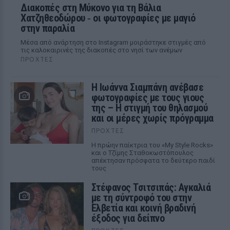
Διακοπές στη Μύκονο για τη Βάλια
Χατζηθεοδώρου ‑ οι φωτογραφίες με μαγιό
στην παραλία
Μέσα από ανάρτηση στο Instagram μοιράστηκε στιγμές από
τις καλοκαιρινές της διακοπές στο νησί των ανέμων
ΠΡΟΧΤΈΣ
H Ιωάννα Σιαμπάνη ανέβασε
φωτογραφίες με τους γιους
της – Η στιγμή του θηλασμού
και οι μέρες χωρίς πρόγραμμα
ΠΡΟΧΤΈΣ
Η πρώην παίκτρια του «My Style Rocks»
και ο Τζίμης Σταθοκωστόπουλος
απέκτησαν πρόσφατα το δεύτερο παιδί
τους
Στέφανος Τσιτσιπάς: Αγκαλιά
με τη σύντροφό του στην
Ελβετία και κοινή βραδινή
έξοδος για δείπνο