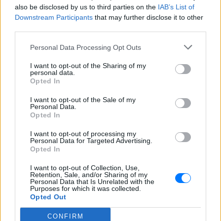
καβγάς και ενθουσιώδεις αντιδράσεις
also be disclosed by us to third parties on the
IAB’s List of
από τους followers του
Downstream Participants
that may further disclose it to other
third parties.
Οι συναυλίες επιτέλους
βγάζουν φτηνά εισιτήρια ‑
Personal Data Processing Opt Outs
Ποιοι καλλιτέχνες κατέβασαν
τις τιμές
I want to opt-out of the Sharing of my
personal data.
ΠΡΙΝ 8 ΏΡΕΣ
Opted In
Οι fans δεν αντέχουν άλλες αυξήσεις: Τα
φθηνά εισιτήρια που εξαφανίζονται σε
I want to opt-out of the Sale of my
λίγα λεπτά
Personal Data.
Opted In
Ο διάσημος κιθαρίστας απο τον
οποιο εμπνεύστηκε το όνομα
I want to opt-out of processing my
της η Αση Μπήλιου ‑ Πώς τη
Personal Data for Targeted Advertising.
βάφτισαν
Opted In
ΠΡΙΝ 8 ΏΡΕΣ
I want to opt-out of Collection, Use,
Retention, Sale, and/or Sharing of my
Το πραγματικό της όνομα δεν είναι Αση:
Personal Data that Is Unrelated with the
Η απίστευτη ιστορία πίσω από την
Purposes for which it was collected.
απόφαση της Ασης Μπήλιου που
Opted Out
ελάχιστοι γνώριζαν
CONFIRM