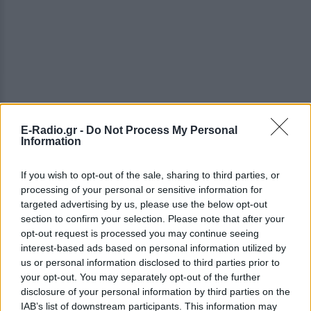
E-Radio.gr -
Do Not Process My Personal
Information
ΔΕΙΤΕ ΕΠΙΣΗΣ
If you wish to opt-out of the sale, sharing to third parties, or
processing of your personal or sensitive information for
ΣΤΗΝ ΙΔΙΑ ΚΑΤΗΓΟΡΙΑ
targeted advertising by us, please use the below opt-out
section to confirm your selection. Please note that after your
Ο Γιώργος Μανίκας έστησε
opt-out request is processed you may continue seeing
απίθανη φάρσα σε υπάλληλο
interest-based ads based on personal information utilized by
καφετέριας – Τι έγινε στο
us or personal information disclosed to third parties prior to
βίντεο
your opt-out. You may separately opt-out of the further
ΠΡΙΝ 8 ΏΡΕΣ
disclosure of your personal information by third parties on the
IAB’s list of downstream participants. This information may
Συνεχή παράπονα για τον καφέ, στημένος