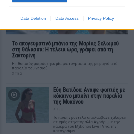
Data Deletion
Data Access
Privacy Policy
Το απογευματινό μπάνιο της Μαρίας Σολωμού
στη θάλασσα: Η τέλεια ώρα, γράφει από τη
Σαντορίνη
Η ηθοποιός μοιράστηκε μία φωτογραφία της με μαγιό από
παραλία του νησιού
ΧΤΕΣ
Εύη Βατίδου: Αναψε φωτιές με
κόκκινο μπικίνι στην παραλία
της Μυκόνου
ΧΤΕΣ
Το πρώην μοντέλο απολάμβανε χαλαρές
στιγμές στην παραλία Αγράρι, με την
κάμερα του Mykonos Live TV να την
καταγράφει