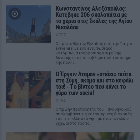
Κωνσταντίνος Αλεξόπουλος:
Κατέβηκε 206 σκαλοπάτια με
τα χέρια στις Σκάλες της Αγίου
Νικολάου
ΧΤΕΣ
Ο πρωταθλητής Ελλάδος από την Πάτρα
έγινε viral με ένα εντυπωσιακό
κατόρθωμα ισορροπίας και μυϊκής
δύναμης στο πιο εμβληματικό τοπόσημο
της πόλης.
Ο Έργκιν Αταμαν «σπάει» πιάτα
στη Σύμη, ακόμα και στο κεφάλι
του! ‑ Tο βίντεο που κάνει το
γύρο των social
ΧΤΕΣ
Ο πρώην προπονητής του Παναθηναϊκού
απολαμβάνει τις καλοκαιρινές διακοπές
του στο ελληνικό νησί με έναν εντελώς
ξεχωριστό τρόπο.