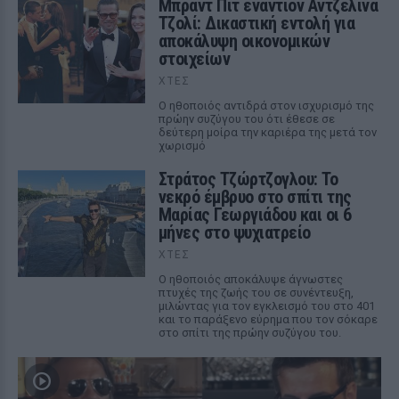
Μπραντ Πιτ εναντίον Αντζελίνα
Τζολί: Δικαστική εντολή για
αποκάλυψη οικονομικών
στοιχείων
ΧΤΕΣ
Ο ηθοποιός αντιδρά στον ισχυρισμό της
πρώην συζύγου του ότι έθεσε σε
δεύτερη μοίρα την καριέρα της μετά τον
χωρισμό
Στράτος Τζώρτζογλου: Το
νεκρό έμβρυο στο σπίτι της
Μαρίας Γεωργιάδου και οι 6
μήνες στο ψυχιατρείο
ΧΤΕΣ
Ο ηθοποιός αποκάλυψε άγνωστες
πτυχές της ζωής του σε συνέντευξη,
μιλώντας για τον εγκλεισμό του στο 401
και το παράξενο εύρημα που τον σόκαρε
στο σπίτι της πρώην συζύγου του.