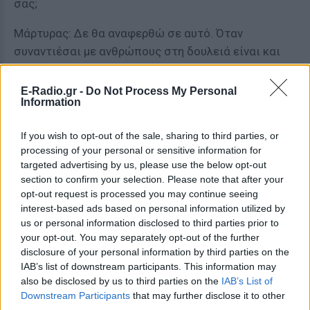
σας;
Μάρτυρας: Δε θα αναφερθώ σε αυτό. Όταν
συναντιέσαι με ανθρώπους στη δουλειά είναι και
άνθρωποι που συναναστρέφεσαι κοινωνικά. Οι
λόγοι που χώρισαν οι δρόμοι μας ήταν καθαρά
E-Radio.gr -
Do Not Process My Personal
Information
επαγγελματικοί.
Πολιτική αγωγή: Στο ΣΕΗ είχατε καταθέσει για την
If you wish to opt-out of the sale, sharing to third parties, or
processing of your personal or sensitive information for
Πηνελόπη Αναστασοπούλου;
targeted advertising by us, please use the below opt-out
section to confirm your selection. Please note that after your
Μάρτυρας: Ναι. Έχουμε μεγαλώσει από 4-5 χρόνων
opt-out request is processed you may continue seeing
στην ίδια γειτονιά. Είναι πολύ καλές γνωστές. Εγώ
interest-based ads based on personal information utilized by
ξεκίνησε στο θέατρο τέχνης πιο νωρίς, εκείνη το
us or personal information disclosed to third parties prior to
αποφάσισε αργότερα. Ήθελα αν μπορώ να βοηθώ
your opt-out. You may separately opt-out of the further
disclosure of your personal information by third parties on the
κάπου. Με πήρε τηλέφωνο η Πηνελόπη ότι την πήρε
IAB’s list of downstream participants. This information may
ο Φιλιππιδης για μια παράσταση και με ρώτησε
also be disclosed by us to third parties on the
IAB’s List of
πως είναι τα πράγματα γιατί υπήρχε περιρρέουσα
Downstream Participants
that may further disclose it to other
ατμόσφαιρα. Της είπα «πήγαινε είναι μια χαρά εδώ