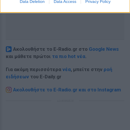
Data Deletion
Data Access
Privacy Policy
Ακολουθήστε το E-Radio.gr στο
Google News
και μάθετε πρώτοι
τα πιο hot νέα
.
Για ακόμη περισσότερα
νέα
, μπείτε στην
ροή
ειδήσεων
του E-Daily.gr
Ακολουθήστε το E-Radio.gr και στο Instagram
ΔΙΑΦΗΜΙΣΗ