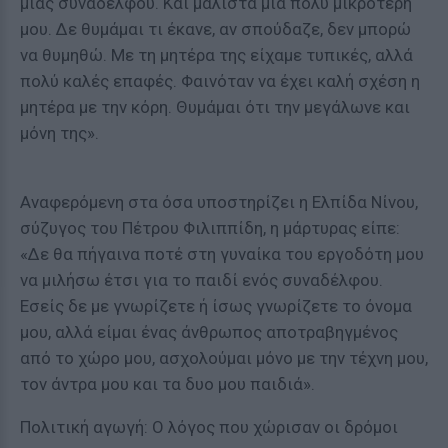
μιας συναδέλφου. Και μάλιστα μια πολύ μικρότερή
μου. Δε θυμάμαι τι έκανε, αν σπούδαζε, δεν μπορώ
να θυμηθώ. Με τη μητέρα της είχαμε τυπικές, αλλά
πολύ καλές επαφές. Φαινόταν να έχει καλή σχέση η
μητέρα με την κόρη. Θυμάμαι ότι την μεγάλωνε και
μόνη της».
Αναφερόμενη στα όσα υποστηρίζει η Ελπίδα Νίνου,
σύζυγος του Πέτρου Φιλιππίδη, η μάρτυρας είπε:
«Δε θα πήγαινα ποτέ στη γυναίκα του εργοδότη μου
να μιλήσω έτσι για το παιδί ενός συναδέλφου.
Εσείς δε με γνωρίζετε ή ίσως γνωρίζετε το όνομα
μου, αλλά είμαι ένας άνθρωπος αποτραβηγμένος
από το χώρο μου, ασχολούμαι μόνο με την τέχνη μου,
τον άντρα μου και τα δυο μου παιδιά».
Πολιτική αγωγή: Ο λόγος που χώρισαν οι δρόμοι