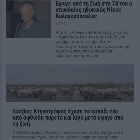
Έφυγε από τη ζωή στα 74 του ο
σπουδαίος ηθοποιός Νίκος
Καλογερόπουλος
ΧΤΕΣ
Από τη «Λούφα και Παραλλαγή» και το
«Ρεμπέτικο» έως το «Μάθε παιδί μου
γράμματα» και το τηλεοπτικό
«Κάμπινγκ», τα έργα του σφράγισαν την
ελληνική κινηματογραφική και
τηλεοπτική παραγωγή
Λέσβος: Κτηνοτρόφος έχασε το κοπάδι του
από αφθώδη πυρετό και λίγο μετά έφυγε από
τη ζωή
Ο Παλλεσβιακός Φορέας Πρωτογενούς Τομέα αποχαιρετά
τον Παναγιώτη και καλεί το κράτος να μη αφήνει μόνους