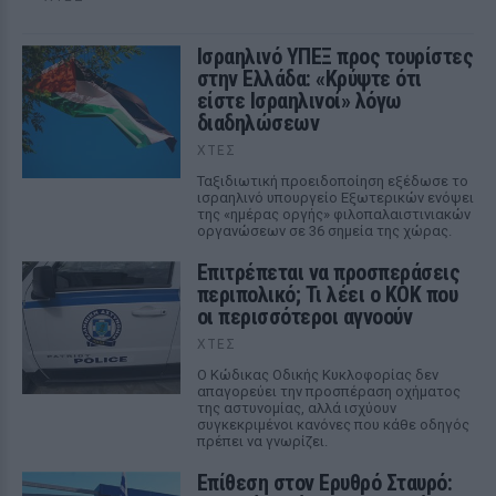
Ισραηλινό ΥΠΕΞ προς τουρίστες
στην Ελλάδα: «Κρύψτε ότι
είστε Ισραηλινοί» λόγω
διαδηλώσεων
ΧΤΕΣ
Ταξιδιωτική προειδοποίηση εξέδωσε το
ισραηλινό υπουργείο Εξωτερικών ενόψει
της «ημέρας οργής» φιλοπαλαιστινιακών
οργανώσεων σε 36 σημεία της χώρας.
Επιτρέπεται να προσπεράσεις
περιπολικό; Τι λέει ο ΚΟΚ που
οι περισσότεροι αγνοούν
ΧΤΕΣ
Ο Κώδικας Οδικής Κυκλοφορίας δεν
απαγορεύει την προσπέραση οχήματος
της αστυνομίας, αλλά ισχύουν
συγκεκριμένοι κανόνες που κάθε οδηγός
πρέπει να γνωρίζει.
Επίθεση στον Ερυθρό Σταυρό: