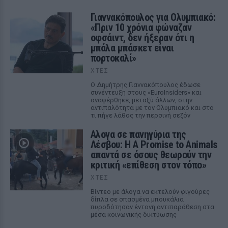
Γιαννακόπουλος για Ολυμπιακό:
«Πριν 10 χρόνια φώναζαν
οφσάιντ, δεν ήξεραν ότι η
μπάλα μπάσκετ είναι
πορτοκαλί»
ΧΤΕΣ
Ο Δημήτρης Γιαννακόπουλος έδωσε
συνέντευξη στους «EuroInsiders» και
αναφέρθηκε, μεταξύ άλλων, στην
αντιπαλότητα με τον Ολυμπιακό και στο
τι πήγε λάθος την περσινή σεζόν
Αλογα σε πανηγύρια της
Λέσβου: Η A Promise to Animals
απαντά σε όσους θεωρούν την
κριτική «επίθεση στον τόπο»
ΧΤΕΣ
Βίντεο με άλογα να εκτελούν φιγούρες
δίπλα σε σπασμένα μπουκάλια
πυροδότησαν έντονη αντιπαράθεση στα
μέσα κοινωνικής δικτύωσης