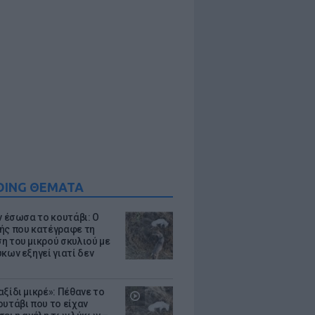
DING ΘΕΜΑΤΑ
ν έσωσα το κουτάβι: Ο
ής που κατέγραφε τη
η του μικρού σκυλιού με
κων εξηγεί γιατί δεν
ξίδι μικρέ»: Πέθανε το
ουτάβι που το είχαν