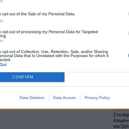
In
o opt-out of the Sale of my Personal Data.
ΔΙΑΦΗΜΙΣΗ
In
to opt-out of processing my Personal Data for Targeted
ing.
In
ΕΙΔΗΣΕΙ
Θέουτα:
o opt-out of Collection, Use, Retention, Sale, and/or Sharing
γεμάτο
ersonal Data that Is Unrelated with the Purposes for which it
lected.
παραμέ
Out
CONFIRM
Data Deletion
Data Access
Privacy Policy
ΕΙΔΗΣΕΙ
Στα άκ
Επιμέν
και ζητ