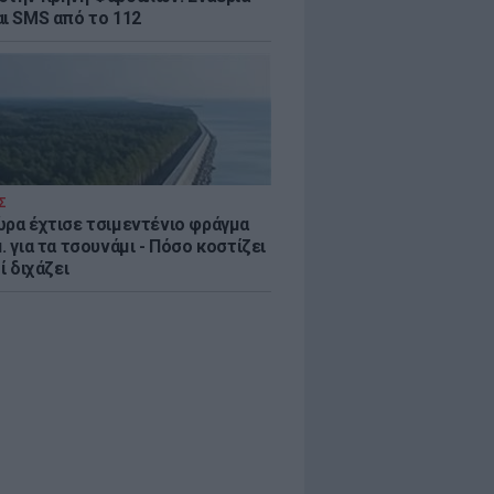
αι SMS από το 112
Σ
ώρα έχτισε τσιμεντένιο φράγμα
. για τα τσουνάμι - Πόσο κοστίζει
τί διχάζει