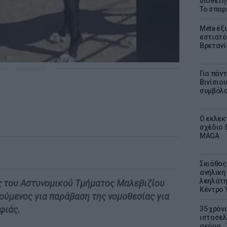
υιοθετή
Το σπαρ
Meta έξυ
εστιατό
Βρετανί
ΔΙΑΦΗΜΙΣΗ
Για πάν
Βινίσιο
συμβόλα
Ο εκλεκ
σχέδιο 
MAGA
Σκιάθος:
ανήλικη 
λεηλάτη
 του Αστυνομικού Τμήματος Μαλεβιζίου
Κέντρο 
ούμενος για παράβαση της νομοθεσίας για
φιάς.
35 χρόν
ιστοσελ
ακόμα