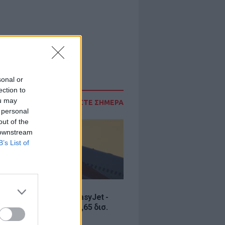
sonal or
ection to
ou may
ΔΙΑΒΑΣΤΕ ΣΗΜΕΡΑ
 personal
out of the
 downstream
B’s List of
Σ
ία εξαγοράς για την EasyJet -
ερικανική Appolo για 6,65 δισ.