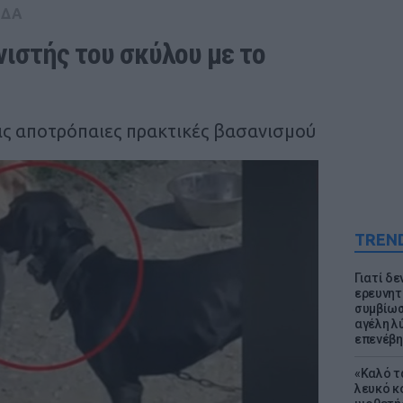
ΑΔΑ
ιστής του σκύλου με το 
τις αποτρόπαιες πρακτικές βασανισμού
TREN
Γιατί δε
ερευνητ
συμβίωσ
αγέλη λύ
επενέβη
«Καλό τα
λευκό κ