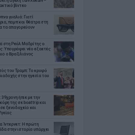
σει η αγέλη των λύκων –
ακτικό βίντεο
πνα γυαλιά: Γιατί
ρια, παμπ και θέατρα στη
α τα απαγορεύουν
τα στη Ρεάλ Μαδρίτης ο
υς: Υπογράφει νέο εξαετές
ιο ο Βραζιλιάνος
τός του Τραμπ: Το κρυφό
διαδοχής στην ηγεσία του
 39χρονη ήπιε με την
κόρη της σε boat trip και
σε ξενοδοχείο και
Υγείας
ια Ίντερνετ: Η πρώτη
ίδα στην ιστορία υπάρχει