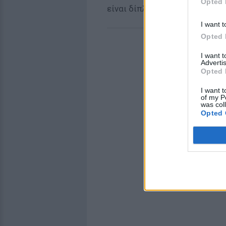
Opted 
είναι δίπλα του.
I want t
Opted 
I want 
Advertis
Opted 
I want t
of my P
was col
Opted 