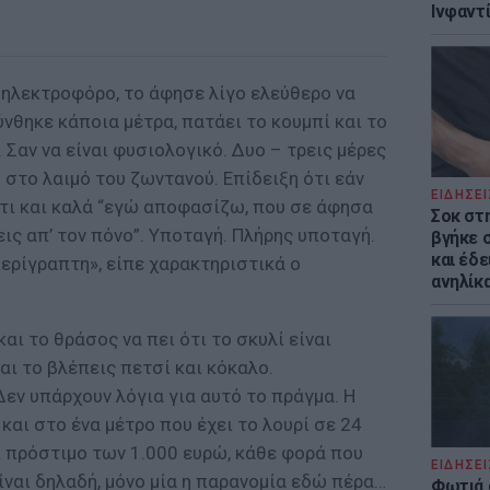
Ινφαντ
 ηλεκτροφόρο, το άφησε λίγο ελεύθερο να
ύνθηκε κάποια μέτρα, πατάει το κουμπί και το
 Σαν να είναι φυσιολογικό. Δυο – τρεις μέρες
στο λαιμό του ζωντανού. Επίδειξη ότι εάν
ΕΙΔΗΣΕΙ
ότι και καλά “εγώ αποφασίζω, που σε άφησα
Σοκ στ
εις απ’ τον πόνο”. Υποταγή. Πλήρης υποταγή.
βγήκε 
και έδε
περίγραπτη», είπε χαρακτηριστικά ο
ανηλίκα
αι το θράσος να πει ότι το σκυλί είναι
αι το βλέπεις πετσί και κόκαλο.
Δεν υπάρχουν λόγια για αυτό το πράγμα. Η
και στο ένα μέτρο που έχει το λουρί σε 24
ι πρόστιμο των 1.000 ευρώ, κάθε φορά που
ΕΙΔΗΣΕΙ
είναι δηλαδή, μόνο μία η παρανομία εδώ πέρα…
Φωτιά 