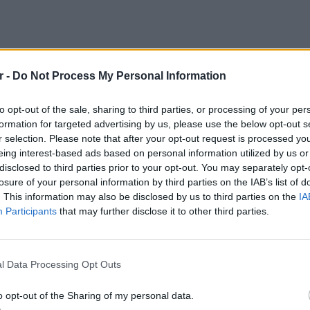
r -
Do Not Process My Personal Information
ίσας προανακριτικά υπηρεσίας
ώ παράλληλα διαπιστώθηκε ότι για το ζώο
to opt-out of the sale, sharing to third parties, or processing of your per
formation for targeted advertising by us, please use the below opt-out s
κανόνες ευζωίας, δεν έφερε κωδικό
r selection. Please note that after your opt-out request is processed y
 στερείτο βιβλιαρίου υγείας.
eing interest-based ads based on personal information utilized by us or
disclosed to third parties prior to your opt-out. You may separately opt-
ηματίστηκε δικογραφία στο πλαίσιο της
losure of your personal information by third parties on the IAB’s list of
συγχρόνως του επιβλήθηκε και πρόστιμο
. This information may also be disclosed by us to third parties on the
IA
Participants
that may further disclose it to other third parties.
ΕΙΔΗΣΕΙ
l Data Processing Opt Outs
κπομπή «Live News» ύστερα από σχετική
Συμφων
Στην αμ
ποία ο ιδιοκτήτης του σκυλιού εφαρμόζει
o opt-out of the Sharing of my personal data.
ευρώ
τε το ζώο να κυκλοφορεί χωρίς λουρί και να