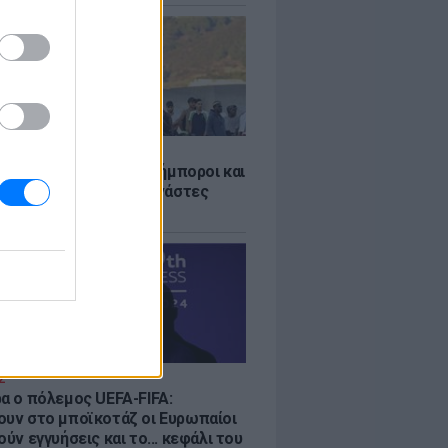
Σ
 «Οι κάτοικοι είναι ανήμποροι και
ι αγωνία» - 5.000 μετανάστες
νουν στην περιοχή
Σ
ρα ο πόλεμος UEFA-FIFA:
ουν στο μποϊκοτάζ οι Ευρωπαίοι
ούν εγγυήσεις και το... κεφάλι του