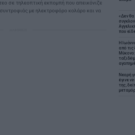
ντεο σε τηλεοπτική εκπομπή που απεικόνιζε
 συντροφιάς με ηλεκτροφόρο κολάρο και να
«Δεν θα
συγκλον
Αγγελική
ΔΙΑΦΗΜΙΣΗ
που είδε
Η Ιωάνν
από τις
Μύκονο:
ταξιδέψε
αγαπημέ
Νεαρή γ
έγινε vi
της, δε
μεταμό