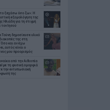
 το ξεχάσω όσο ζω»: Η
ιστική εξομολόγηση της
ς Ηλιάδη για τη στιγμή
 τον Ιησού
α Τούνη δημοσίευσε υλικό
 διακοπές της στη
 Όσο και αν έχω
ι, αυτός είναι ο
νος μου προορισμός
υναίκα από την Αιθιοπία
ral με τη φυσική ομορφιά
ίτε την εντυπωσιακή
ρφωσή της