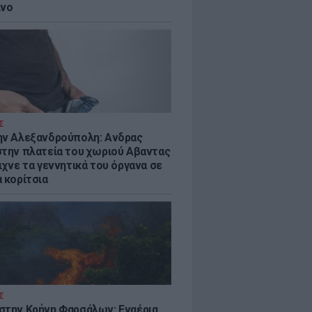
ίνο
Σ
ην Αλεξανδρούπολη: Ανδρας
στην πλατεία του χωριού Αβαντας
ιχνε τα γεννητικά του όργανα σε
 κορίτσια
Σ
στην Κρήνη Φαρσάλων: Εναέρια