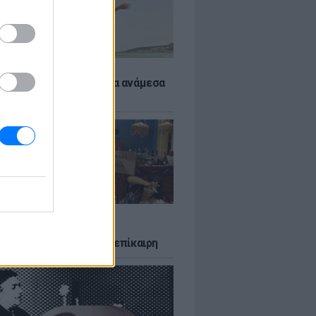
 αποφύγεις το σύγκαμα ανάμεσα
μηρούς
LTURE
δία που σατίρισε τον
υτισμό και παραμένει επίκαιρη