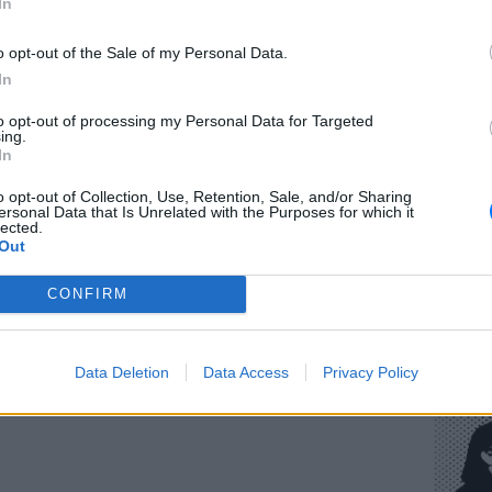
In
ουδίστρια πόζαρε στον προσωπικό της
o opt-out of the Sale of my Personal Data.
υ απαριθμεί πάνω από 105.000 followers,
In
τ χωρίς να φορά κάτι από μέσα και ένα τζιν
ΕΥ ΖΗΝ
to opt-out of processing my Personal Data for Targeted
ους διαδικτυακούς της φίλους με τα σχόλια
Πώς να
ing.
στους 
In
!
o opt-out of Collection, Use, Retention, Sale, and/or Sharing
ot φωτογραφία που έχει δημοσιεύσει ποτέ η
ersonal Data that Is Unrelated with the Purposes for which it
lected.
 αρκέστηκε να σχολιάσει «Guess what?» στη
Out
CONFIRM
ΔΙΑΦΗΜΙΣΗ
POP CU
Η κωμω
Data Deletion
Data Access
Privacy Policy
νεοπλο