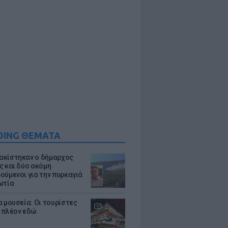
DING ΘΕΜΑΤΑ
κίστηκαν ο δήμαρχος
ς και δύο ακόμη
ούμενοι για την πυρκαγιά
ωτία
α μουσεία: Οι τουρίστες
 πλέον εδώ