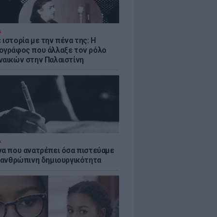
Α
ιστορία με την πένα της: Η
ογράφος που άλλαξε τον ρόλο
ναικών στην Παλαιστίνη
Α
να που ανατρέπει όσα πιστεύαμε
ν ανθρώπινη δημιουργικότητα