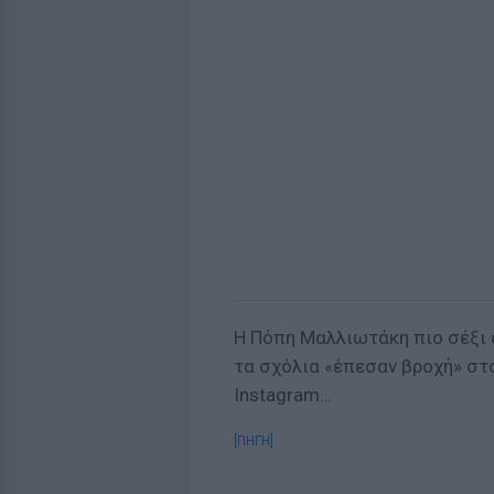
Η Πόπη Μαλλιωτάκη πιο σέξι α
τα σχόλια «έπεσαν βροχή» στ
Instagram…
[ΠΗΓΗ]