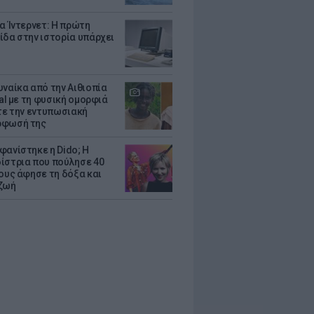
ια Ίντερνετ: Η πρώτη
ίδα στην ιστορία υπάρχει
υναίκα από την Αιθιοπία
ral με τη φυσική ομορφιά
ίτε την εντυπωσιακή
ρφωσή της
φανίστηκε η Dido; Η
ίστρια που πούλησε 40
κους άφησε τη δόξα και
ζωή