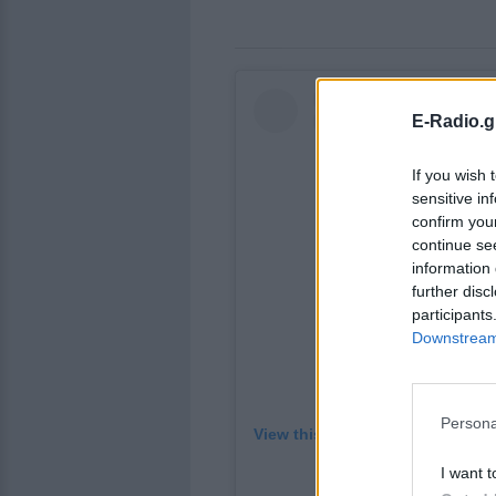
E-Radio.g
If you wish 
sensitive in
confirm you
continue se
information 
further disc
participants
Downstream 
Persona
View this post on Instagram
A post shared by P
I want t