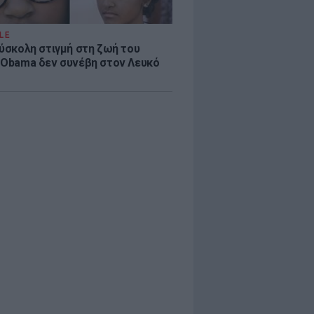
LE
δύσκολη στιγμή στη ζωή του
 Obama δεν συνέβη στον Λευκό