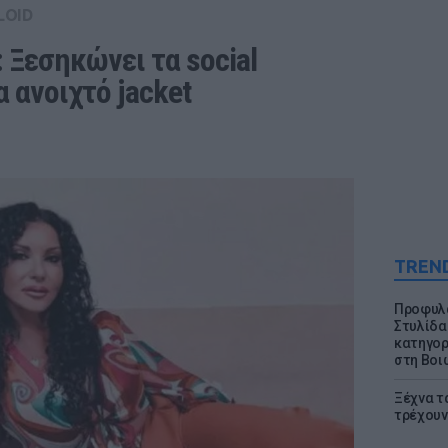
LOID
Ξεσηκώνει τα social 
 ανοιχτό jacket
TREN
Προφυλα
Στυλίδα
κατηγορ
στη Βοι
Ξέχνα τ
τρέχουν