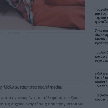
Τραγωδί
μητέρα:
της και 
φώναζαν
Στον ει
ΔΙΑΦΗΜΙΣΗ
46χρονη
Marfin -
κρατητή
Τι αλλά
κανονισ
ισχύ απ
«Καλό τα
λευκό κ
υιοθετή
Το σπαρ
πη Μαλλιωτάκη στα social media!
Τα ζώδια
ην πιο ανανεωμένη και σέξι φάση της ζωής
ευνοεί 
πό τις συχνές αναρτήσεις που πραγματοποιεί