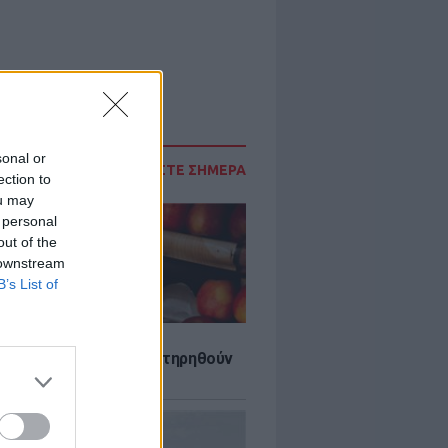
sonal or
ΔΙΑΒΑΣΤΕ ΣΗΜΕΡΑ
ection to
ou may
 personal
out of the
 downstream
B’s List of
τα που μπορουν να διατηρηθούν
ψυγείου το καλοκαίρι