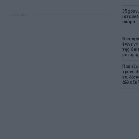
35 χρόν
ΔΙΑΦΗΜΙΣΗ
ιστοσελ
ακόμα
Νεαρή γ
έγινε vi
της, δε
μεταμό
Πού εξα
τραγουδ
εκ. δίσ
άλλαξε 