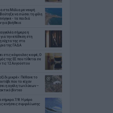
α στα Μάλια με νεκρή
 Βούτηξε να σώσει τη φίλη
πνίγηκε - τα παιδιά
 για βοήθεια
σαγγελέα σήμερα η
 για την επίθεση στη
 η νύχτα της στα
ρια της ΓΑΔΑ
ζει στις κάψουλες καφέ; Ο
μός της ΕΕ που τίθεται σε
ό τις 12 Αυγούστου
ξίδι μικρέ»: Πέθανε το
ουτάβι που το είχαν
σει η αγέλη των λύκων –
ακτικό βίντεο
 σήμερα 7/8: Η μέρα
τις κινήσεις συμφιλίωσης