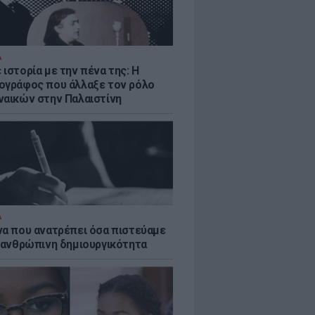
Α
ιστορία με την πένα της: Η
ογράφος που άλλαξε τον ρόλο
ναικών στην Παλαιστίνη
Α
να που ανατρέπει όσα πιστεύαμε
ν ανθρώπινη δημιουργικότητα