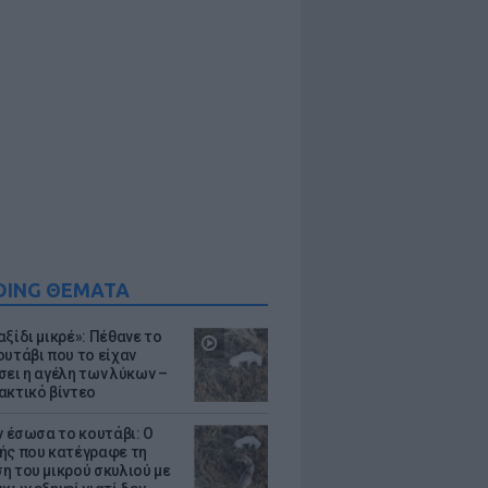
DING ΘΕΜΑΤΑ
ξίδι μικρέ»: Πέθανε το
ουτάβι που το είχαν
σει η αγέλη των λύκων –
ακτικό βίντεο
ν έσωσα το κουτάβι: Ο
ής που κατέγραφε τη
η του μικρού σκυλιού με