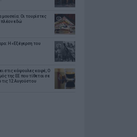
α μουσεία: Οι τουρίστες
 πλέον εδώ
ερα: Η «Εξέγερση του
ζει στις κάψουλες καφέ; Ο
μός της ΕΕ που τίθεται σε
ό τις 12 Αυγούστου