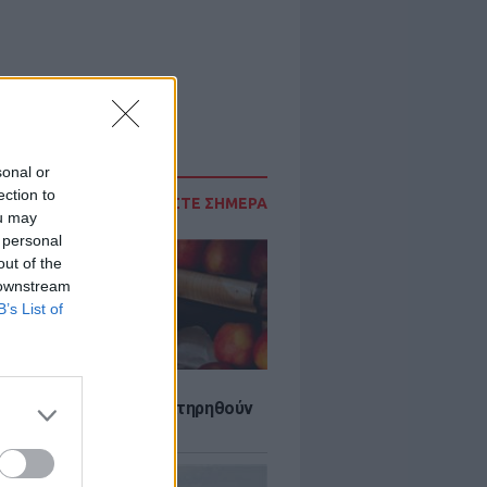
sonal or
ection to
ΔΙΑΒΑΣΤΕ ΣΗΜΕΡΑ
ou may
 personal
out of the
 downstream
B’s List of
τα που μπορουν να διατηρηθούν
ψυγείου το καλοκαίρι