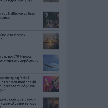
κων εξηγεί γιατί δεν
ς του Netflix για να δεις
ακοπές
θέγματα για τον
το
 σήμερα 7/8: Η μέρα
τις κινήσεις συμφιλίωσης
φανίστηκε η Dido; Η
ίστρια που πούλησε 40
κους άφησε τη δόξα και
ζωή
ρινές εκπτώσεις έως -
 τα μεγαλύτερα eshops
!