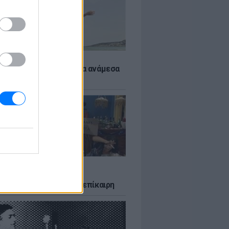
 αποφύγεις το σύγκαμα ανάμεσα
μηρούς
LTURE
δία που σατίρισε τον
υτισμό και παραμένει επίκαιρη