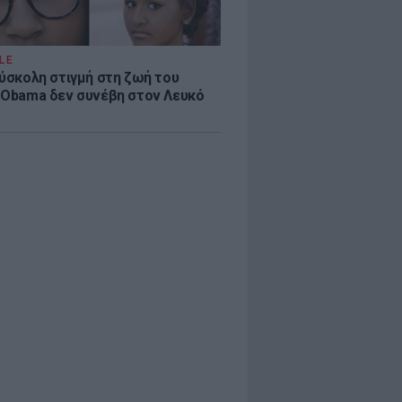
LE
δύσκολη στιγμή στη ζωή του
 Obama δεν συνέβη στον Λευκό