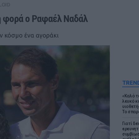
LOID
η φορά ο Ραφαέλ Ναδάλ
ν κόσμο ένα αγοράκι
TREN
«Καλό τα
λευκό κ
υιοθετή
Το σπαρ
Γιατί δε
ερευνητ
συμβίωσ