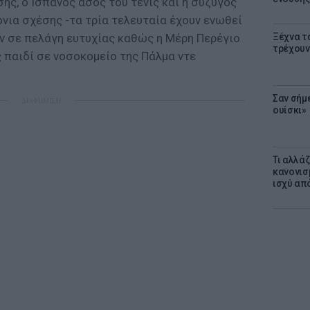
ς, ο Ισπανός άσος του τένις και η σύζυγός
ρόνια σχέσης -τα τρία τελευταία έχουν ενωθεί
Ξέχνα τ
υν σε πελάγη ευτυχίας καθώς η Μέρη Περέγιο
τρέχουν
 παιδί σε νοσοκομείο της Πάλμα ντε
Σαν σήμ
ΔΙΑΦΗΜΙΣΗ
ουίσκι»
Τι αλλά
κανονισ
ισχύ απ