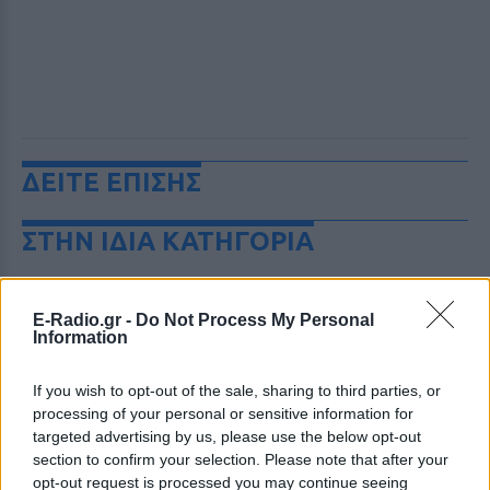
ΔΕΙΤΕ ΕΠΙΣΗΣ
ΣΤΗΝ ΙΔΙΑ ΚΑΤΗΓΟΡΙΑ
Χούθι χτύπησαν Aramco, Ιράν
σκληραίνει τους όρους για τα
E-Radio.gr -
Do Not Process My Personal
Στενά του Ορμούζ
Information
ΣΉΜΕΡΑ
If you wish to opt-out of the sale, sharing to third parties, or
Πυρκαγιά στο διυλιστήριο της Τζαζάν
μετά από επίθεση drone - Η Τεχεράνη
processing of your personal or sensitive information for
απαιτεί αποχώρηση αμερικανικών
targeted advertising by us, please use the below opt-out
δυνάμεων, άρση κυρώσεων και
αποζημιώσεις πριν ανοίξει η κρίσιμη
section to confirm your selection. Please note that after your
θαλάσσια δίοδος
opt-out request is processed you may continue seeing