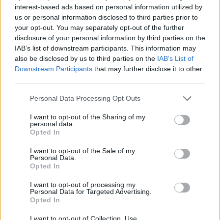
interest-based ads based on personal information utilized by
Ελικόπτερο προσγειώθηκε στο
us or personal information disclosed to third parties prior to
Σαρακήνικο για να κάνουν
your opt-out. You may separately opt-out of the further
μπάνιο οι επιβάτες του
disclosure of your personal information by third parties on the
ΣΉΜΕΡΑ
IAB’s list of downstream participants. This information may
Ο επιχειρηματίας από τη Μήλο που
also be disclosed by us to third parties on the
IAB’s List of
κατέγραψε το περιστατικό μίλησε στον
Downstream Participants
that may further disclose it to other
ΣΚΑΪ και περιέγραψε τι είδε στην
παραλία
third parties.
Νέα λεωφόρος στον Βοτανικό:
Personal Data Processing Opt Outs
Πόσες λωρίδες θα έχει και
πότε παραδίδεται
I want to opt-out of the Sharing of my
personal data.
ΣΉΜΕΡΑ
Opted In
Η Λεωφόρος Προφήτη Δανιήλ, που
κατασκευάζεται στο πλαίσιο της Διπλής
I want to opt-out of the Sale of my
Ανάπλασης, αποτελεί μέρος ενός νέου
Personal Data.
οδικού δικτύου 8 χιλιομέτρων και
Opted In
συνδέεται άμεσα με το νέο γήπεδο του
Παναθηναϊκού.
I want to opt-out of processing my
Personal Data for Targeted Advertising.
Opted In
I want to opt-out of Collection, Use,