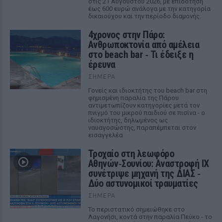
στις 21 Αυγούστου 2026, με επιδότηση
έως 600 ευρώ ανάλογα με την κατηγορία
δικαιούχου και την περίοδο διαμονής.
4χρονος στην Πάρο:
Ανθρωποκτονία από αμέλεια
στο beach bar ‑ Τι έδειξε η
έρευνα
ΣΉΜΕΡΑ
Γονείς και ιδιοκτήτης του beach bar στη
φημισμένη παραλία της Πάρου
αντιμετωπίζουν κατηγορίες μετά τον
πνιγμό του μικρού παιδιού σε πισίνα - ο
ιδιοκτήτης, δηλωμένος ως
ναυαγοσώστης, παραπέμπεται στον
εισαγγελέα
Τροχαίο στη λεωφόρο
Αθηνών‑Σουνίου: Αναστροφή ΙΧ
συνέτριψε μηχανή της ΔΙΑΣ ‑
Δύο αστυνομικοί τραυματίες
ΣΉΜΕΡΑ
Το περιστατικό σημειώθηκε στο
Λαγονήσι, κοντά στην παραλία Πεύκο - το