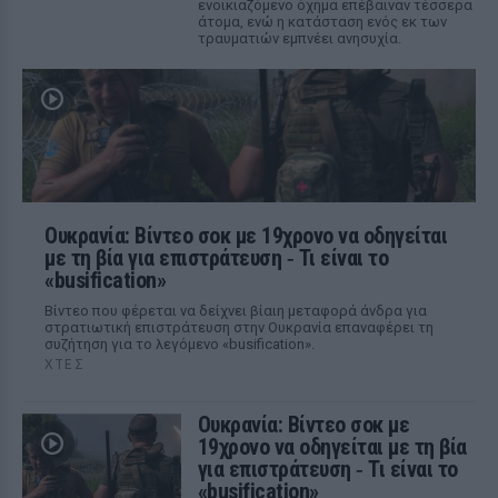
ενοικιαζόμενο όχημα επέβαιναν τέσσερα
άτομα, ενώ η κατάσταση ενός εκ των
τραυματιών εμπνέει ανησυχία.
Ουκρανία: Βίντεο σοκ με 19χρονο να οδηγείται
με τη βία για επιστράτευση ‑ Τι είναι το
«busification»
Βίντεο που φέρεται να δείχνει βίαιη μεταφορά άνδρα για
στρατιωτική επιστράτευση στην Ουκρανία επαναφέρει τη
συζήτηση για το λεγόμενο «busification».
ΧΤΕΣ
Ουκρανία: Βίντεο σοκ με
19χρονο να οδηγείται με τη βία
για επιστράτευση ‑ Τι είναι το
«busification»