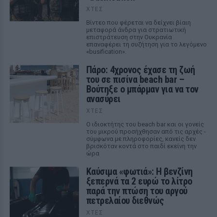
ΧΤΕΣ
Βίντεο που φέρεται να δείχνει βίαιη
μεταφορά άνδρα για στρατιωτική
επιστράτευση στην Ουκρανία
επαναφέρει τη συζήτηση για το λεγόμενο
«busification».
Πάρο: 4χρονος έχασε τη ζωή
του σε πισίνα beach bar –
Βούτηξε ο μπάρμαν για να τον
ανασύρει
ΧΤΕΣ
Ο ιδιοκτήτης του beach bar και οι γονείς
του μικρού προσήχθησαν από τις αρχές -
σύμφωνα με πληροφορίες, κανείς δεν
βρισκόταν κοντά στο παιδί εκείνη την
ώρα
Καύσιμα «φωτιά»: Η βενζίνη
ξεπερνά τα 2 ευρώ το λίτρο
παρά την πτώση του αργού
πετρελαίου διεθνώς
ΧΤΕΣ