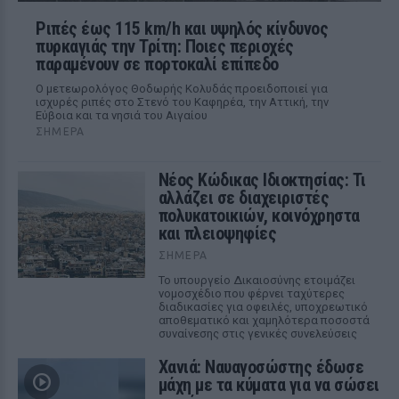
Ριπές έως 115 km/h και υψηλός κίνδυνος
πυρκαγιάς την Τρίτη: Ποιες περιοχές
παραμένουν σε πορτοκαλί επίπεδο
Ο μετεωρολόγος Θοδωρής Κολυδάς προειδοποιεί για
ισχυρές ριπές στο Στενό του Καφηρέα, την Αττική, την
Εύβοια και τα νησιά του Αιγαίου
ΣΉΜΕΡΑ
Νέος Κώδικας Ιδιοκτησίας: Τι
αλλάζει σε διαχειριστές
πολυκατοικιών, κοινόχρηστα
και πλειοψηφίες
ΣΉΜΕΡΑ
Το υπουργείο Δικαιοσύνης ετοιμάζει
νομοσχέδιο που φέρνει ταχύτερες
διαδικασίες για οφειλές, υποχρεωτικό
αποθεματικό και χαμηλότερα ποσοστά
συναίνεσης στις γενικές συνελεύσεις
Χανιά: Ναυαγοσώστης έδωσε
μάχη με τα κύματα για να σώσει