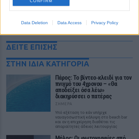
CONFIRM
Data Deletion
Data Access
Privacy Policy
ΔΕΙΤΕ ΕΠΙΣΗΣ
ΣΤΗΝ ΙΔΙΑ ΚΑΤΗΓΟΡΙΑ
Πάρος: Το βίντεο‑κλειδί για τον
πνιγμό του 4χρονου – «Θα
αποδείξει όσα λέω»
διακηρύσσει ο πατέρας
ΣΉΜΕΡΑ
Υπό εξέταση το εάν υπήρχε
ναυαγοσωστική κάλυψη στο beach bar
και αν η επιχείρηση διαθέτει τις
απαραίτητες άδειες λειτουργίας
Μήλος: Οι φωτογραφίες από