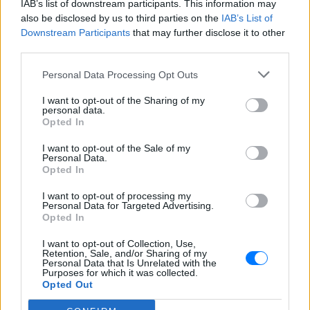
Για ακόμη περισσότερα
IAB’s list of downstream participants. This information may
νέα
, μπείτε στην
ροή
also be disclosed by us to third parties on the
IAB’s List of
ειδήσεων
του E-Daily.gr
Downstream Participants
that may further disclose it to other
third parties.
Ακολουθήστε το E-Radio.gr και στο Instagram
Personal Data Processing Opt Outs
ΔΙΑΦΗΜΙΣΗ
I want to opt-out of the Sharing of my
personal data.
Opted In
I want to opt-out of the Sale of my
Personal Data.
Opted In
I want to opt-out of processing my
Personal Data for Targeted Advertising.
Opted In
I want to opt-out of Collection, Use,
Retention, Sale, and/or Sharing of my
Personal Data that Is Unrelated with the
Purposes for which it was collected.
Opted Out