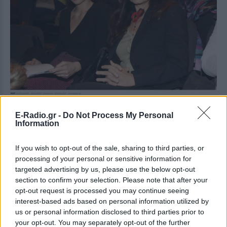
«Δεν το είδα ανταγωνιστικά το θέατρο, δεν ένιωσα
E-Radio.gr -
Do Not Process My Personal
Information
ότι μου έλειψαν οι γονείς μου επειδή δούλευαν,
γιατί φρόντισαν να μη μου λείψουν. Αλλά με είχε
If you wish to opt-out of the sale, sharing to third parties, or
τρομάξει το κομμάτι της δημοσιότητας που βίωνα
processing of your personal or sensitive information for
μέσω της μητέρας μου, κυρίως, όταν ήμουν παιδί,
targeted advertising by us, please use the below opt-out
section to confirm your selection. Please note that after your
ήταν πολύ έντονο ειδικά στην εποχή του ’90. Δεν
opt-out request is processed you may continue seeing
μπορούσα να το διαχειριστώ εύκολα όλο αυτό που
interest-based ads based on personal information utilized by
γινόταν γύρω μου. Πάρα πολύ συχνά όταν βγαίναμε
us or personal information disclosed to third parties prior to
έξω ερχόταν ο κόσμος και μας μιλούσε.
your opt-out. You may separately opt-out of the further