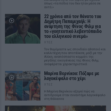
όπως «τα πόδια του δεν ήταν μέσα σε
αυτό;»
22 χρόνια από τον θάνατο του
Δημήτρη Παπαμιχαήλ: Η
ανάρτηση της Φίνος Φιλμ για
το «γοητευτικό λεβεντόπαιδο
του ελληνικού σινεμά»
ΧΤΕΣ
Τον θυμόμαστε ως σπουδαίο ηθοποιό και
καλλιτέχνη που αποτέλεσε, μαζί με την
Αλίκη, αναπόσπαστο κομμάτι της
μεγάλης οικογένειας της Φίνος Φιλμ,
αναφέρεται χαρακτηριστικά
Μαρίνα Βερνίκου: Πόζαρε με
λαγοκέφαλο στο χέρι
ΧΤΕΣ
Η Μαρίνα Βερνίκου εξηγεί πώς να
αντιδρούμε όταν συναντάμε λαγοκέφαλο
στη θάλασσα