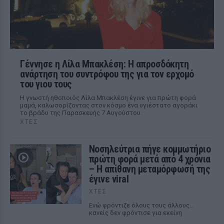
Γέννησε η Λίλα Μπακλέση: Η απροσδόκητη
ανάρτηση του συντρόφου της για τον ερχομό
του γιου τους
Η γνωστή ηθοποιός Λίλα Μπακλέση έγινε για πρώτη φορά
μαμά, καλωσορίζοντας στον κόσμο ένα υγιέστατο αγοράκι
το βράδυ της Παρασκευής 7 Αυγούστου.
ΧΤΕΣ
Νοσηλεύτρια πήγε κομμωτήριο
πρώτη φορά μετά από 4 χρόνια
– Η απίθανη μεταμόρφωσή της
έγινε viral
ΧΤΕΣ
Ενώ φρόντιζε όλους τους άλλους...
κανείς δεν φρόντισε για εκείνη