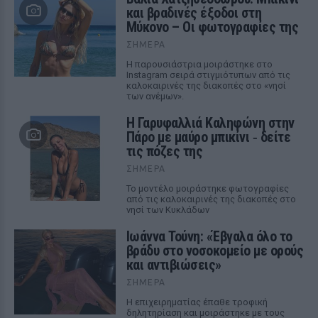
και βραδινές έξοδοι στη
Μύκονο – Οι φωτογραφίες της
ΣΉΜΕΡΑ
Η παρουσιάστρια μοιράστηκε στο
Instagram σειρά στιγμιότυπων από τις
καλοκαιρινές της διακοπές στο «νησί
των ανέμων».
Η Γαρυφαλλιά Καληφώνη στην
Πάρο με μαύρο μπικίνι ‑ δείτε
τις πόζες της
ΣΉΜΕΡΑ
Το μοντέλο μοιράστηκε φωτογραφίες
από τις καλοκαιρινές της διακοπές στο
νησί των Κυκλάδων
Ιωάννα Τούνη: «Έβγαλα όλο το
βράδυ στο νοσοκομείο με ορούς
και αντιβιώσεις»
ΣΉΜΕΡΑ
Η επιχειρηματίας έπαθε τροφική
δηλητηρίαση και μοιράστηκε με τους