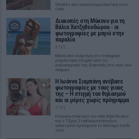
Οπαδός από κούνια κυριολεκτικά στον
ΟΦΗ
Διακοπές στη Μύκονο για τη
Βάλια Χατζηθεοδώρου ‑ οι
φωτογραφίες με μαγιό στην
παραλία
ΧΤΕΣ
Μέσα από ανάρτηση στο Instagram
μοιράστηκε στιγμές από τις
καλοκαιρινές της διακοπές στο νησί των
ανέμων
H Ιωάννα Σιαμπάνη ανέβασε
φωτογραφίες με τους γιους
της – Η στιγμή του θηλασμού
και οι μέρες χωρίς πρόγραμμα
ΧΤΕΣ
Η πρώην παίκτρια του «My Style Rocks»
και ο Τζίμης Σταθοκωστόπουλος
απέκτησαν πρόσφατα το δεύτερο παιδί
τους