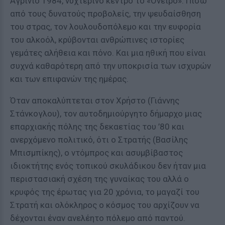
Αγρίνιο 1984, νυχτερινό κέντρο το «Όνειρο». Πίσω
από τους δυνατούς προβολείς, την ψευδαίσθηση
του στρας, τον λουλουδοπόλεμο και την ευφορία
του αλκοόλ, κρύβονται ανθρώπινες ιστορίες
γεμάτες αλήθεια και πόνο. Και μια ηθική που είναι
συχνά καθαρότερη από την υποκρισία των ισχυρών
και των επιφανών της ημέρας.
Όταν αποκαλύπτεται στον Χρήστο (Γιάννης
Στάνκογλου), τον αυτοδημιούργητο δήμαρχο μιας
επαρχιακής πόλης της δεκαετίας του ’80 και
ανερχόμενο πολιτικό, ότι ο Στρατής (Βασίλης
Μπισμπίκης), ο ντόμπρος και ασυμβίβαστος
ιδιοκτήτης ενός τοπικού σκυλάδικου δεν ήταν μια
περιστασιακή σχέση της γυναίκας του αλλά ο
κρυφός της έρωτας για 20 χρόνια, το μαγαζί του
Στρατή και ολόκληρος ο κόσμος του αρχίζουν να
δέχονται έναν ανελέητο πόλεμο από παντού.