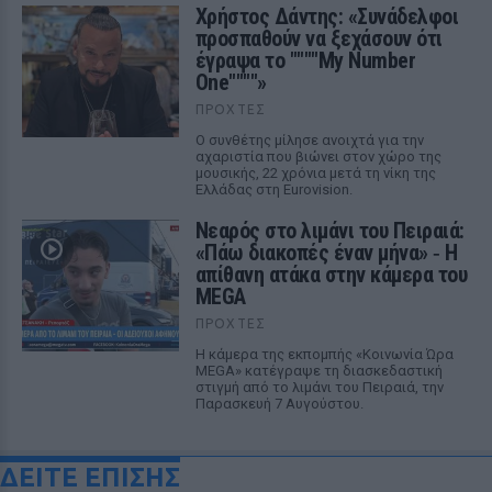
Χρήστος Δάντης: «Συνάδελφοι
προσπαθούν να ξεχάσουν ότι
έγραψα το """"My Number
One""""»
ΠΡΟΧΤΈΣ
Ο συνθέτης μίλησε ανοιχτά για την
αχαριστία που βιώνει στον χώρο της
μουσικής, 22 χρόνια μετά τη νίκη της
Ελλάδας στη Eurovision.
Νεαρός στο λιμάνι του Πειραιά:
«Πάω διακοπές έναν μήνα» ‑ Η
απίθανη ατάκα στην κάμερα του
MEGA
ΠΡΟΧΤΈΣ
Η κάμερα της εκπομπής «Κοινωνία Ώρα
MEGA» κατέγραψε τη διασκεδαστική
στιγμή από το λιμάνι του Πειραιά, την
Παρασκευή 7 Αυγούστου.
ΔΕΙΤΕ ΕΠΙΣΗΣ