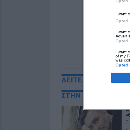
Opted 
I want t
Opted 
I want 
Advertis
Opted 
I want t
of my P
was col
Opted 
ΔΕΙΤΕ ΕΠΙΣΗΣ
ΣΤΗΝ ΙΔΙΑ ΚΑΤΗΓΟ
Α
«
Σ
Ο 