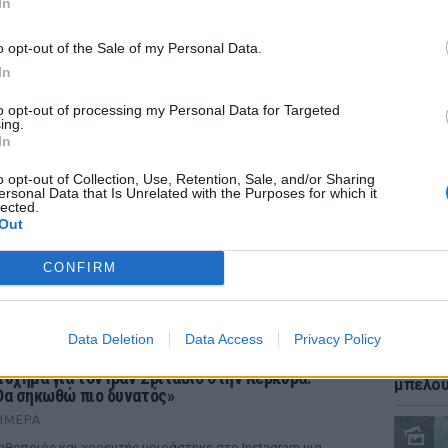
In
o opt-out of the Sale of my Personal Data.
In
to opt-out of processing my Personal Data for Targeted
ΕΙΔΗΣΕΙ
ing.
Καύσιμ
In
2 ευρώ
αργού 
o opt-out of Collection, Use, Retention, Sale, and/or Sharing
ersonal Data that Is Unrelated with the Purposes for which it
lected.
Out
CONFIRM
ΡΙΑ
Data Deletion
Data Access
Privacy Policy
ΕΙΔΗΣΕΙ
Ιστορι
τύχημα για τον Ιβάν Σβιτάιλο στην Κέρκυρα:
μπελού
Θα σηκωθώ πιο δυνατός»
ΉΜΕΡΑ
ηθοποιός και χορευτής μοιράστηκε στο Instagram μια