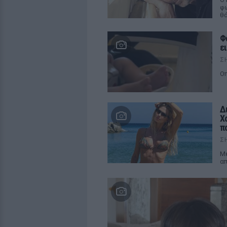
φω
θ
Φ
ε
Σ
Οπ
Δ
Χ
π
Σ
Μέ
απ