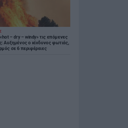
Σ
«hot – dry – windy» τις επόμενες
ς: Αυξημένος ο κίνδυνος φωτιάς,
ρμός σε 6 περιφέρειες