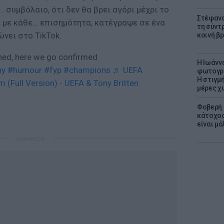
 συμβόλαιο, ότι δεν θα βρει αγόρι μέχρι το
Στέφανο
ε με κάθε… επισημότητα, κατέγραψε σε ένα
τη σύντ
νει στο TikTok.
κοινή β
ned, here we go confirmed
H Ιωάνν
ny
#humour
#fyp
#champions
♬ UEFA
φωτογρα
Η στιγμή
(Full Version) - UEFA & Tony Britten
μέρες χ
Φοβερή 
κάτοχος
είναι μό
ΔΙΑΦΗΜΙΣΗ