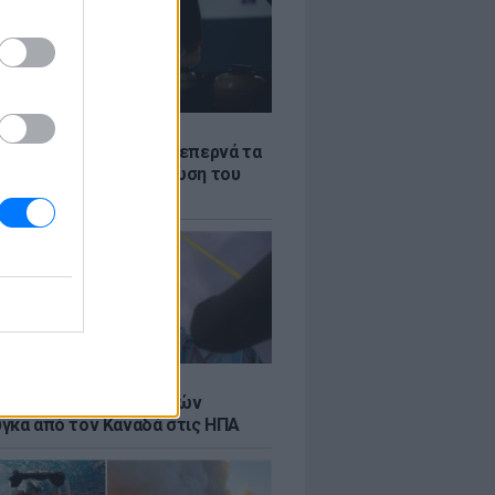
Σ
α «φωτιά»: Η βενζίνη ξεπερνά τα
 το λίτρο παρά την πτώση του
πετρελαίου διεθνώς
Σ
κή μεταφορά 30 φαλαινών
γκα από τον Καναδά στις ΗΠΑ