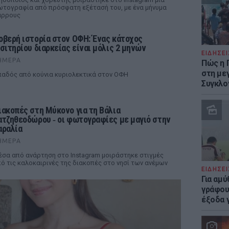
τογραφία από πρόσφατη εξέτασή του, με ένα μήνυμα
άρρους
οβερή ιστορία στον ΟΦΗ: Ένας κάτοχος
ισιτηρίου διαρκείας είναι μόλις 2 μηνών
ΕΙΔΗΣΕΙ
ΉΜΕΡΑ
Πώς η 
στη με
αδός από κούνια κυριολεκτικά στον ΟΦΗ
Συγκλο
ιακοπές στη Μύκονο για τη Βάλια
ατζηθεοδώρου ‑ οι φωτογραφίες με μαγιό στην
αραλία
ΉΜΕΡΑ
σα από ανάρτηση στο Instagram μοιράστηκε στιγμές
ό τις καλοκαιρινές της διακοπές στο νησί των ανέμων
ΕΙΔΗΣΕΙ
Για αμ
γράφου
έξοδα γ