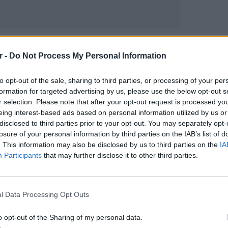
gr στο
Google News
και μάθετε πρώτοι
τα
r -
Do Not Process My Personal Information
; Τα νέα της ημέρας και ότι σου κάνει κλικ!
to opt-out of the sale, sharing to third parties, or processing of your per
formation for targeted advertising by us, please use the below opt-out s
r και στο Instagram
r selection. Please note that after your opt-out request is processed y
eing interest-based ads based on personal information utilized by us or
ΔΙΑΦΗΜΙΣΗ
disclosed to third parties prior to your opt-out. You may separately opt-
losure of your personal information by third parties on the IAB’s list of
. This information may also be disclosed by us to third parties on the
IA
Participants
that may further disclose it to other third parties.
ΕΙΔΗΣΕΙ
Ουκραν
οδηγείτ
l Data Processing Opt Outs
είναι τ
o opt-out of the Sharing of my personal data.