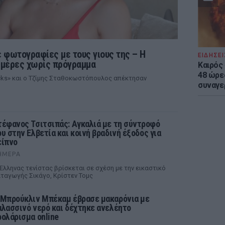
 φωτογραφίες με τους γιους της – Η
ΕΙΔΗΣΕΙ
ι μέρες χωρίς πρόγραμμα
Καιρός 
48 ώρε
ocks» και ο Τζίμης Σταθοκωστόπουλος απέκτησαν
συναγε
τέφανος Τσιτσιπάς: Αγκαλιά με τη σύντροφό
ου στην Ελβετία και κοινή βραδινή έξοδος για
είπνο
ΉΜΕΡΑ
Έλληνας τενίστας βρίσκεται σε σχέση με την εικαστικό
ταγωγής Σικάγο, Κρίστεν Τομς
 Μπρούκλιν Μπέκαμ έβρασε μακαρόνια με
αλασσινό νερό και δέχτηκε ανελέητο
ρολάρισμα online