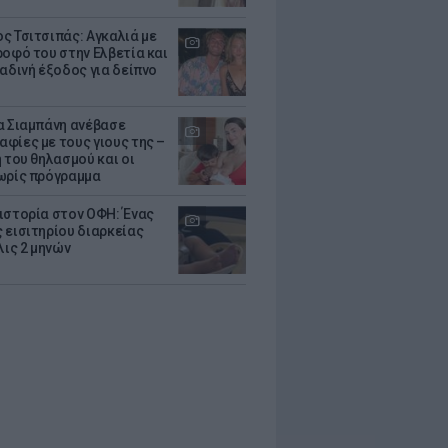
ς Τσιτσιπάς: Αγκαλιά με
ροφό του στην Ελβετία και
ραδινή έξοδος για δείπνο
α Σιαμπάνη ανέβασε
φίες με τους γιους της –
 του θηλασμού και οι
ωρίς πρόγραμμα
ιστορία στον ΟΦΗ: Ένας
 εισιτηρίου διαρκείας
λις 2 μηνών