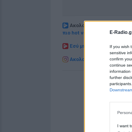
Ακολουθήστε το E-Radio.
E-Radio.g
πιο hot νέα
.
Εσύ μπήκες στο E-Daily.gr
If you wish 
sensitive in
Ακολουθήστε το E-Radio.g
confirm you
continue se
information 
further disc
participants
Downstream 
Persona
I want t