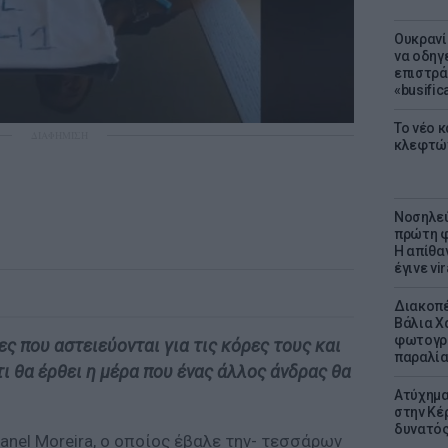
Ουκρανί
να οδηγε
επιστράτ
«busific
Το νέο 
ΔΙΑΦΗΜΙΣΗ
κλεφτώ
Νοσηλεύ
πρώτη φ
Η απίθα
έγινε vir
Διακοπέ
Βάλια Χ
φωτογρα
ς που αστειεύονται για τις κόρες τους και
παραλί
ι θα έρθει η μέρα που ένας άλλος άνδρας θα
Ατύχημα 
στην Κέ
δυνατό
Manel Moreira, ο οποίος έβαλε την- τεσσάρων