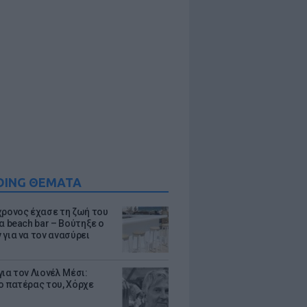
DING ΘΕΜΑΤΑ
χρονος έχασε τη ζωή του
α beach bar – Βούτηξε ο
 για να τον ανασύρει
ια τον Λιονέλ Μέσι:
ο πατέρας του, Χόρχε