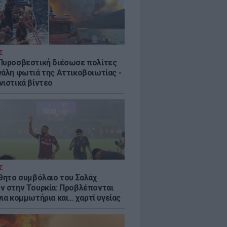
Σ
Πυροσβεστική διέσωσε πολίτες
γάλη φωτιά της Αττικοβοιωτίας -
νιστικά βίντεο
Σ
ύθητο συμβόλαιο του Σαλάχ
ν στην Τουρκία: Προβλέπονται
ια κομμωτήρια και... χαρτί υγείας