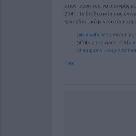
ετών- κόρη του, να υπογράψει…
2041. Τη διαδικασία που έγιν
ξεκαρδιστικό βίντεο που σαρώ
@manelhenr
Contract sig
@fabrizioromano ✅
#fun
Champions League Anthem 
[ΠΗΓΗ]