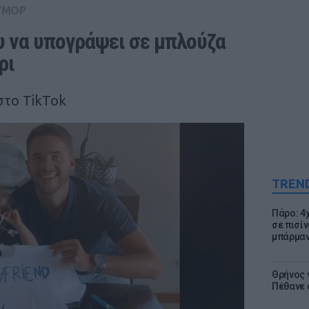
ΥΜΟΡ
 να υπογράψει σε μπλούζα 
ρι
 στο TikTok
TREN
Πάρο: 4
σε πισίν
μπάρμαν
Θρήνος γ
Πέθανε 