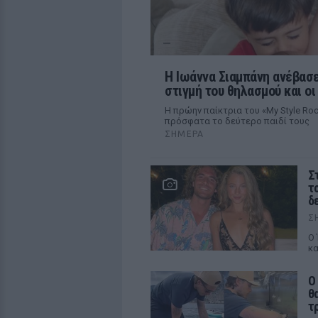
H Ιωάννα Σιαμπάνη ανέβασε
στιγμή του θηλασμού και ο
Η πρώην παίκτρια του «My Style R
πρόσφατα το δεύτερο παιδί τους
ΣΉΜΕΡΑ
Σ
τ
δ
Σ
Ο 
κα
Ο
θ
τ