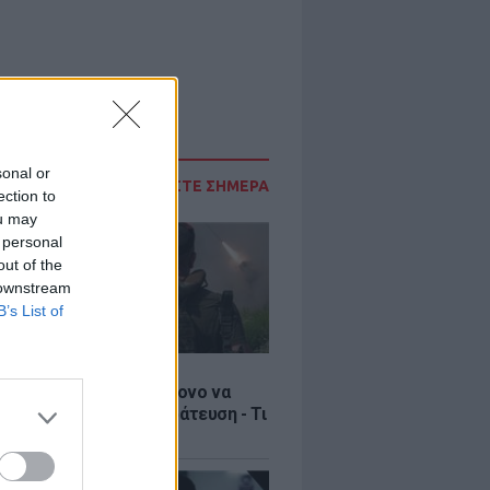
sonal or
ΔΙΑΒΑΣΤΕ ΣΗΜΕΡΑ
ection to
ou may
 personal
out of the
 downstream
B’s List of
Σ
ία: Βίντεο σοκ με 19χρονο να
αι με τη βία για επιστράτευση - Τι
ο «busification»