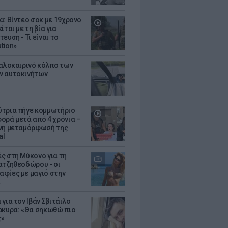
α: Βίντεο σοκ με 19χρονο
ίται με τη βία για
ευση - Τι είναι το
ation»
καλοκαιρινό κόλπο των
ν αυτοκινήτων
τρια πήγε κομμωτήριο
ορά μετά από 4 χρόνια –
νη μεταμόρφωσή της
al
ς στη Μύκονο για τη
ατζηθεοδώρου - οι
φίες με μαγιό στην
α
για τον Ιβάν Σβιτάιλο
ρκυρα: «Θα σηκωθώ πιο
ς»