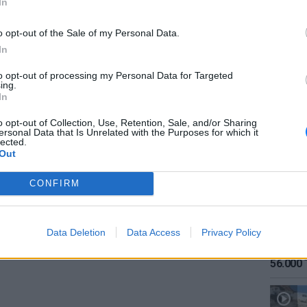
In
.). Οι δράσεις μας στην κοινότητα θα
ωφελούμενούς μας
να γνωρίσουν εμπειρίες
o opt-out of the Sale of my Personal Data.
αν τη δυνατότητα
, να ψυχαγωγηθούν, να
In
υς δεξιότητες, να γνωρίσουν διαφορετικά
to opt-out of processing my Personal Data for Targeted
και να ενταχθούν ομαλότερα στην κοινότητα.
ing.
ΕΙΔΗΣΕΙ
In
ό στην κοινωνική ζωή της πόλης μας
θα
Καιρός:
εξάλειψη του στίγματος του αυτισμού.
σήμερα
o opt-out of Collection, Use, Retention, Sale, and/or Sharing
ersonal Data that Is Unrelated with the Purposes for which it
lected.
τής θα στηρίξει αποφασιστικά το έργο μας
Out
ρόγραμμα περίπου
90 ωφελούμενων, κατά
CONFIRM
ΔΙΑΦΗΜΙΣΗ
Data Deletion
Data Access
Privacy Policy
ΕΙΔΗΣΕΙ
Αύγουσ
56.000 