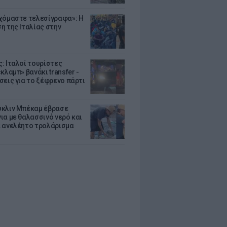
χόμαστε τελεσίγραφα»: Η
η της Ιταλίας στην
: Ιταλοί τουρίστες
κλαμπ» βανάκι transfer -
σεις για το ξέφρενο πάρτι
κλιν Μπέκαμ έβρασε
ια με θαλασσινό νερό και
 ανελέητο τρολάρισμα