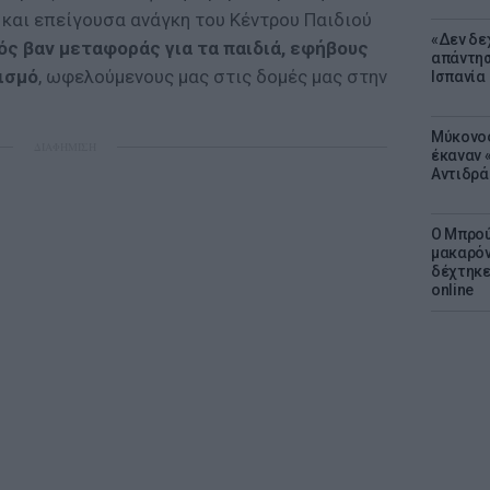
 και επείγουσα ανάγκη του Κέντρου Παιδιού
«Δεν δε
ός βαν μεταφοράς για τα παιδιά, εφήβους
απάντησ
τισμό
, ωφελούμενους μας στις δομές μας στην
Ισπανία
Μύκονος
ΔΙΑΦΗΜΙΣΗ
έκαναν «
Αντιδρά
Ο Μπρού
μακαρόν
δέχτηκε
online