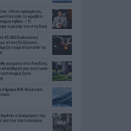
να: «Ήταν πρησμένος,
ωνόταν από το κρεβάτι
 παραιτηθεί» – Τι
ψε ο μασέρ του στη δίκη
ό 45.000 διελεύσεις
ως στους Ευζώνους:
άφιξη τουριστών από τα
α
θη για φόνο στο Λονδίνο,
 ελεύθερος και σκότωσε
Η αστυνομία ζητά
μη
 σήμερα 8/8: Κάνε κάτι
ετικό
Επιμένει ο δικηγόρος της
ς για την ταυτοποίηση