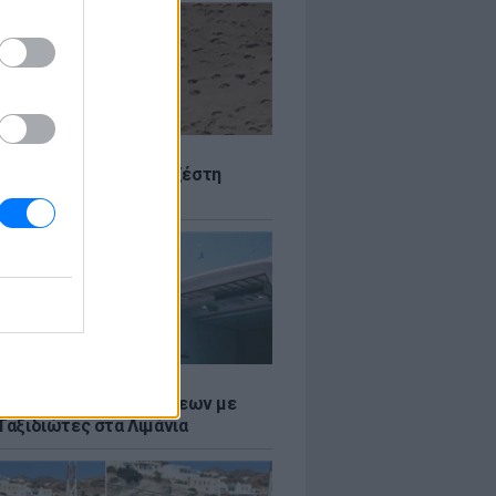
Σ
 Πού θα «χτυπήσει» η ζέστη
Σ
τος: Ρεκόρ Αναχωρήσεων με
Ταξιδιώτες στα Λιμάνια