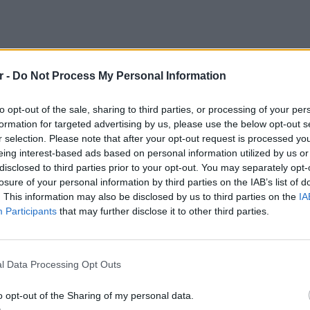
r -
Do Not Process My Personal Information
to opt-out of the sale, sharing to third parties, or processing of your per
οινωνία με τους γονείς,
αφουγκραζόμαστε
formation for targeted advertising by us, please use the below opt-out s
ιση της ασφαλούς μετακίνησης των
r selection. Please note that after your opt-out request is processed y
βρίσκονται στο Περιστέρι και πολλές
eing interest-based ads based on personal information utilized by us or
ινές περιοχές. Επιπλέον, οι γονείς, των
disclosed to third parties prior to your opt-out. You may separately opt-
losure of your personal information by third parties on the IAB’s list of
ύμενών μας, κουρασμένοι και πλέον πιο
. This information may also be disclosed by us to third parties on the
IA
σκολεύονται με τα μέσα μαζικής μεταφοράς
Participants
that may further disclose it to other third parties.
 κάποια άλλη επιλογή με αποτέλεσμα να
LIFESTY
ειών.
22 χρό
Παπαμι
l Data Processing Opt Outs
όσο στη μεταφορά τους από και προς την
για το
οίηση προγραμμάτων στην κοινότητα
ελληνι
o opt-out of the Sharing of my personal data.
υσεία, λειτουργία ομάδας φωτογραφίας,