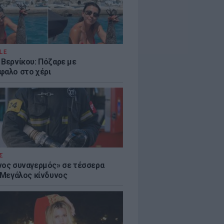
LE
 Βερνίκου: Πόζαρε με
φαλο στο χέρι
Σ
νος συναγερμός» σε τέσσερα
- Μεγάλος κίνδυνος