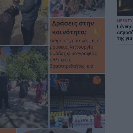
LIFESTY
Γέννησ
απροσδ
της για