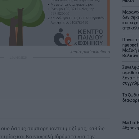
MEGA
Μαραντό
δεν σηκ
και είχε
αποκάλυ
Πάνω απ
ημερησί
Μαζική 
kentropaidioukefivou
Βαλκάνι
ΔΙΑΦΗΜΙΣΗ
Συνελήφ
αφέθηκε
ξανά – 
συγγνώ
Τα ζώδια
διαφορ
Marfin: 
46χρονη
ους όσους συμπορεύονται μαζί μας, καθώς
αιρίες και Κοινωφελή Ιδρύματα για την