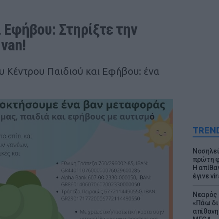
 Εφήβου: Στηρίξτε την 
 van!
υ Κέντρου Παιδιού και Εφήβου: ένα
TREN
Νοσηλεύ
πρώτη φ
Η απίθα
έγινε vir
Νεαρός 
«Πάω δι
απίθανη