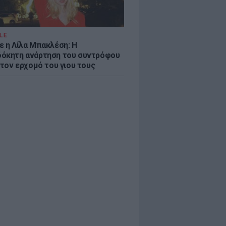
LE
ε η Λίλα Μπακλέση: Η
όκητη ανάρτηση του συντρόφου
 τον ερχομό του γιου τους