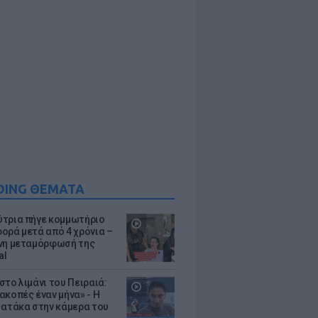
DING ΘΕΜΑΤΑ
τρια πήγε κομμωτήριο
ορά μετά από 4 χρόνια –
νη μεταμόρφωσή της
al
στο λιμάνι του Πειραιά:
ακοπές έναν μήνα» - Η
 ατάκα στην κάμερα του