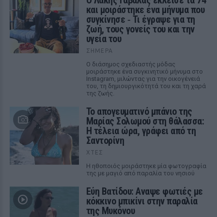
Ο Λάκης Γαβαλάς έκλεισε τα 74
και μοιράστηκε ένα μήνυμα που
συγκίνησε ‑ Τι έγραψε για τη
ζωή, τους γονείς του και την
υγεία του
ΣΉΜΕΡΑ
Ο διάσημος σχεδιαστής μόδας
μοιράστηκε ένα συγκινητικό μήνυμα στο
Instagram, μιλώντας για την οικογένειά
του, τη δημιουργικότητά του και τη χαρά
της ζωής.
Το απογευματινό μπάνιο της
Μαρίας Σολωμού στη θάλασσα:
Η τέλεια ώρα, γράφει από τη
Σαντορίνη
ΧΤΕΣ
Η ηθοποιός μοιράστηκε μία φωτογραφία
της με μαγιό από παραλία του νησιού
Εύη Βατίδου: Αναψε φωτιές με
κόκκινο μπικίνι στην παραλία
της Μυκόνου