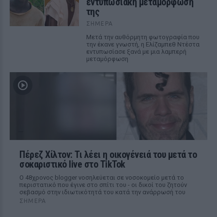
εντυπωσιακή μεταμόρφωσή
της
ΣΉΜΕΡΑ
Μετά την αυθόρμητη φωτογραφία που
την έκανε γνωστή, η Ελίζαμπεθ Ντέστα
εντυπωσίασε ξανά με μια λαμπερή
μεταμόρφωση
Πέρεζ Χίλτον: Τι λέει η οικογένειά του μετά το
σοκαριστικό live στο TikTok
Ο 48χρονος blogger νοσηλεύεται σε νοσοκομείο μετά το
περιστατικό που έγινε στο σπίτι του - οι δικοί του ζητούν
σεβασμό στην ιδιωτικότητά του κατά την ανάρρωσή του
ΣΉΜΕΡΑ