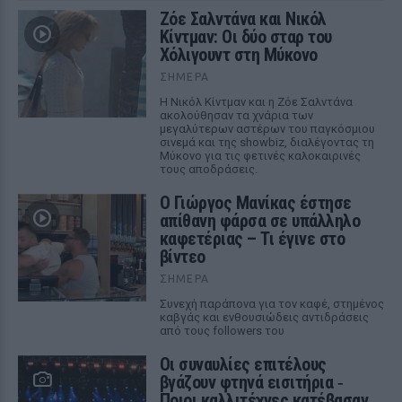
Ζόε Σαλντάνα και Νικόλ
Κίντμαν: Οι δύο σταρ του
Χόλιγουντ στη Μύκονο
ΣΉΜΕΡΑ
Η Νικόλ Κίντμαν και η Ζόε Σαλντάνα
ακολούθησαν τα χνάρια των
μεγαλύτερων αστέρων του παγκόσμιου
σινεμά και της showbiz, διαλέγοντας τη
Μύκονο για τις φετινές καλοκαιρινές
τους αποδράσεις.
Ο Γιώργος Μανίκας έστησε
απίθανη φάρσα σε υπάλληλο
καφετέριας – Τι έγινε στο
βίντεο
ΣΉΜΕΡΑ
Συνεχή παράπονα για τον καφέ, στημένος
καβγάς και ενθουσιώδεις αντιδράσεις
από τους followers του
Οι συναυλίες επιτέλους
βγάζουν φτηνά εισιτήρια ‑
Ποιοι καλλιτέχνες κατέβασαν