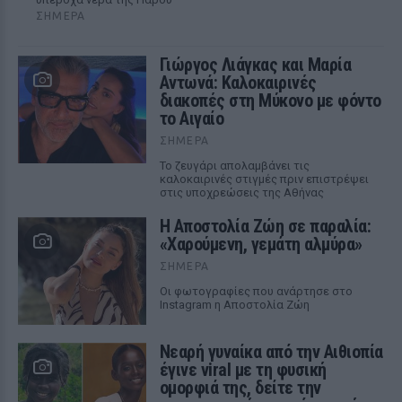
ΣΉΜΕΡΑ
Γιώργος Λιάγκας και Μαρία
Αντωνά: Καλοκαιρινές
διακοπές στη Μύκονο με φόντο
το Αιγαίο
ΣΉΜΕΡΑ
Το ζευγάρι απολαμβάνει τις
καλοκαιρινές στιγμές πριν επιστρέψει
στις υποχρεώσεις της Αθήνας
Η Αποστολία Ζώη σε παραλία:
«Χαρούμενη, γεμάτη αλμύρα»
ΣΉΜΕΡΑ
Οι φωτογραφίες που ανάρτησε στο
Instagram η Αποστολία Ζώη
Νεαρή γυναίκα από την Αιθιοπία
έγινε viral με τη φυσική
ομορφιά της, δείτε την