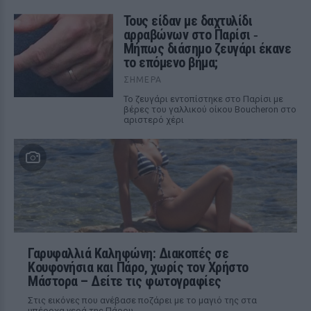
Τους είδαν με δαχτυλίδι
αρραβώνων στο Παρίσι ‑
Μήπως διάσημο ζευγάρι έκανε
το επόμενο βήμα;
ΣΉΜΕΡΑ
Το ζευγάρι εντοπίστηκε στο Παρίσι με
βέρες του γαλλικού οίκου Boucheron στο
αριστερό χέρι
Γαρυφαλλιά Καληφώνη: Διακοπές σε
Κουφονήσια και Πάρο, χωρίς τον Χρήστο
Μάστορα – Δείτε τις φωτογραφίες
Στις εικόνες που ανέβασε ποζάρει με το μαγιό της στα
υπέροχα νερά της Πάρου