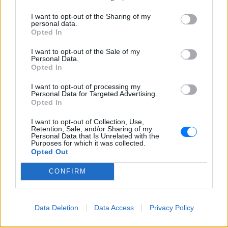
ΔΕΙΤΕ ΕΠΙΣΗΣ
I want to opt-out of the Sharing of my
personal data.
ΣΤΗΝ ΙΔΙΑ ΚΑΤΗΓΟΡΙΑ
Opted In
I want to opt-out of the Sale of my
O Γιώργος Παράσχος ξανά στο
Personal Data.
νοσοκομείο για θεραπεία κατά
Opted In
του καρκίνου
I want to opt-out of processing my
ΣΉΜΕΡΑ
Personal Data for Targeted Advertising.
Opted In
«Πάμε για νέα θεραπεία», έγραψε στα
social media και χάρισε ένα μεγάλο
χαμόγελο στους followers του
I want to opt-out of Collection, Use,
Retention, Sale, and/or Sharing of my
Βλαδίμηρος Κυριακίδης: «Ο
Personal Data that Is Unrelated with the
Purposes for which it was collected.
Θεός είναι δημιούργημα του
Opted Out
ανθρώπου ‑ δεν πιστεύω σε
αυτόν»
CONFIRM
ΣΉΜΕΡΑ
Μιλώντας στο vidcast του Θανάση Λάλα,
ο γνωστός ηθοποιός Βλαδίμηρος
Data Deletion
Data Access
Privacy Policy
Κυριακίδης εξήγησε γιατί δεν πιστεύει
στον Θεό και τι τον γοητεύει στη
φιλοσοφία γύρω από την ύπαρξή του.