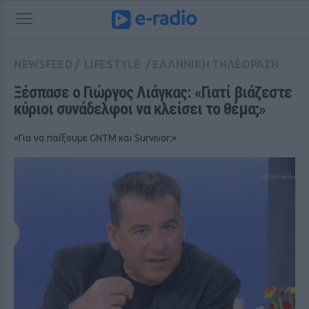
NEWSFEED
/
LIFESTYLE
/
ΕΛΛΗΝΙΚΗ ΤΗΛΕΟΡΑΣΗ
Ξέσπασε ο Γιώργος Λιάγκας: «Γιατί βιάζεστε 
κύριοι συνάδελφοι να κλείσει το θέμα;»
«Για να παίξουμε GNTM και Survivor;»