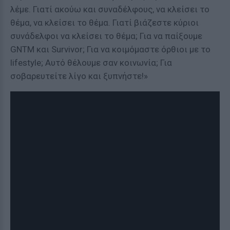
λέμε. Γιατί ακούω και συναδέλφους, να κλείσει το
θέμα, να κλείσει το θέμα. Γιατί βιάζεστε κύριοι
συνάδελφοι να κλείσει το θέμα; Για να παίξουμε
GNTM και Survivor; Για να κοιμόμαστε όρθιοι με το
lifestyle; Αυτό θέλουμε σαν κοινωνία; Για
σοβαρευτείτε λίγο και ξυπνήστε!»