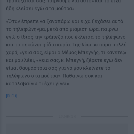
τράπεζα και σας παίρνουμε για αυτό» και το είχα
ήδη κλείσει εγώ στα μούτρα».
«Όταν έπρεπε να ξαναπάρω και είχα ξεχάσει αυτό
το τηλεφώνηγμα, μετά από μιάμιση ώρα, παίρνω
εγώ ο ίδιος την τράπεζα που έκλεισα το τηλέφωνο
και το σηκώνει η ίδια κυρία. Της λέω με πάρα πολλή
χαρά, «γεια σας, είμαι ο Μέμος Μπεγνής, τι κάνετε;»
και μου λέει, «γεια σας, κ. Μπεγνή, ξέρετε εγώ δεν
είμαι θαυμάστρια σας για να μου κλείνετε το
τηλέφωνο στα μούτρα». Παθαίνω σοκ και
καταλαβαίνω τι έχει γίνει».
[ΠΗΓΗ]
ΔΙΑΦΗΜΙΣΗ