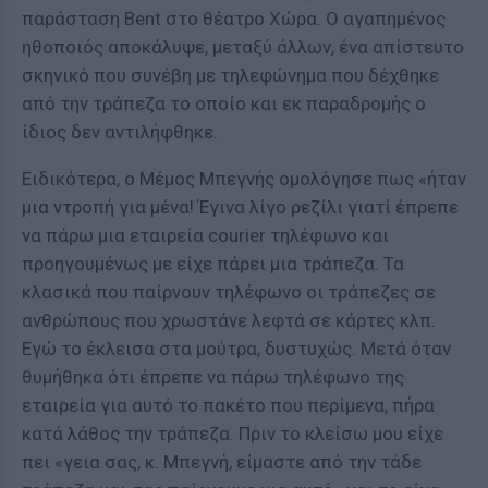
παράσταση Bent στο θέατρο Χώρα. Ο αγαπημένος
ηθοποιός αποκάλυψε, μεταξύ άλλων, ένα απίστευτο
σκηνικό που συνέβη με τηλεφώνημα που δέχθηκε
από την τράπεζα το οποίο και εκ παραδρομής ο
ίδιος δεν αντιλήφθηκε.
Ειδικότερα, ο Μέμος Μπεγνής ομολόγησε πως «ήταν
μια ντροπή για μένα! Έγινα λίγο ρεζίλι γιατί έπρεπε
να πάρω μια εταιρεία courier τηλέφωνο και
προηγουμένως με είχε πάρει μια τράπεζα. Τα
κλασικά που παίρνουν τηλέφωνο οι τράπεζες σε
ανθρώπους που χρωστάνε λεφτά σε κάρτες κλπ.
Εγώ το έκλεισα στα μούτρα, δυστυχώς. Μετά όταν
θυμήθηκα ότι έπρεπε να πάρω τηλέφωνο της
εταιρεία για αυτό το πακέτο που περίμενα, πήρα
κατά λάθος την τράπεζα. Πριν το κλείσω μου είχε
πει «γεια σας, κ. Μπεγνή, είμαστε από την τάδε