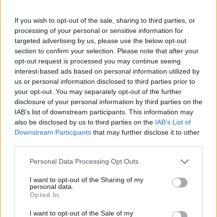
If you wish to opt-out of the sale, sharing to third parties, or
processing of your personal or sensitive information for
targeted advertising by us, please use the below opt-out
section to confirm your selection. Please note that after your
opt-out request is processed you may continue seeing
interest-based ads based on personal information utilized by
us or personal information disclosed to third parties prior to
ΔΕΙΤΕ ΕΠΙΣΗΣ
your opt-out. You may separately opt-out of the further
disclosure of your personal information by third parties on the
IAB’s list of downstream participants. This information may
ΣΤΗΝ ΙΔΙΑ ΚΑΤΗΓΟΡΙΑ
also be disclosed by us to third parties on the
IAB’s List of
Downstream Participants
that may further disclose it to other
Μαρίνα Βερνίκου: Πόζαρε με
third parties.
λαγοκέφαλο στο χέρι
Personal Data Processing Opt Outs
ΠΡΙΝ 10 ΏΡΕΣ
Η Μαρίνα Βερνίκου εξηγεί πώς να
I want to opt-out of the Sharing of my
αντιδρούμε όταν συναντάμε λαγοκέφαλο
personal data.
στη θάλασσα
Opted In
Γέννησε η Λίλα Μπακλέση: Η
I want to opt-out of the Sale of my