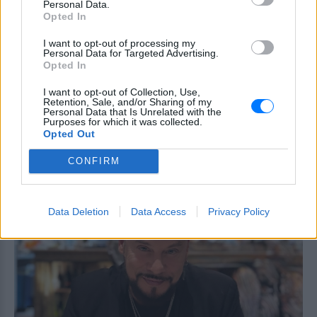
απροσδόκητη ανάρτηση του
Personal Data.
συντρόφου της για τον ερχομό
Opted In
του γιου τους
I want to opt-out of processing my
ΠΡΙΝ 10 ΏΡΕΣ
Personal Data for Targeted Advertising.
Opted In
Η γνωστή ηθοποιός Λίλα Μπακλέση έγινε
για πρώτη φορά μαμά, καλωσορίζοντας
στον κόσμο ένα υγιέστατο αγοράκι το
I want to opt-out of Collection, Use,
βράδυ της Παρασκευής 7 Αυγούστου.
Retention, Sale, and/or Sharing of my
Personal Data that Is Unrelated with the
Νοσηλεύτρια πήγε κομμωτήριο
Purposes for which it was collected.
Opted Out
πρώτη φορά μετά από 4 χρόνια
– Η απίθανη μεταμόρφωσή της
CONFIRM
έγινε viral
ΠΡΙΝ 10 ΏΡΕΣ
Ενώ φρόντιζε όλους τους άλλους...
Data Deletion
Data Access
Privacy Policy
κανείς δεν φρόντισε για εκείνη