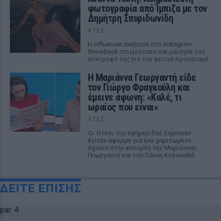
φωτογραφία από Ίμπιζα με τον
Δημήτρη Σπυριδωνίδη
ΧΤΕΣ
Η influencer ανέβασε στο Instagram
throwback στιγμιότυπο και ρώτησε τον
σύντροφό της για τον φετινό προορισμό
Η Μαριάννα Γεωργαντή είδε
τον Γιώργο Φραγκούλη και
έμεινε άφωνη: «Καλέ, τι
ωραίος που είναι»
ΧΤΕΣ
Οι τίτλοι της εφημερίδας Espresso
έγιναν αφορμή για ένα χαριτωμένο
σχόλιο στην εκπομπή της Μαριάννας
Γεωργαντή και του Γιάννη Κολοκυθά
ΔΕΙΤΕ ΕΠΙΣΗΣ
par: 4