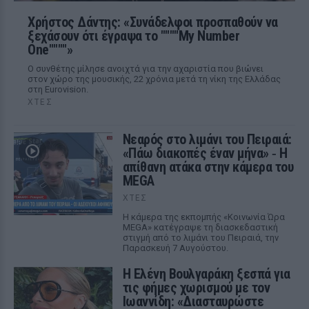
Χρήστος Δάντης: «Συνάδελφοι προσπαθούν να
ξεχάσουν ότι έγραψα το """"My Number
One""""»
Ο συνθέτης μίλησε ανοιχτά για την αχαριστία που βιώνει
στον χώρο της μουσικής, 22 χρόνια μετά τη νίκη της Ελλάδας
στη Eurovision.
ΧΤΕΣ
Νεαρός στο λιμάνι του Πειραιά:
«Πάω διακοπές έναν μήνα» ‑ Η
απίθανη ατάκα στην κάμερα του
MEGA
ΧΤΕΣ
Η κάμερα της εκπομπής «Κοινωνία Ώρα
MEGA» κατέγραψε τη διασκεδαστική
στιγμή από το λιμάνι του Πειραιά, την
Παρασκευή 7 Αυγούστου.
Η Ελένη Βουλγαράκη ξεσπά για
τις φήμες χωρισμού με τον
Ιωαννίδη: «Διασταυρώστε