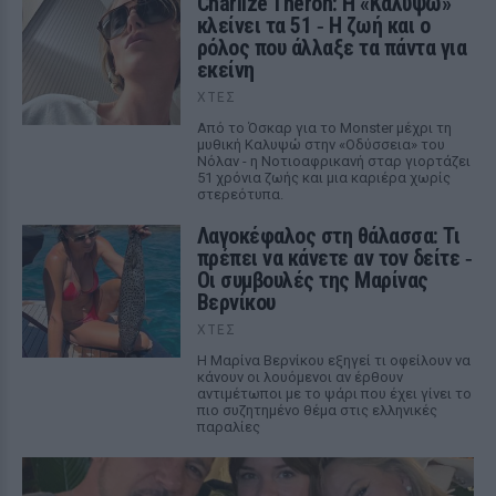
Charlize Theron: Η «Καλυψώ»
κλείνει τα 51 ‑ H ζωή και ο
ρόλος που άλλαξε τα πάντα για
εκείνη
ΧΤΕΣ
Από το Όσκαρ για το Monster μέχρι τη
μυθική Καλυψώ στην «Οδύσσεια» του
Νόλαν - η Νοτιοαφρικανή σταρ γιορτάζει
51 χρόνια ζωής και μια καριέρα χωρίς
στερεότυπα.
Λαγοκέφαλος στη θάλασσα: Τι
πρέπει να κάνετε αν τον δείτε ‑
Οι συμβουλές της Μαρίνας
Βερνίκου
ΧΤΕΣ
Η Μαρίνα Βερνίκου εξηγεί τι οφείλουν να
κάνουν οι λουόμενοι αν έρθουν
αντιμέτωποι με το ψάρι που έχει γίνει το
πιο συζητημένο θέμα στις ελληνικές
παραλίες