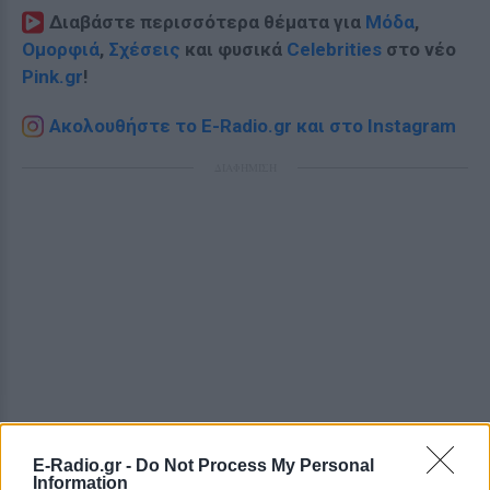
Διαβάστε περισσότερα θέματα για
Μόδα
,
Ομορφιά
,
Σχέσεις
και φυσικά
Celebrities
στο νέο
Pink.gr
!
Ακολουθήστε το E-Radio.gr και στο Instagram
ΔΙΑΦΗΜΙΣΗ
E-Radio.gr -
Do Not Process My Personal
Information