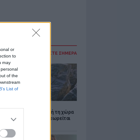
sonal or
ΔΙΑΒΑΣΤΕ ΣΗΜΕΡΑ
ection to
ou may
 personal
out of the
 downstream
B’s List of
Α
ξενη ελευθερία: Σε αυτή τη χώρα
ρώπης, το γuμνό δεν θεωρείται
ηση