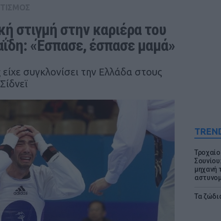
ΤΙΣΜΟΣ
κή στιγμή στην καριέρα του 
ΐδη: «Έσπασε, έσπασε μαμά»
 είχε συγκλονίσει την Ελλάδα στους
Σίδνεϊ
TREN
Τροχαίο
Σουνίου
μηχανή 
αστυνομ
Τα ζώδια