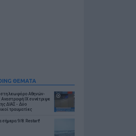
DING ΘΕΜΑΤΑ
 στη λεωφόρο Αθηνών-
: Αναστροφή ΙΧ συνέτριψε
της ΔΙΑΣ - Δύο
ικοί τραυματίες
 σήμερα 9/8: Restart!