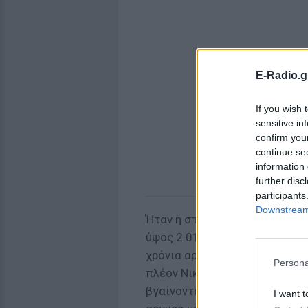
E-Radio.g
If you wish 
sensitive in
confirm you
continue se
information 
further disc
participants
Downstream 
Ήταν η στιγμή που συγκλονίσ
ύψος 2.01 μέτρα να λυγίζει. 
χρόνια αργότερα, στους Ολυμ
Persona
πλέον Νικολαΐδης κατέκτησε 
βγαίνοντας πιο δυνατός από α
I want t