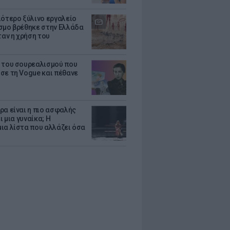
ιότερο ξύλινο εργαλείο
σμο βρέθηκε στην Ελλάδα
ταν η χρήση του
 του σουρεαλισμού που
σε τη Vogue και πέθανε
ρα είναι η πιο ασφαλής
ει μια γυναίκα; Η
ια λίστα που αλλάζει όσα