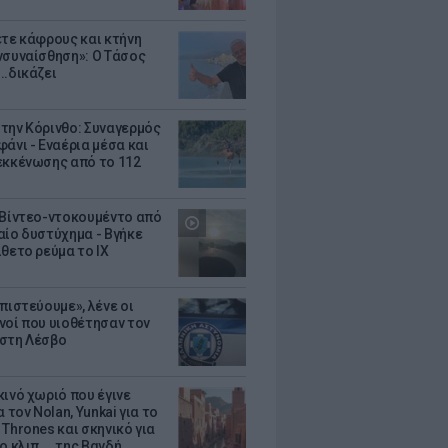
ετε κάφρους και κτήνη
νσυναίσθηση»: Ο Τάσος
..δικάζει
την Κόρινθο: Συναγερμός
άνι - Εναέρια μέσα και
εκκένωσης από το 112
 Βίντεο-ντοκουμέντο από
αίο δυστύχημα - Βγήκε
ίθετο ρεύμα το ΙΧ
πιστεύουμε», λένε οι
νοί που υιοθέτησαν τον
στη Λέσβο
κινό χωριό που έγινε
α τον Nolan, Yunkai για το
Thrones και σκηνικό για
ο κλιπ ... της Βανδή