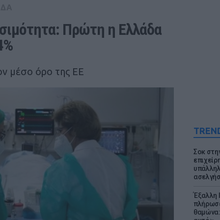
ΑΔΑ
ιμότητα: Πρώτη η Ελλάδα 
4%
ν μέσο όρο της ΕΕ
TREN
Σοκ στη
επιχείρ
υπάλληλ
ασελγήσ
Έξαλλη 
πλήρωσε
θαμώνα: