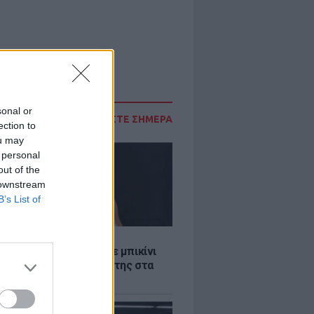
sonal or
ΔΙΑΒΑΣΤΕ ΣΗΜΕΡΑ
ection to
ou may
 personal
out of the
 downstream
B’s List of
LE
άνα Στεφανίδου φόρεσε μπικίνι
τυπωσίασε με το κορμί της στα
λανα νερά του Ιονίου