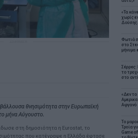
αυτό;»
«Τα κάν
χωρίς ε
Δούσης.
Φωτιά σ
ΔΙΑΦΗΜΙΣΗ
στο Στεφ
μήνυμα 
Σέρρες:
το τροχ
στο αντ
«Δεν το 
Αμερικα
Αφγανό 
ρβάλλουσα θνησιμότητα στην Ευρωπαϊκή
το μήνα Αύγουστο.
Το μαρο
Τροία γι
δωσε στη δημοσιότητα η Eurostat, το
Game of 
ιμότητας που κατέγραψε η Ελλάδα έφτασε
το βίντε