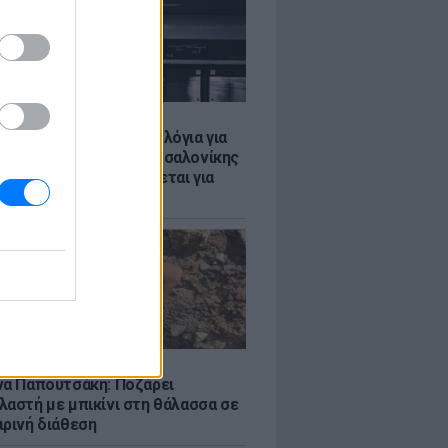
Σ
τα δοκιμαστικά δρομολόγια για
έκταση του Μετρό Θεσσαλονίκης
λαμαριά - Τι προβλέπεται για
ια
LE
να Παπουτσάκη: Ποζάρει
λαστή με μπικίνι στη θάλασσα σε
ιρινή διάθεση