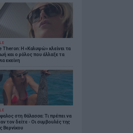
LE
e Theron: Η «Καλυψώ» κλείνει τα
ζωή και ο ρόλος που άλλαξε τα
ια εκείνη
LE
φαλος στη θάλασσα: Τι πρέπει να
αν τον δείτε - Οι συμβουλές της
ς Βερνίκου