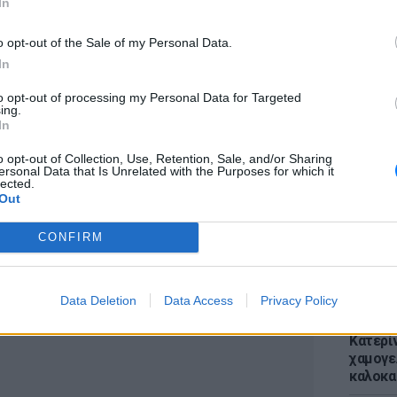
orded in 🇬🇷Greece (+24%).
In
o opt-out of the Sale of my Personal Data.
es were recorded in 🇭🇺Hungary (+2%),
In
ulgaria and 🇨🇿Czechia (both +5%).
to opt-out of processing my Personal Data for Targeted
ΕΙΔΗΣΕΙ
ing.
Απόψε 
In
την επ
Vao
pic.twitter.com/nQrKIiBrtE
προς Κα
o opt-out of Collection, Use, Retention, Sale, and/or Sharing
ersonal Data that Is Unrelated with the Purposes for which it
εισιτήρ
ostat)
October 14, 2022
lected.
Out
CONFIRM
ΔΙΑΦΗΜΙΣΗ
Data Deletion
Data Access
Privacy Policy
LIFESTY
Κατερί
χαμογε
καλοκα