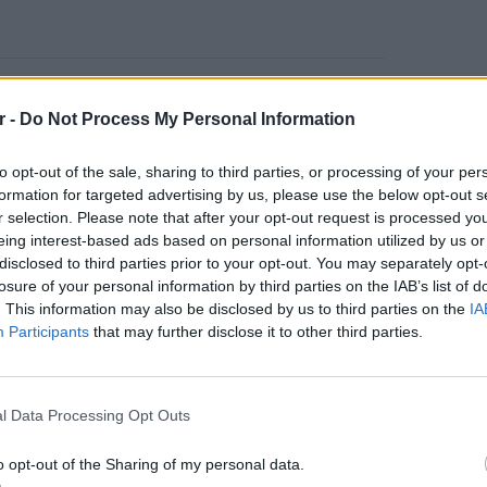
ηκαν επίσης η Γερμανία και η Ιρλανδία με
r -
Do Not Process My Personal Information
ρβάλλουσας θνησιμότητας για την ΕΕ
to opt-out of the sale, sharing to third parties, or processing of your per
formation for targeted advertising by us, please use the below opt-out s
ό δύο χρόνια είχε φτάσει, λόγω της
r selection. Please note that after your opt-out request is processed y
έμβριος του 2020).
eing interest-based ads based on personal information utilized by us or
disclosed to third parties prior to your opt-out. You may separately opt-
το χρόνο ο καθηγητής Γκίκας Μαγιορκίνης ο
losure of your personal information by third parties on the IAB’s list of
ησιμότητας "είναι χρήσιμος για τον έλεγχο
. This information may also be disclosed by us to third parties on the
IA
στημα υγείας και συνεπώς στο κατά πόσο η
Participants
that may further disclose it to other third parties.
γησε και σε αύξηση θανάτων από άλλες
LIFESTY
Η Τατι
και εν
l Data Processing Opt Outs
e EU was +12% in August 2022.
καταγά
o opt-out of the Sharing of my personal data.