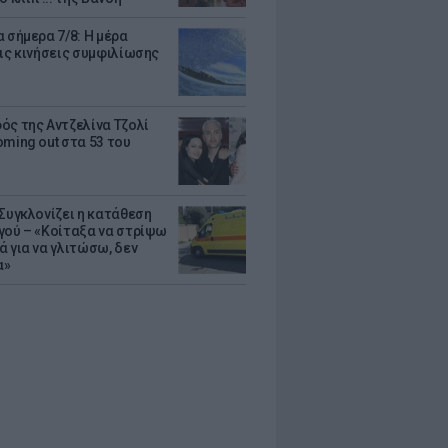
 σήμερα 7/8: Η μέρα
τις κινήσεις συμφιλίωσης
ός της Αντζελίνα Τζολί
oming out στα 53 του
 Συγκλονίζει η κατάθεση
γού – «Κοίταξα να στρίψω
ά για να γλιτώσω, δεν
α»