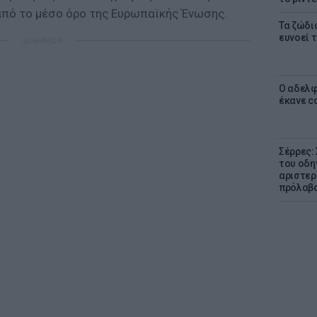
 από το μέσο όρο της Ευρωπαϊκής Ένωσης.
Τα ζώδια
ευνοεί 
ΔΙΑΦΗΜΙΣΗ
Ο αδελφ
έκανε c
Σέρρες:
του οδη
αριστερ
πρόλαβ