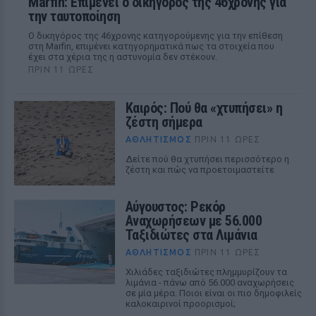
Marfin: Επιμένει ο δικηγόρος της 46χρονης για
την ταυτοποίηση
Ο δικηγόρος της 46χρονης κατηγορούμενης για την επίθεση
στη Marfin, επιμένει κατηγορηματικά πως τα στοιχεία που
έχει στα χέρια της η αστυνομία δεν στέκουν.
ΠΡΙΝ 11 ΏΡΕΣ
Καιρός: Πού θα «χτυπήσει» η
ζέστη σήμερα
ΑΘΛΗΤΙΣΜΌΣ
ΠΡΙΝ 11 ΏΡΕΣ
Δείτε πού θα χτυπήσει περισσότερο η
ζέστη και πώς να προετοιμαστείτε
Αύγουστος: Ρεκόρ
Αναχωρήσεων με 56.000
Ταξιδιώτες στα Λιμάνια
ΑΘΛΗΤΙΣΜΌΣ
ΠΡΙΝ 11 ΏΡΕΣ
Χιλιάδες ταξιδιώτες πλημμυρίζουν τα
λιμάνια - πάνω από 56.000 αναχωρήσεις
σε μία μέρα. Ποιοι είναι οι πιο δημοφιλείς
καλοκαιρινοί προορισμοί;