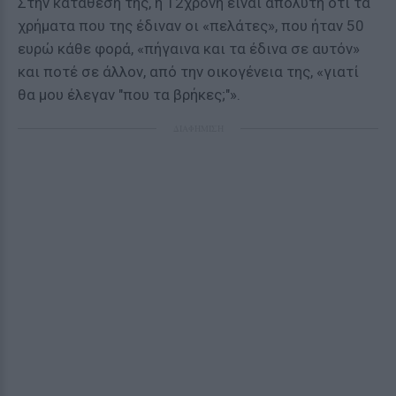
Στην κατάθεση της, η 12χρονη είναι απόλυτη ότι τα
χρήματα που της έδιναν οι «πελάτες», που ήταν 50
ευρώ κάθε φορά, «πήγαινα και τα έδινα σε αυτόν»
και ποτέ σε άλλον, από την οικογένεια της, «γιατί
θα μου έλεγαν "που τα βρήκες;"».
ΔΙΑΦΗΜΙΣΗ