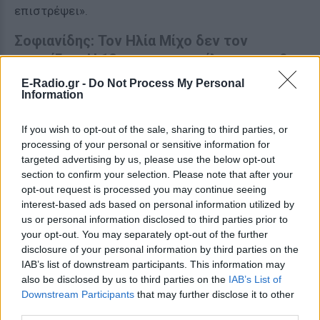
επιστρέψει».
Σοφιανίδης: Τον Ηλία Μίχο δεν τον
γνωρίζω - Η 12χρονη με απείλησε πως θα
πάει στην αστυνομία όταν της είπα πως
E-Radio.gr -
Do Not Process My Personal
δεν θέλω να ξαναμιλήσουμε
Information
«Όταν συναντηθήκαμε μου είπε να της δώσω 50 με
If you wish to opt-out of the sale, sharing to third parties, or
70 ευρώ και από εκείνη ότι θέλω. Πήγαμε σε ένα
processing of your personal or sensitive information for
targeted advertising by us, please use the below opt-out
ερημικό μέρος. Την άλλη μέρα με πήρε τηλέφωνο,
section to confirm your selection. Please note that after your
της είπα δεν θέλω να μιλήσουμε και αυτή με
opt-out request is processed you may continue seeing
απείλησε ότι θα πάει στην Αστυνομία γιατί είναι
interest-based ads based on personal information utilized by
ανήλικη και μπλόκαρα το τηλέφωνο της. Με κάλεσε
us or personal information disclosed to third parties prior to
your opt-out. You may separately opt-out of the further
από άλλο τηλέφωνο και βρεθήκαμε κι άλλες φορές.
disclosure of your personal information by third parties on the
Ερχόταν μόνη της στα ραντεβού, φαινόταν γύρω στα
IAB’s list of downstream participants. This information may
17. Τον Ηλία Μίχο δεν τον γνωρίζω, ούτε είδα να
also be disclosed by us to third parties on the
IAB’s List of
έρχεται με άλλο πρόσωπο» φέρεται να είπε ο
Downstream Participants
that may further disclose it to other
third parties.
Σοφιανίδης, σύμφωνα με πληροφορίες του