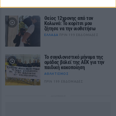
Θείος 12χρονης από τον
Κολωνό: Το κορίτσι μου
ζήτησε να την υιοθετήσω
ΕΛΛΆΔΑ
ΠΡΙΝ 199 ΕΒΔΟΜΆΔΕΣ
Το συγκλονιστικό μήνυμα της
ομάδας βόλεϊ της ΑΕΚ για την
παιδική κακοποίηση
ΑΘΛΗΤΙΣΜΌΣ
ΠΡΙΝ 199 ΕΒΔΟΜΆΔΕΣ
ΔΙΑΦΗΜΙΣΗ