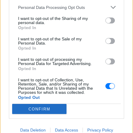
iefimerida.
Personal Data Processing Opt Outs
Να σημειωθεί πως τόσο ο 42χρονος όσο και ο
I want to opt-out of the Sharing of my
personal data.
Μίχος διόρισαν αρχικά τον ίδιο δικηγόρο ο οποίος
Opted In
είχε παραστεί στην λύση του γάμου του Μίχου με
I want to opt-out of the Sale of my
την σύζυγο του στις 4 Οκτωβρίου. Εν συνεχεία και
Personal Data.
οι δύο κατηγορούμενοι ανακάλεσαν την εντολή προς
Opted In
τον εν λόγω δικηγόρο και εμφανίστηκαν στην
I want to opt-out of processing my
ανακρίτρια χωρίς συνήγορο.
Personal Data for Targeted Advertising.
Opted In
[ΠΗΓΗ]
I want to opt-out of Collection, Use,
Retention, Sale, and/or Sharing of my
Personal Data that Is Unrelated with the
Purposes for which it was collected.
ΔΙΑΒΑΣΤΕ ΑΚΟΜΗ
Opted Out
Κολωνός: Τα στοιχεία που
CONFIRM
έδωσε η 12χρονη για τους
βιαστές
ΕΛΛΆΔΑ
ΠΡΙΝ 199 ΕΒΔΟΜΆΔΕΣ
Data Deletion
Data Access
Privacy Policy