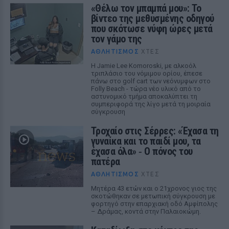
«Θέλω τον μπαμπά μου»: Το
βίντεο της μεθυσμένης οδηγού
που σκότωσε νύφη ώρες μετά
τον γάμο της
ΑΘΛΗΤΙΣΜΌΣ
ΧΤΕΣ
Η Jamie Lee Komoroski, με αλκοόλ
τριπλάσιο του νόμιμου ορίου, έπεσε
πάνω στο golf cart των νεόνυμφων στο
Folly Beach - τώρα νέο υλικό από το
αστυνομικό τμήμα αποκαλύπτει τη
συμπεριφορά της λίγο μετά τη μοιραία
σύγκρουση
Τροχαίο στις Σέρρες: «Έχασα τη
γυναίκα και το παιδί μου, τα
έχασα όλα» ‑ Ο πόνος του
πατέρα
ΑΘΛΗΤΙΣΜΌΣ
ΧΤΕΣ
Μητέρα 43 ετών και ο 21χρονος γιος της
σκοτώθηκαν σε μετωπική σύγκρουση με
φορτηγό στην επαρχιακή οδό Αμφίπολης
– Δράμας, κοντά στην Παλαιοκώμη.