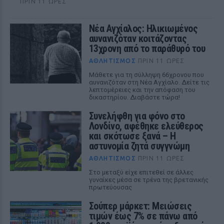
ΠΡΙΝ 11 ΏΡΕΣ
Νέα Αγχίαλος: Ηλικιωμένος
αυνανιζόταν κοιτάζοντας
13χρονη από το παράθυρό του
ΑΘΛΗΤΙΣΜΌΣ
ΠΡΙΝ 11 ΏΡΕΣ
Μάθετε για τη σύλληψη 66χρονου που
αυνανιζόταν στη Νέα Αγχίαλο. Δείτε τις
λεπτομέρειες και την απόφαση του
δικαστηρίου. Διαβάστε τώρα!
Συνελήφθη για φόνο στο
Λονδίνο, αφέθηκε ελεύθερος
και σκότωσε ξανά – Η
αστυνομία ζητά συγγνώμη
ΑΘΛΗΤΙΣΜΌΣ
ΠΡΙΝ 11 ΏΡΕΣ
Στο μεταξύ είχε επιτεθεί σε άλλες
γυναίκες μέσα σε τρένα της βρετανικής
πρωτεύουσας
Σούπερ μάρκετ: Μειώσεις
τιμών έως 7% σε πάνω από