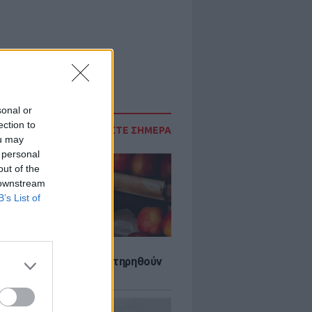
sonal or
ection to
ΔΙΑΒΑΣΤΕ ΣΗΜΕΡΑ
ou may
 personal
out of the
 downstream
B’s List of
τα που μπορουν να διατηρηθούν
ψυγείου το καλοκαίρι