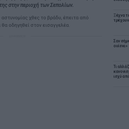
της στην περιοχή των Σεπολίων.
Ξέχνα τ
 αστυνομίας χθες το βράδυ, έπειτα από
τρέχουν
 θα οδηγηθεί στον εισαγγελέα.
ΔΙΑΦΗΜΙΣΗ
Σαν σήμ
ουίσκι»
Τι αλλά
κανονισ
ισχύ απ