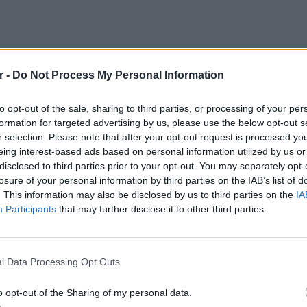
r -
Do Not Process My Personal Information
 άλλα δυο άτομα από τα 213 που
to opt-out of the sale, sharing to third parties, or processing of your per
formation for targeted advertising by us, please use the below opt-out s
ρμογές με τη 12χρονη. Τα δύο πρόσωπα
r selection. Please note that after your opt-out request is processed y
Υποδιεύθυνση Προστασίας Ανηλίκων της
eing interest-based ads based on personal information utilized by us or
τους καλοκαιρινούς μήνες συνομιλούσαν
disclosed to third parties prior to your opt-out. You may separately opt-
 με άτομο που πιθανότατα μοιάζει με το
losure of your personal information by third parties on the IAB’s list of
. This information may also be disclosed by us to third parties on the
IA
Participants
that may further disclose it to other third parties.
 τους τηλέφωνα και εξετάστηκαν ενόρκως,
ως εξακριβώθηκε από την έρευνα, τα
ΕΥ ΖΗΝ
6 φρού
άγματι αντιστοιχούν σε επαφές με τις
l Data Processing Opt Outs
εκτός 
σάκι.
o opt-out of the Sharing of my personal data.