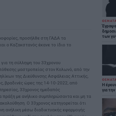
ΘΕΜΑΤ
Έγραψε 
δημοσι
των γυ
ηροφορίες, προσήλθε στη ΓΑΔΑ τα
αι ο Καζακστανός έκανε το ίδιο το
 για τη σύλληψη του 33χρονου
πόθεσης μαστροπείας στον Κολωνό, από την
ηλίκων της Διεύθυνσης Ασφάλειας Αττικής,
ΘΕΜΑΤ
ς, βραδινές ώρες της 14-10-2022, από
Η έρευ
πηρεσίας, 33χρονος ημεδαπός
για τη
α πράξη με ανήλικο συμπληρώσαντα και μη τα
εξακολούθηση. Ο 33χρονος κατηγορείται ότι
νη ανήλικη μέσω διαδικτυακής εφαρμογής