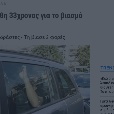
ΑΔΑ
η 33χρονος για το βιασμό 
δράστες - Τη βίασε 2 φορές
TREN
«Καλό τα
λευκό κ
υιοθετή
Το σπαρ
Γιατί δε
ερευνητ
συμβίωσ