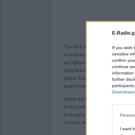
E-Radio.g
Την ίδια ώρα, ταυτοποιήθηκαν
If you wish 
sensitive in
συνομιλούσαν στις «ροζ» εφα
confirm you
μετέβησαν αυτοβούλως στην 
continue se
ασφάλειας και ανέφεραν ότι 
information 
μέσω διαδικτυακής εφαρμογής
further disc
κοριτσάκι.
participants
Downstream 
Αφού κατασχέθηκαν τα κινητά
στη συνέχεια αποχώρησαν. Όπ
στοιχεία των δύο Ελλήνων πρ
Persona
οποίες συνομιλούσε το κοριτ
I want t