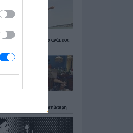
 αποφύγεις το σύγκαμα ανάμεσα
μηρούς
LTURE
δία που σατίρισε τον
υτισμό και παραμένει επίκαιρη