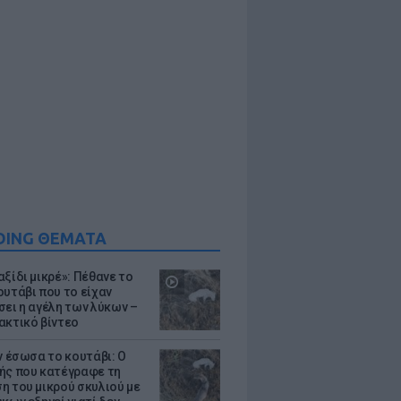
DING ΘΕΜΑΤΑ
ξίδι μικρέ»: Πέθανε το
ουτάβι που το είχαν
σει η αγέλη των λύκων –
ακτικό βίντεο
ν έσωσα το κουτάβι: Ο
ής που κατέγραφε τη
η του μικρού σκυλιού με