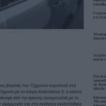
αγέλη λύ
επενέβη
5 ταινίε
στις δι
ΔΙΑΦΗΜΙΣΗ
10 αποφ
Αύγουσ
Τα ζώδια
ευνοεί 
Πού εξα
τραγουδ
εκ. δίσ
υς βιαστές του 12χρονου κοριτσιού στα
άλλαξε 
33χρονο με το όνομα Αναστάσιος Λ. ο οποίος
έκυψε από την έρευνα, συνομιλούσε με το
Καλοκαι
70% από
ς εφαρμογής και στη συνέχεια συναντήθηκε
ένδυσης