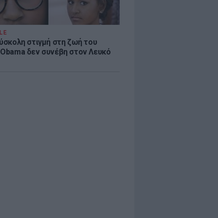
LE
δύσκολη στιγμή στη ζωή του
 Obama δεν συνέβη στον Λευκό