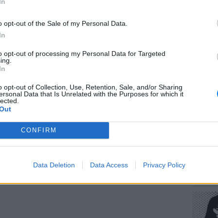
In
ας ονομάζεται Γιώργος είναι 35 ετών και
o opt-out of the Sale of my Personal Data.
τάν και ο δεύτερος ονομάζεται Παναγιώτης,
In
αι από την Αθήνα.
to opt-out of processing my Personal Data for Targeted
ΕΥ ΖΗΝ
ΔΙΑΦΗΜΙΣΗ
ing.
Πώς να
In
στους 
o opt-out of Collection, Use, Retention, Sale, and/or Sharing
ersonal Data that Is Unrelated with the Purposes for which it
lected.
Out
CONFIRM
POP CU
Data Deletion
Data Access
Privacy Policy
Η κωμω
νεοπλο