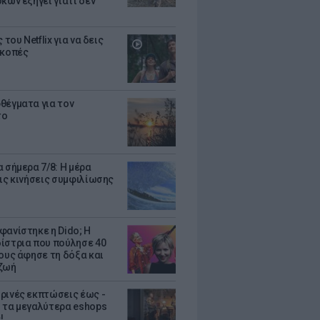
κων εξηγεί γιατί δεν
ς του Netflix για να δεις
ακοπές
θέγματα για τον
το
 σήμερα 7/8: Η μέρα
τις κινήσεις συμφιλίωσης
φανίστηκε η Dido; Η
ίστρια που πούλησε 40
κους άφησε τη δόξα και
ζωή
ρινές εκπτώσεις έως -
 τα μεγαλύτερα eshops
!