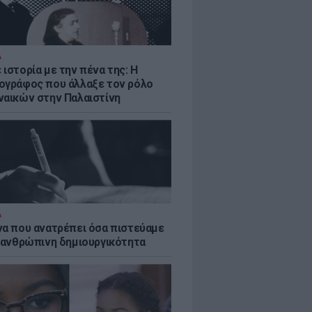
Α
ιστορία με την πένα της: Η
ογράφος που άλλαξε τον ρόλο
ναικών στην Παλαιστίνη
Α
να που ανατρέπει όσα πιστεύαμε
ν ανθρώπινη δημιουργικότητα