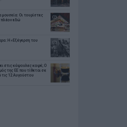
α μουσεία: Οι τουρίστες
 πλέον εδώ
ερα: Η «Εξέγερση του
ζει στις κάψουλες καφέ; Ο
μός της ΕΕ που τίθεται σε
ό τις 12 Αυγούστου