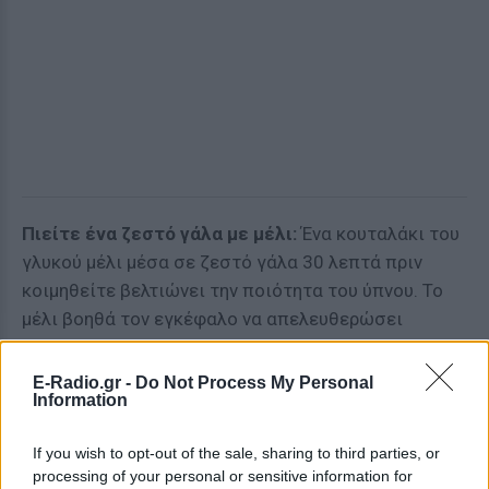
Πιείτε ένα ζεστό γάλα με μέλι:
Ένα κουταλάκι του
γλυκού μέλι μέσα σε ζεστό γάλα 30 λεπτά πριν
κοιμηθείτε βελτιώνει την ποιότητα του ύπνου. Το
μέλι βοηθά τον εγκέφαλο να απελευθερώσει
περισσότερη τρυπτοφάνη που στη συνέχεια θα
μετατραπεί σε σεροτονίνη, την ορμόνη που σας
E-Radio.gr -
Do Not Process My Personal
Information
βοηθά να κοιμηθείτε σαν πουλάκι.
Πάρτε μελατονίνη:
Η μεταλονίνη είναι μια ορμόνη
If you wish to opt-out of the sale, sharing to third parties, or
processing of your personal or sensitive information for
που παράγει φυσικά ο οργανισμός κάθε ανθρώπου