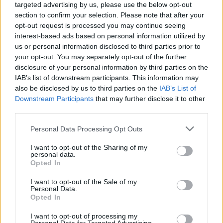
targeted advertising by us, please use the below opt-out
στην περιοχή του εγκεφάλου. Για να αφεθείτε στην
section to confirm your selection. Please note that after your
αγκαλιά του Μορφέα μπορείτε να πάρετε ένα
opt-out request is processed you may continue seeing
συμπλήρωμα διατροφής από το φαρμακείο. Μην
interest-based ads based on personal information utilized by
κάνετε χρήση μελατονίνης αν παίρνετε φάρμακα
us or personal information disclosed to third parties prior to
your opt-out. You may separately opt-out of the further
όπως αντιπηκτικά, ανοσοκατασταλτικά, για τον
disclosure of your personal information by third parties on the
διαβήτη, την πίεση και αντισυλληπτικά.
IAB’s list of downstream participants. This information may
also be disclosed by us to third parties on the
IAB’s List of
Επίσης, δεν επιτρέπετε να πάρετε μελατονίνη αν
Downstream Participants
that may further disclose it to other
είστε σε έγκυος, σχεδιάζετε να μείνετε έγκυος,
third parties.
θηλάζετε, πάσχετε από επιληψία, είστε αλλεργικοί
Personal Data Processing Opt Outs
και έχετε προβλήματα στους νεφρούς ή το συκώτι.
I want to opt-out of the Sharing of my
Μην καταναλώνετε αλκοόλ πριν τον ύπνο:
Η
personal data.
Opted In
κατανάλωση λιπαρών φαγητών, μεγάλων γεμάτων
και η κατανάλωση αλκοόλ κάνει τον εγκέφαλό σας
I want to opt-out of the Sale of my
Personal Data.
να είναι πιο δραστήριος αντί να χαλαρώνει. Το
Opted In
αλκοόλ οδηγεί σε ανησυχία και διαταραγμένο ύπνο
I want to opt-out of processing my
που προκαλεί εφιάλτες.