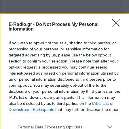
E-Radio.gr -
Do Not Process My Personal
Information
Ακολουθήστε το E-Radio.gr στο
Google News
και μάθετε πρώτοι
τα πιο hot νέα
.
If you wish to opt-out of the sale, sharing to third parties, or
processing of your personal or sensitive information for
Για ακόμη περισσότερα
νέα
, μπείτε στην
ροή
targeted advertising by us, please use the below opt-out
ειδήσεων
του E-Daily.gr
section to confirm your selection. Please note that after your
opt-out request is processed you may continue seeing
Ακολουθήστε το E-Radio.gr και στο Instagram
interest-based ads based on personal information utilized by
us or personal information disclosed to third parties prior to
ΔΙΑΦΗΜΙΣΗ
your opt-out. You may separately opt-out of the further
disclosure of your personal information by third parties on the
IAB’s list of downstream participants. This information may
also be disclosed by us to third parties on the
IAB’s List of
Downstream Participants
that may further disclose it to other
third parties.
Personal Data Processing Opt Outs