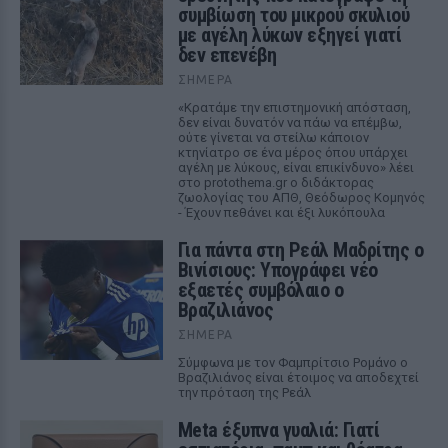
συμβίωση του μικρού σκυλιού
με αγέλη λύκων εξηγεί γιατί
δεν επενέβη
ΣΉΜΕΡΑ
«Κρατάμε την επιστημονική απόσταση,
δεν είναι δυνατόν να πάω να επέμβω,
ούτε γίνεται να στείλω κάποιον
κτηνίατρο σε ένα μέρος όπου υπάρχει
αγέλη με λύκους, είναι επικίνδυνο» λέει
στο protothema.gr ο διδάκτορας
ζωολογίας του ΑΠΘ, Θεόδωρος Κομηνός
- Έχουν πεθάνει και έξι λυκόπουλα
Για πάντα στη Ρεάλ Μαδρίτης ο
Βινίσιους: Υπογράφει νέο
εξαετές συμβόλαιο ο
Βραζιλιάνος
ΣΉΜΕΡΑ
Σύμφωνα με τον Φαμπρίτσιο Ρομάνο ο
Βραζιλιάνος είναι έτοιμος να αποδεχτεί
την πρόταση της Ρεάλ
Meta έξυπνα γυαλιά: Γιατί