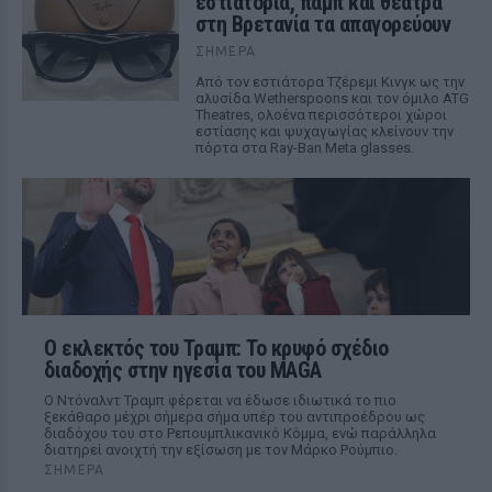
εστιατόρια, παμπ και θέατρα
στη Βρετανία τα απαγορεύουν
ΣΉΜΕΡΑ
Από τον εστιάτορα Τζέρεμι Κινγκ ως την
αλυσίδα Wetherspoons και τον όμιλο ATG
Theatres, ολοένα περισσότεροι χώροι
εστίασης και ψυχαγωγίας κλείνουν την
πόρτα στα Ray-Ban Meta glasses.
Ο εκλεκτός του Τραμπ: Το κρυφό σχέδιο
διαδοχής στην ηγεσία του MAGA
Ο Ντόναλντ Τραμπ φέρεται να έδωσε ιδιωτικά το πιο
ξεκάθαρο μέχρι σήμερα σήμα υπέρ του αντιπροέδρου ως
διαδόχου του στο Ρεπουμπλικανικό Κόμμα, ενώ παράλληλα
διατηρεί ανοιχτή την εξίσωση με τον Μάρκο Ρούμπιο.
ΣΉΜΕΡΑ