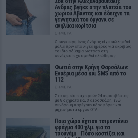
Σοκ στην Αλεξανδρούπολη:
Ανδρας βγήκε στην πλατεία του
χωριού Αβαντας και έδειχνε τα
γεννητικά του όργανα σε
ανηλίκα κορίτσια
ΣΉΜΕΡΑ
Ο συγκεκριμένος άνδρας είχε συλληφθεί
μόλις πριν από λίγες ημέρες για ακριβώς
το ίδιο αδίκημα ωστόσο στη
συνέχεια είχε αφεθεί ελεύθερος
Φωτιά στην Κρήνη Φαρσάλων:
Εναέρια μέσα και SMS από το
112
ΣΉΜΕΡΑ
Στο σημείο επιχειρούν 24 πυροσβέστες
με 8 οχήματα και 3 αεροσκάφη, ενώ
συνδρομή παρέχουν υδροφόρες και
μηχανήματα έργου ΟΤΑ.
Ποια χώρα έχτισε τσιμεντένιο
φράγμα 400 χλμ. για τα
τσουνάμι ‑ Πόσο κοστίζει και