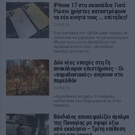
iPhone 17 στα σκουπίδια: Γιατί
Ρώσοι χρήστες καταστρέφουν
τα νέα κινητά τους ... επίτηδες!
ΣΉΜΕΡΑ
Ένα viral trend στο TikTok ωθεί άνδρες να
σπάνε και να χαράζουν τα ολοκαίνουργια
iPhone τους για να αποδείξουν την
αρρενωπότητά τους - με κίνδυνο
έκρηξης μπαταρίας.
Δύο νέες εποχές στη Γη
ανακάλυψαν επιστήμονες ‑ Oι
«παραδοσιακές» ανήκουν στο
παρελθόν
ΣΉΜΕΡΑ
«Αρρυθμικές εποχές»: Η ανώμαλη
κατάσταση που διαμορφώνεται στον
πλανήτη
Βάνδαλος αποκεφαλίζει άγαλμα
της Παναγίας με σφυρί έξω
από εκκλησία – Τρίτη επίθεση
μέσα στη χρονιά