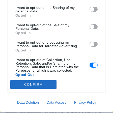
I want to opt-out of the Sharing of my
personal data.
Opted In
I want to opt-out of the Sale of my
Personal Data.
Opted In
I want to opt-out of processing my
Personal Data for Targeted Advertising.
Opted In
I want to opt-out of Collection, Use,
Retention, Sale, and/or Sharing of my
Personal Data that Is Unrelated with the
Purposes for which it was collected.
Opted Out
ΔΕΙΤΕ ΕΠΙΣΗΣ
CONFIRM
ΣΤΗΝ ΙΔΙΑ ΚΑΤΗΓΟΡΙΑ
Data Deletion
Data Access
Privacy Policy
Γιατί δεν έσωσα το κουτάβι: Ο
ερευνητής που κατέγραφε τη