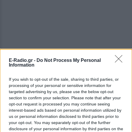
E-Radio.gr -
Do Not Process My Personal
ΔΕΙΤΕ ΕΠΙΣΗΣ
Information
ΣΤΗΝ ΙΔΙΑ ΚΑΤΗΓΟΡΙΑ
If you wish to opt-out of the sale, sharing to third parties, or
processing of your personal or sensitive information for
Χρήστος Δάντης: «Συνάδελφοι
targeted advertising by us, please use the below opt-out
προσπαθούν να ξεχάσουν ότι
section to confirm your selection. Please note that after your
έγραψα το """"My Number
opt-out request is processed you may continue seeing
One""""»
interest-based ads based on personal information utilized by
us or personal information disclosed to third parties prior to
ΣΉΜΕΡΑ
your opt-out. You may separately opt-out of the further
Ο συνθέτης μίλησε ανοιχτά για την
disclosure of your personal information by third parties on the
αχαριστία που βιώνει στον χώρο της