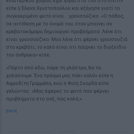
εσωτερικού χώρου, έχω γύρω στα 100 στο σπίτι»
είπε η Έλενα Χριστοπούλου και εξήγησε γιατί το
συγκεκριμένο φυτό είναι… γρουσούζικο. «Ο πόθος,
σε αντίθεση με το όνομά του, όταν μπαίνει σε
κρεβατοκάμαρα δημιουργεί προβλήματα. Λένε ότι
είναι γρουσούζικο. Μου λένε ότι φέρνει γρουσουζιά
στο κρεβάτι, το καλό είναι ότι παίρνει το διοξείδιο
του άνθρακα» είπε.
«Πάρτο από εδώ, πάρε τη γλάστρα, θα τα
χαλάσουμε. Ένα πράγμα μας πάει καλά» είπε η
Αφροδίτη Γραμμέλη, ενώ η Φαίη Σκορδά είπε
γελώντας: «Μας έφερες το φυτό που φέρνει
προβλήματα στο σeξ, πας καλά;».
[ΠΗΓΗ]
ΔΙΑΦΗΜΙΣΗ