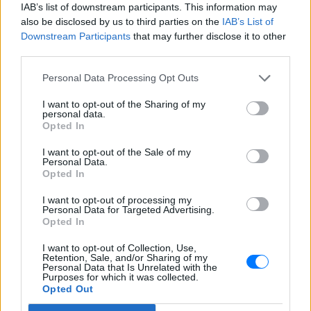
μουσικής, 22 χρόνια μετά τη νίκη της
IAB’s list of downstream participants. This information may
Ελλάδας στη Eurovision.
also be disclosed by us to third parties on the
IAB’s List of
Downstream Participants
that may further disclose it to other
Νεαρός στο λιμάνι του Πειραιά:
third parties.
«Πάω διακοπές έναν μήνα» ‑ Η
απίθανη ατάκα στην κάμερα του
Personal Data Processing Opt Outs
MEGA
ΣΉΜΕΡΑ
I want to opt-out of the Sharing of my
personal data.
Η κάμερα της εκπομπής «Κοινωνία Ώρα
Opted In
MEGA» κατέγραψε τη διασκεδαστική
στιγμή από το λιμάνι του Πειραιά, την
I want to opt-out of the Sale of my
Παρασκευή 7 Αυγούστου.
Personal Data.
Opted In
Η Ελένη Βουλγαράκη ξεσπά για
τις φήμες χωρισμού με τον
I want to opt-out of processing my
Ιωαννίδη: «Διασταυρώστε
Personal Data for Targeted Advertising.
καμία πληροφορία πριν
Opted In
εκτοξεύσετε τη βλακεία σας»
I want to opt-out of Collection, Use,
ΣΉΜΕΡΑ
Retention, Sale, and/or Sharing of my
Personal Data that Is Unrelated with the
Η παραγωγός ραδιοφώνου ανάρτησε
Purposes for which it was collected.
story στο Instagram για να διαψεύσει όσα
Opted Out
κυκλοφορούν για την ερωτική της ζωή