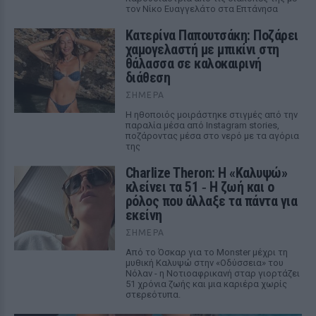
τον Νίκο Ευαγγελάτο στα Επτάνησα
Κατερίνα Παπουτσάκη: Ποζάρει
χαμογελαστή με μπικίνι στη
θάλασσα σε καλοκαιρινή
διάθεση
ΣΉΜΕΡΑ
Η ηθοποιός μοιράστηκε στιγμές από την
παραλία μέσα από Instagram stories,
ποζάροντας μέσα στο νερό με τα αγόρια
της
Charlize Theron: Η «Καλυψώ»
κλείνει τα 51 ‑ H ζωή και ο
ρόλος που άλλαξε τα πάντα για
εκείνη
ΣΉΜΕΡΑ
Από το Όσκαρ για το Monster μέχρι τη
μυθική Καλυψώ στην «Οδύσσεια» του
Νόλαν - η Νοτιοαφρικανή σταρ γιορτάζει
51 χρόνια ζωής και μια καριέρα χωρίς
στερεότυπα.