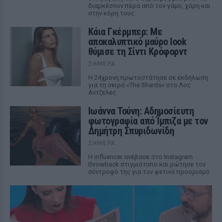
διαρκέσουν πέρα από τον γάμο, χάρη και
στην κόρη τους.
Κάια Γκέρμπερ: Με
αποκαλυπτικό μαύρο look
θύμισε τη Σίντι Κρόφορντ
ΣΉΜΕΡΑ
Η 24χρονη πρωτοστάτησε σε εκδήλωση
για τη σειρά «The Shards» στο Λος
Αντζελες
Ιωάννα Τούνη: Αδημοσίευτη
φωτογραφία από Ίμπιζα με τον
Δημήτρη Σπυριδωνίδη
ΣΉΜΕΡΑ
Η influencer ανέβασε στο Instagram
throwback στιγμιότυπο και ρώτησε τον
σύντροφό της για τον φετινό προορισμό