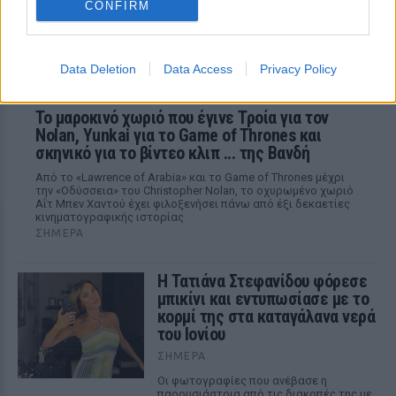
CONFIRM
Data Deletion
Data Access
Privacy Policy
Το μαροκινό χωριό που έγινε Τροία για τον
Nolan, Yunkai για το Game of Thrones και
σκηνικό για το βίντεο κλιπ ... της Βανδή
Από το «Lawrence of Arabia» και το Game of Thrones μέχρι
την «Οδύσσεια» του Christopher Nolan, το οχυρωμένο χωριό
Αΐτ Μπεν Χαντού έχει φιλοξενήσει πάνω από έξι δεκαετίες
κινηματογραφικής ιστορίας
ΣΉΜΕΡΑ
Η Τατιάνα Στεφανίδου φόρεσε
μπικίνι και εντυπωσίασε με το
κορμί της στα καταγάλανα νερά
του Ιονίου
ΣΉΜΕΡΑ
Οι φωτογραφίες που ανέβασε η
παρουσιάστρια από τις διακοπές της με