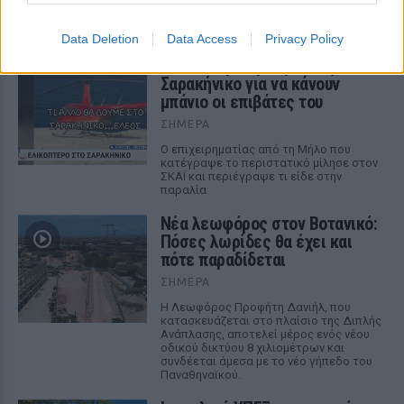
κρίσιμη θαλάσσια δίοδος
ΣΉΜΕΡΑ
Data Deletion
Data Access
Privacy Policy
Ελικόπτερο προσγειώθηκε στο
Σαρακήνικο για να κάνουν
μπάνιο οι επιβάτες του
ΣΉΜΕΡΑ
Ο επιχειρηματίας από τη Μήλο που
κατέγραψε το περιστατικό μίλησε στον
ΣΚΑΪ και περιέγραψε τι είδε στην
παραλία
Νέα λεωφόρος στον Βοτανικό:
Πόσες λωρίδες θα έχει και
πότε παραδίδεται
ΣΉΜΕΡΑ
Η Λεωφόρος Προφήτη Δανιήλ, που
κατασκευάζεται στο πλαίσιο της Διπλής
Ανάπλασης, αποτελεί μέρος ενός νέου
οδικού δικτύου 8 χιλιομέτρων και
συνδέεται άμεσα με το νέο γήπεδο του
Παναθηναϊκού.