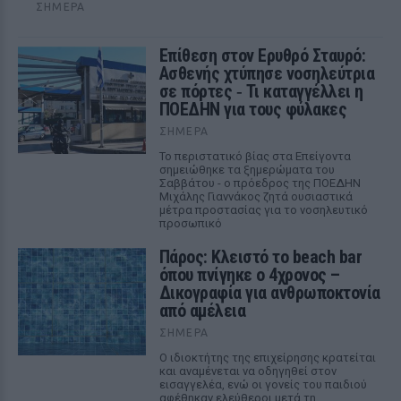
ΣΉΜΕΡΑ
Επίθεση στον Ερυθρό Σταυρό:
Ασθενής χτύπησε νοσηλεύτρια
σε πόρτες ‑ Τι καταγγέλλει η
ΠΟΕΔΗΝ για τους φύλακες
ΣΉΜΕΡΑ
Το περιστατικό βίας στα Επείγοντα
σημειώθηκε τα ξημερώματα του
Σαββάτου - ο πρόεδρος της ΠΟΕΔΗΝ
Μιχάλης Γιαννάκος ζητά ουσιαστικά
μέτρα προστασίας για το νοσηλευτικό
προσωπικό
Πάρος: Κλειστό το beach bar
όπου πνίγηκε ο 4χρονος –
Δικογραφία για ανθρωποκτονία
από αμέλεια
ΣΉΜΕΡΑ
Ο ιδιοκτήτης της επιχείρησης κρατείται
και αναμένεται να οδηγηθεί στον
εισαγγελέα, ενώ οι γονείς του παιδιού
αφέθηκαν ελεύθεροι μετά τη