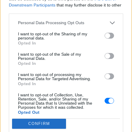
Ελικόπτερο προσγειώνεται σε
Downstream Participants
that may further disclose it to other
λουόμενους στη Μήλο:
third parties.
Παρέμβαση εισαγγελέα μετά το
viral βίντεο
Personal Data Processing Opt Outs
ΣΉΜΕΡΑ
I want to opt-out of the Sharing of my
personal data.
Κινητοποιήθηκαν η Υπηρεσία Πολιτικής
Αεροπορίας, η αστυνομία και ο
Opted In
εισαγγελέας μετά το επικίνδυνο
περιστατικό στο Σαρακήνικο
I want to opt-out of the Sale of my
Personal Data.
Opted In
I want to opt-out of processing my
Personal Data for Targeted Advertising.
Opted In
I want to opt-out of Collection, Use,
Retention, Sale, and/or Sharing of my
Personal Data that Is Unrelated with the
Χούθι χτύπησαν Aramco, Ιράν σκληραίνει τους
Purposes for which it was collected.
όρους για τα Στενά του Ορμούζ
Opted Out
Πυρκαγιά στο διυλιστήριο της Τζαζάν μετά από επίθεση
drone - Η Τεχεράνη απαιτεί αποχώρηση αμερικανικών
CONFIRM
δυνάμεων, άρση κυρώσεων και αποζημιώσεις πριν ανοίξει η