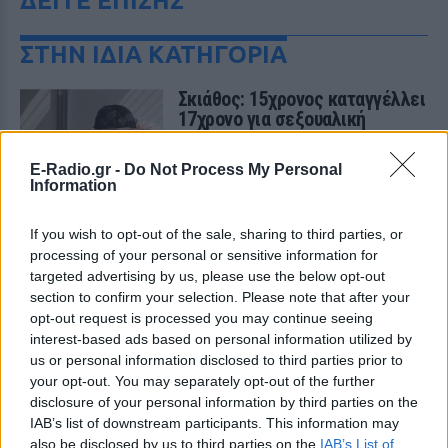
ΔΕΙΤΕ ΕΠΙΣΗΣ
ΣΤΗΝ ΙΔΙΑ ΚΑΤΗΓΟΡΙΑ
Σκιάθος: 15χρονος καταγγέλλει
17χρονο για σεξουαλική
κακοποίηση επί χρόνια
ΣΉΜΕΡΑ
E-Radio.gr -
Do Not Process My Personal
Information
Η υπόθεση αποκαλύφθηκε όταν ο
ανήλικος ενημέρωσε τους γονείς του και
προσέφυγε στο Αστυνομικό Τμήμα
If you wish to opt-out of the sale, sharing to third parties, or
Σκιάθου στις 8 Αυγούστου - δικογραφία
έχει ήδη σχηματιστεί.
processing of your personal or sensitive information for
targeted advertising by us, please use the below opt-out
Καρέτσας: Η γκολάρα‑σόλο με
section to confirm your selection. Please note that after your
τη Borussia Dortmund κόντρα
opt-out request is processed you may continue seeing
στην Arsenal του Τζόλη
interest-based ads based on personal information utilized by
ΣΉΜΕΡΑ
us or personal information disclosed to third parties prior to
your opt-out. You may separately opt-out of the further
Ο 18χρονος Έλληνας επιθετικός σκόραρε
στο 29ο λεπτό της φιλικής αναμέτρησης
disclosure of your personal information by third parties on the
στο Emirates, διαμορφώνοντας το 2-0 για
IAB’s list of downstream participants. This information may
τους Βεστφαλούς.
also be disclosed by us to third parties on the
IAB’s List of