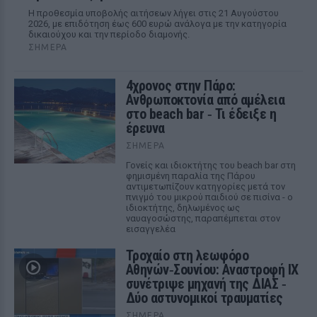
Η προθεσμία υποβολής αιτήσεων λήγει στις 21 Αυγούστου
2026, με επιδότηση έως 600 ευρώ ανάλογα με την κατηγορία
δικαιούχου και την περίοδο διαμονής.
ΣΉΜΕΡΑ
4χρονος στην Πάρο:
Ανθρωποκτονία από αμέλεια
στο beach bar ‑ Τι έδειξε η
έρευνα
ΣΉΜΕΡΑ
Γονείς και ιδιοκτήτης του beach bar στη
φημισμένη παραλία της Πάρου
αντιμετωπίζουν κατηγορίες μετά τον
πνιγμό του μικρού παιδιού σε πισίνα - ο
ιδιοκτήτης, δηλωμένος ως
ναυαγοσώστης, παραπέμπεται στον
εισαγγελέα
Τροχαίο στη λεωφόρο
Αθηνών‑Σουνίου: Αναστροφή ΙΧ
συνέτριψε μηχανή της ΔΙΑΣ ‑
Δύο αστυνομικοί τραυματίες
ΣΉΜΕΡΑ