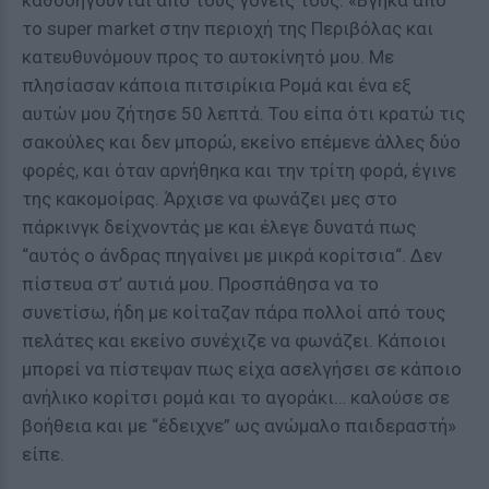
καθοδηγούνται από τους γονείς τους. «Βγήκα από
το super market στην περιοχή της Περιβόλας και
κατευθυνόμουν προς το αυτοκίνητό μου. Με
πλησίασαν κάποια πιτσιρίκια Ρομά και ένα εξ
αυτών μου ζήτησε 50 λεπτά. Του είπα ότι κρατώ τις
σακούλες και δεν μπορώ, εκείνο επέμενε άλλες δύο
φορές, και όταν αρνήθηκα και την τρίτη φορά, έγινε
της κακομοίρας. Άρχισε να φωνάζει μες στο
πάρκινγκ δείχνοντάς με και έλεγε δυνατά πως
“αυτός ο άνδρας πηγαίνει με μικρά κορίτσια“. Δεν
πίστευα στ’ αυτιά μου. Προσπάθησα να το
συνετίσω, ήδη με κοίταζαν πάρα πολλοί από τους
πελάτες και εκείνο συνέχιζε να φωνάζει. Κάποιοι
μπορεί να πίστεψαν πως είχα ασελγήσει σε κάποιο
ανήλικο κορίτσι ρομά και το αγοράκι… καλούσε σε
βοήθεια και με “έδειχνε” ως ανώμαλο παιδεραστή»
είπε.