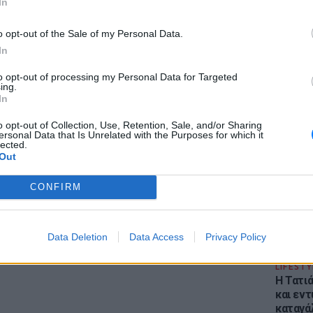
In
είπε στα παιδιά: «Όποιος γονιός μου κάνει
σ. αναφέρεται σε στελέχη αρχών). Αν έχει
o opt-out of the Sale of my Personal Data.
λη επιχείρηση και θα τη σβήσω. Έχω τάδε
In
τε το μήνυμα στους γονείς!».
to opt-out of processing my Personal Data for Targeted
ing.
protothema.gr η εκπαιδευτικός έχει πολλά
In
ΕΙΔΗΣΕΙ
ναι λίγα τα προβλήματα που έχει
Φωτιά 
o opt-out of Collection, Use, Retention, Sale, and/or Sharing
ο κι αν έχει βρεθεί να διδάξει στη Λέσβο.
ersonal Data that Is Unrelated with the Purposes for which it
Στεφάνι
lected.
εκκένω
Out
ΔΙΑΦΗΜΙΣΗ
CONFIRM
Data Deletion
Data Access
Privacy Policy
LIFESTY
Η Τατι
και εν
καταγά