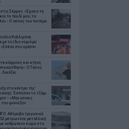
ς
 στις Σέρρες: «Έχασα τη
και το παιδί μου, τα
λα» - Ο πόνος του πατέρα
Ιουλία Καλλιμάνη
 με το ίδιο νόμισμα
 «Εσένα σου αρέσει
ετε κάφρους και κτήνη
νσυναίσθηση»: Ο Τάσος
..δικάζει
ξη στο κέντρο της
νίκης: Έσπασαν το τζάμι
γού – «Μην κάνεις
 του φώναζαν
UFO: Αθόρυβα τριγωνικά
52 μέτρων και μεταλλική
με ανθρώπινο σώμα στα
χαρακτηρισμένα έγγραφα