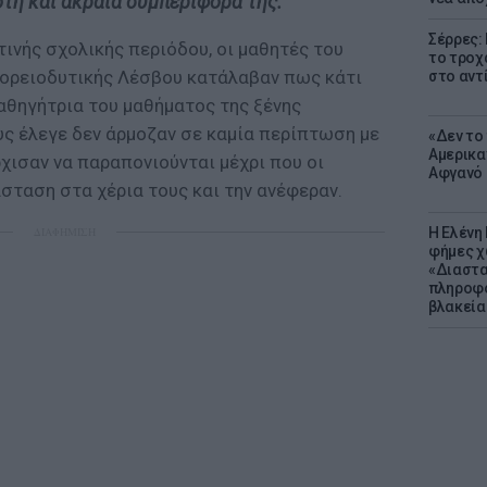
τη και ακραία συμπεριφορά της.
Σέρρες:
τινής σχολικής περιόδου, οι μαθητές του
το τροχ
βορειοδυτικής Λέσβου κατάλαβαν πως κάτι
στο αντ
αθηγήτρια του μαθήματος της ξένης
ς έλεγε δεν άρμοζαν σε καμία περίπτωση με
«Δεν το 
Αμερικα
ρχισαν να παραπονιούνται μέχρι που οι
Αφγανό 
σταση στα χέρια τους και την ανέφεραν.
Η Ελένη
ΔΙΑΦΗΜΙΣΗ
φήμες χ
«Διαστα
πληροφο
βλακεία