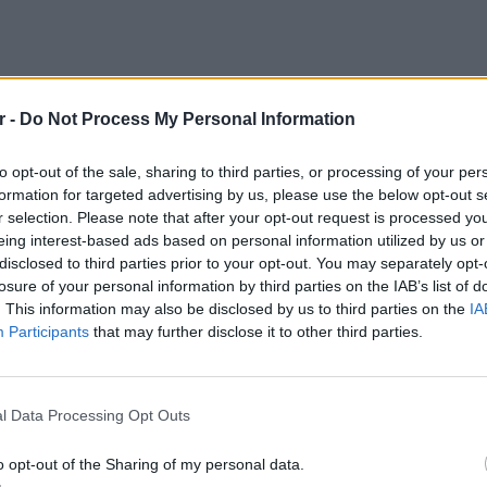
r -
Do Not Process My Personal Information
to opt-out of the sale, sharing to third parties, or processing of your per
formation for targeted advertising by us, please use the below opt-out s
r selection. Please note that after your opt-out request is processed y
eing interest-based ads based on personal information utilized by us or
τα η αφορμή, ώστε η καθηγήτρια να φτάσει
disclosed to third parties prior to your opt-out. You may separately opt-
losure of your personal information by third parties on the IAB’s list of
αν τρόπο τα παιδιά, σύμφωνα με το stonisi.gr
. This information may also be disclosed by us to third parties on the
IA
δια φαίνεται να λέει: «Κάποιοι γονείς, δεν
Participants
that may further disclose it to other third parties.
ήταν, πήγαν και είπαν στη Διεύθυνση ότι εγώ
 μου ζωή. Ε.. τώρα δεν έχω θέμα, όποιος
LIFESTY
χλεί, ας έρθει πρόσωπο με πρόσωπο να με
Το μαρο
l Data Processing Opt Outs
τον Nol
η στο καράτε, δέρνω γονείς. Τον εισαγγελέα
Thrones
o opt-out of the Sharing of my personal data.
της Βα