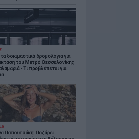
Σ
τα δοκιμαστικά δρομολόγια για
έκταση του Μετρό Θεσσαλονίκης
λαμαριά - Τι προβλέπεται για
ια
LE
να Παπουτσάκη: Ποζάρει
λαστή με μπικίνι στη θάλασσα σε