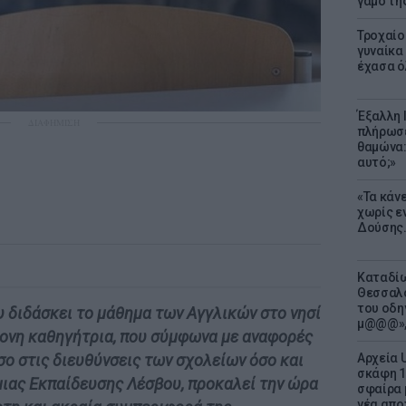
γάμο τη
Τροχαίο
γυναίκα 
έχασα ό
Έξαλλη 
ΔΙΑΦΗΜΙΣΗ
πλήρωσε
θαμώνα:
αυτό;»
«Τα κάν
χωρίς ε
Δούσης.
Καταδίω
Θεσσαλο
του οδη
υ διδάσκει το μάθημα των Αγγλικών στο νησί
μ@@@»,
ρονη καθηγήτρια, που σύμφωνα με αναφορές
Αρχεία 
σο στις διευθύνσεις των σχολείων όσο και
σκάφη 1
ιας Εκπαίδευσης Λέσβου, προκαλεί την ώρα
σφαίρα 
νέα απο