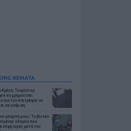
DING ΘΕΜΑΤΑ
ν Κρήτη: Τουρίστας
ησε να χρηματίσει
ο για του επιτρέψει να
ει σε ανήλικη
ον μπαμπά μου»: Το βίντεο
υσμένης οδηγού που
 νύφη ώρες μετά τον