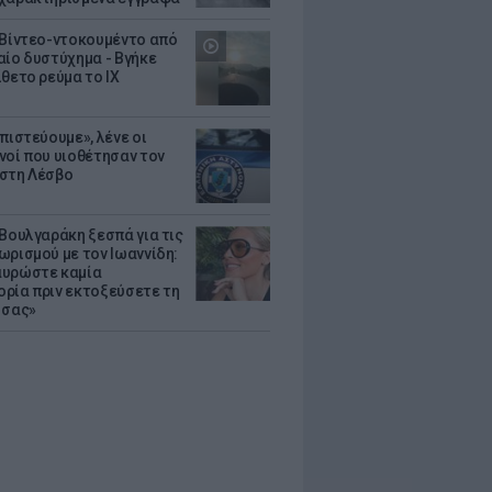
 Βίντεο-ντοκουμέντο από
αίο δυστύχημα - Βγήκε
ίθετο ρεύμα το ΙΧ
πιστεύουμε», λένε οι
νοί που υιοθέτησαν τον
στη Λέσβο
 Βουλγαράκη ξεσπά για τις
ωρισμού με τον Ιωαννίδη:
υρώστε καμία
ρία πριν εκτοξεύσετε τη
 σας»