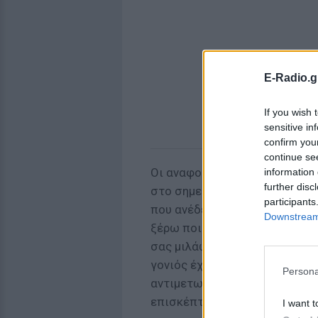
E-Radio.g
If you wish 
sensitive in
confirm you
continue se
Οι αναφορές αυτές ήταν μάλισ
information 
further disc
στο σημείο να απειλήσει με έν
participants
που ανέδειξε χθες το θέμα η ί
Downstream 
ξέρω ποιοι ξενέρωτοι γονείς 
σας μιλάω για την πραγματική
γονιός έχει θέμα, δεν με ενο
Persona
αντιμετωπίσει. Έχω καφέ ζών
επισκέπτομαι πολύ συχνά».
I want t