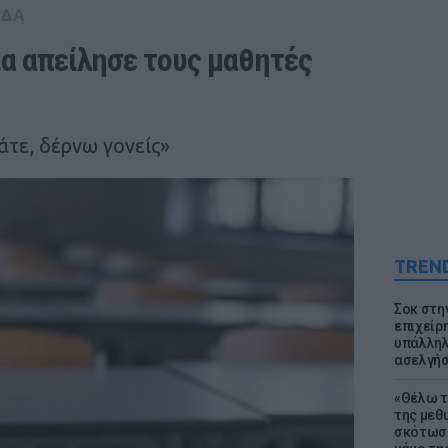
ΑΔΑ
α απείλησε τους μαθητές 
τε, δέρνω γονείς»
TREN
Σοκ στη
επιχείρ
υπάλληλ
ασελγήσ
«Θέλω τ
της μεθ
σκότωσε