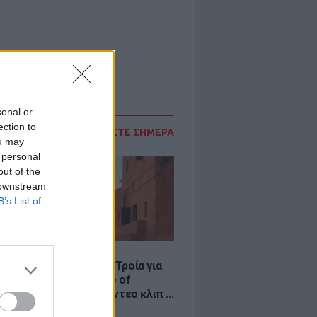
sonal or
ection to
ΔΙΑΒΑΣΤΕ ΣΗΜΕΡΑ
ou may
 personal
out of the
 downstream
B’s List of
LE
κινό χωριό που έγινε Τροία για
an, Yunkai για το Game of
 και σκηνικό για το βίντεο κλιπ ...
νδή