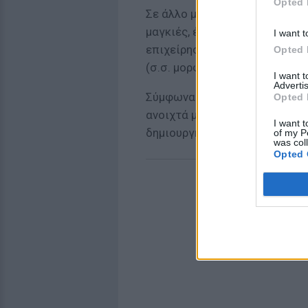
Opted 
Σε άλλο μάθημα η καθηγήτρια 
μαγκιές, έχω φίλους σε... (σ.
I want t
επιχείρηση, θα ανοίξω αντίπα
Opted 
(σ.σ. μορφή) εταιρείας. Περάσ
I want 
Advertis
Σύμφωνα με το ρεπορτάζ του 
Opted 
ανοιχτά μέτωπα, καθώς δεν εί
I want t
δημιουργήσει σε όποιο σχολεί
of my P
was col
Opted 