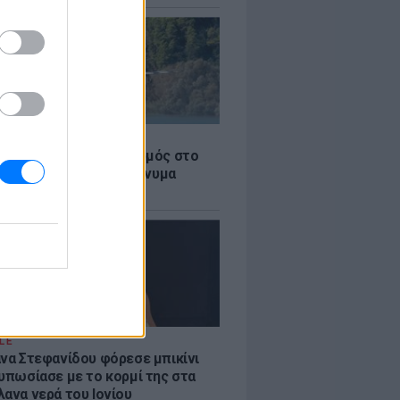
Σ
στην Κόρινθο: Συναγερμός στο
 - Εναέρια μέσα και μήνυμα
σης από το 112
LE
άνα Στεφανίδου φόρεσε μπικίνι
τυπωσίασε με το κορμί της στα
λανα νερά του Ιονίου