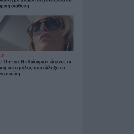
ιρινή διάθεση
LE
e Theron: Η «Καλυψώ» κλείνει τα
ζωή και ο ρόλος που άλλαξε τα
ια εκείνη