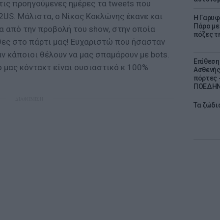
ις προηγούμενες ημέρες τα tweets που
J2US. Μάλιστα, ο Νίκος Κοκλώνης έκανε και
Η Γαρυφ
Πάρο με 
α από την προβολή του show, στην οποία
πόζες τ
θες στο πάρτι μας! Ευχαριστώ που ήσασταν
αν κάποιοι θέλουν να μας σπαμάρουν με bots.
Επίθεση
ό μας κόντακτ είναι ουσιαστικό κ 100%
Ασθενής
πόρτες -
ΠΟΕΔΗΝ 
ΔΙΑΦΗΜΙΣΗ
Τα ζώδια