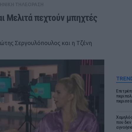
ΗΝΙΚΗ ΤΗΛΕΟΡΑΣΗ
ι Μελιτά πεχτούν μπηχτές 
Φώτης Σεργουλόπουλος και η Τζένη
TREN
Επιτρέπ
περιπολι
περισσό
Χαμηλός
που δεν
αγνοήσ