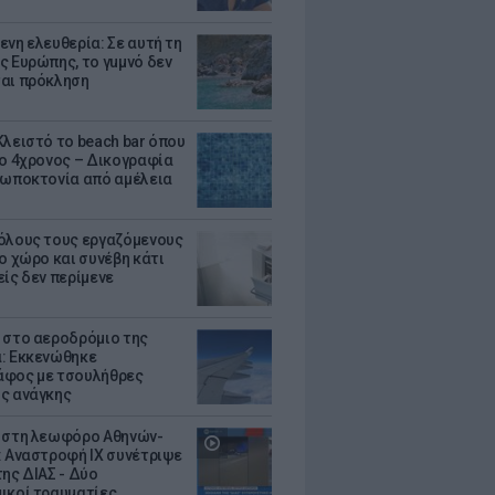
ενη ελευθερία: Σε αυτή τη
ς Ευρώπης, το γuμνό δεν
αι πρόκληση
Κλειστό το beach bar όπου
 ο 4χρονος – Δικογραφία
ρωποκτονία από αμέλεια
όλους τους εργαζόμενους
ο χώρο και συνέβη κάτι
είς δεν περίμενε
 στο αεροδρόμιο της
: Εκκενώθηκε
φος με τσουλήθρες
ς ανάγκης
 στη λεωφόρο Αθηνών-
: Αναστροφή ΙΧ συνέτριψε
της ΔΙΑΣ - Δύο
ικοί τραυματίες