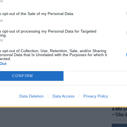
In
ts: «Φώτη σε αγαπάμε, είστε καταπληκτικοί,
o opt-out of the Sale of my Personal Data.
τοκύριακο».
In
ΔΙΑΦΗΜΙΣΗ
to opt-out of processing my Personal Data for Targeted
LIFESTY
ing.
Ιωάννα
In
στο νο
αντιβι
o opt-out of Collection, Use, Retention, Sale, and/or Sharing
ersonal Data that Is Unrelated with the Purposes for which it
lected.
Out
CONFIRM
Data Deletion
Data Access
Privacy Policy
ΕΙΔΗΣΕΙ
Τουρισ
ΑΦΜ υπ
– Όλα 