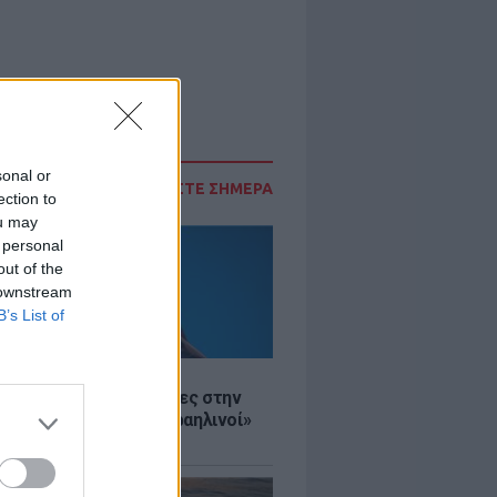
sonal or
ΔΙΑΒΑΣΤΕ ΣΗΜΕΡΑ
ection to
ou may
 personal
out of the
 downstream
B’s List of
Σ
ινό ΥΠΕΞ προς τουρίστες στην
 «Κρύψτε ότι είστε Ισραηλινοί»
διαδηλώσεων