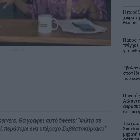
Η παράξ
χώρα τη
θεωρείτ
Πάρος: 
πνίγηκε
ΔΙΑΦΗΜΙΣΗ
για ανθ
Έβαλαν 
στον ίδι
που καν
Πανικός
Ατλάντα
αεροσκά
έκτακτη
servers. Θα γράφει αυτό tweets: "Φώτη σε
Τροχαίο
ί, περάσαμε ένα υπέροχο Σαββατοκύριακο".
Σουνίου
μηχανή 
αστυνομ