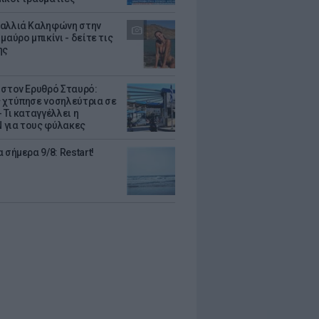
αλλιά Καληφώνη στην
μαύρο μπικίνι - δείτε τις
ης
 στον Ερυθρό Σταυρό:
 χτύπησε νοσηλεύτρια σε
 Τι καταγγέλλει η
για τους φύλακες
 σήμερα 9/8: Restart!