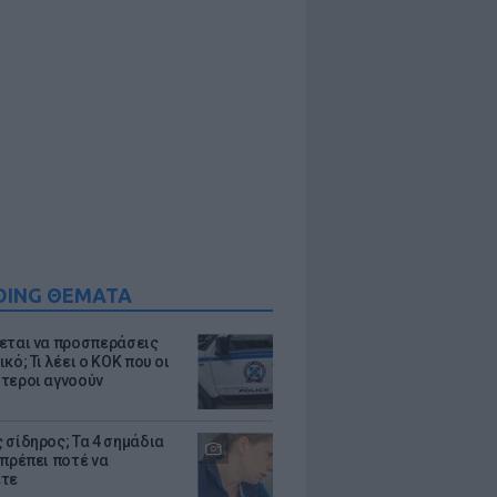
DING ΘΕΜΑΤΑ
εται να προσπεράσεις
κό; Τι λέει ο ΚΟΚ που οι
τεροι αγνοούν
 σίδηρος; Τα 4 σημάδια
 πρέπει ποτέ να
ετε