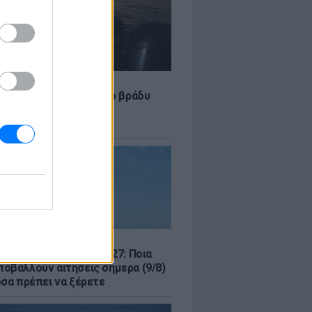
LE
 Τούνη: «Έβγαλα όλο το βράδυ
σοκομείο με ορούς και
ώσεις»
Σ
μός για Όλους 2026-2027: Ποια
οβάλλουν αιτήσεις σήμερα (9/8)
όσα πρέπει να ξέρετε