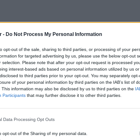
r -
Do Not Process My Personal Information
to opt-out of the sale, sharing to third parties, or processing of your per
formation for targeted advertising by us, please use the below opt-out s
r selection. Please note that after your opt-out request is processed y
eing interest-based ads based on personal information utilized by us or
ο σκετς που έκαναν ο Φώτης Σεργουλόπουλος
disclosed to third parties prior to your opt-out. You may separately opt-
ξη της εκπομπής Πρωΐαν σε είδον, θα λέγαμε
losure of your personal information by third parties on the IAB’s list of
μενο με συγκεκριμένο αποδέκτη: το J2US.
. This information may also be disclosed by us to third parties on the
IA
Participants
that may further disclose it to other third parties.
Σεργουλόπουλος και η Τζένη Μελιτά:
ΕΙΔΗΣΕΙ
Ισραηλ
ο Twitter; Κάτι άλλο πρέπει να κάνουμε.
Ελλάδα:
l Data Processing Opt Outs
 Μήπως να επενδύσουμε στη διαφήμιση, να το
λόγω 
χνολογία. Μπορούμε να κόψουμε ένα μπάτζετ
o opt-out of the Sharing of my personal data.
με tweets. Θα αγοράσουμε… μποτάκια,