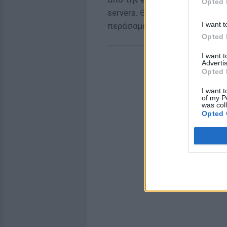
Opted 
servers. Θα γράφει αυτό twee
I want t
περάσαμε ένα υπέροχο Σαββα
Opted 
I want 
Advertis
Opted 
I want t
of my P
was col
Opted 