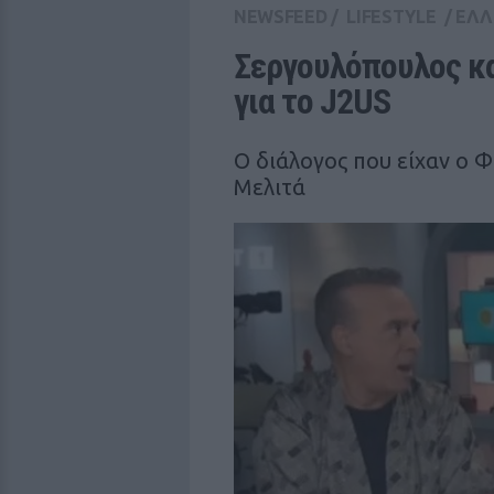
NEWSFEED
/
LIFESTYLE
/
ΕΛΛ
Σεργουλόπουλος κα
για το J2US
Ο διάλογος που είχαν ο 
Μελιτά