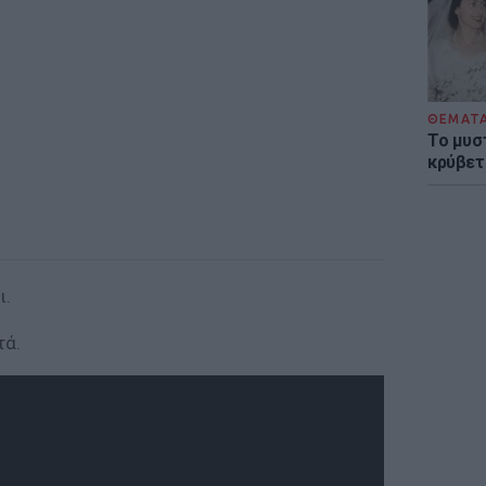
ΘΕΜΑΤ
Το μυσ
κρύβετ
ι.
τά.