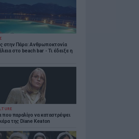
Σ
ς στην Πάρο: Ανθρωποκτονία
λεια στο beach bar - Τι έδειξε η
LTURE
ία που παραλίγο να καταστρέψει
ιέρα της Diane Keaton