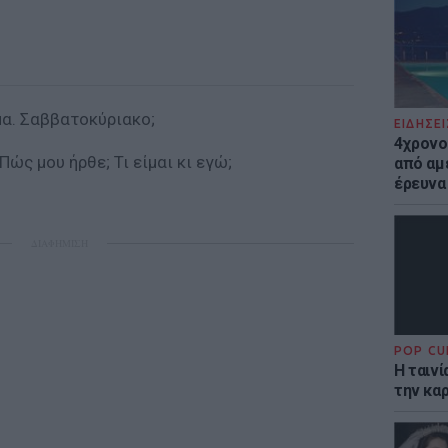
μα. Σαββατοκύριακο;
ΕΙΔΗΣΕΙ
4χρονο
Πώς μου ήρθε; Τι είμαι κι εγώ;
από αμέ
έρευνα
ΔΙΑΦΗΜΙΣΗ
POP CU
Η ταιν
την καρ