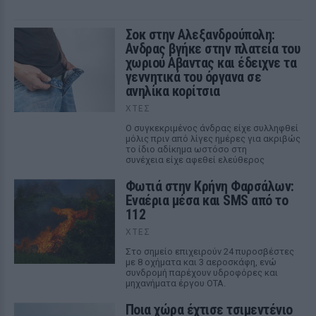
Σοκ στην Αλεξανδρούπολη:
Ανδρας βγήκε στην πλατεία του
χωριού Αβαντας και έδειχνε τα
γεννητικά του όργανα σε
ανηλίκα κορίτσια
ΧΤΕΣ
Ο συγκεκριμένος άνδρας είχε συλληφθεί
μόλις πριν από λίγες ημέρες για ακριβώς
το ίδιο αδίκημα ωστόσο στη
συνέχεια είχε αφεθεί ελεύθερος
Φωτιά στην Κρήνη Φαρσάλων:
Εναέρια μέσα και SMS από το
112
ΧΤΕΣ
Στο σημείο επιχειρούν 24 πυροσβέστες
με 8 οχήματα και 3 αεροσκάφη, ενώ
συνδρομή παρέχουν υδροφόρες και
μηχανήματα έργου ΟΤΑ.
Ποια χώρα έχτισε τσιμεντένιο