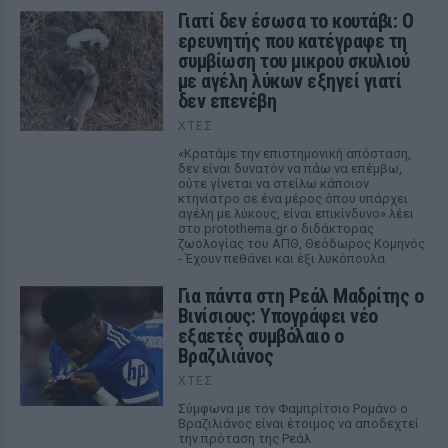
Γιατί δεν έσωσα το κουτάβι: Ο
ερευνητής που κατέγραφε τη
συμβίωση του μικρού σκυλιού
με αγέλη λύκων εξηγεί γιατί
δεν επενέβη
ΧΤΕΣ
«Κρατάμε την επιστημονική απόσταση,
δεν είναι δυνατόν να πάω να επέμβω,
ούτε γίνεται να στείλω κάποιον
κτηνίατρο σε ένα μέρος όπου υπάρχει
αγέλη με λύκους, είναι επικίνδυνο» λέει
στο protothema.gr ο διδάκτορας
ζωολογίας του ΑΠΘ, Θεόδωρος Κομηνός
- Έχουν πεθάνει και έξι λυκόπουλα
Για πάντα στη Ρεάλ Μαδρίτης ο
Βινίσιους: Υπογράφει νέο
εξαετές συμβόλαιο ο
Βραζιλιάνος
ΧΤΕΣ
Σύμφωνα με τον Φαμπρίτσιο Ρομάνο ο
Βραζιλιάνος είναι έτοιμος να αποδεχτεί
την πρόταση της Ρεάλ