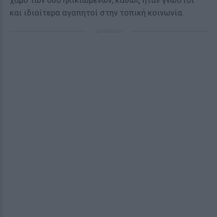
χαμό των δύο ηλικιωμένων, καθώς ήταν γνωστοί
και ιδιαίτερα αγαπητοί στην τοπική κοινωνία.
ΔΙΑΦΗΜΙΣΗ