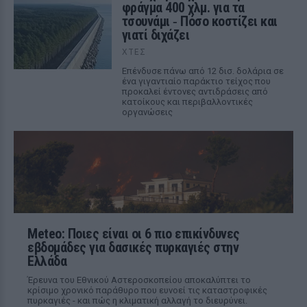
φράγμα 400 χλμ. για τα
τσουνάμι ‑ Πόσο κοστίζει και
γιατί διχάζει
ΧΤΕΣ
Επένδυσε πάνω από 12 δισ. δολάρια σε
ένα γιγαντιαίο παράκτιο τείχος που
προκαλεί έντονες αντιδράσεις από
κατοίκους και περιβαλλοντικές
οργανώσεις
Meteo: Ποιες είναι οι 6 πιο επικίνδυνες
εβδομάδες για δασικές πυρκαγιές στην
Ελλάδα
Έρευνα του Εθνικού Αστεροσκοπείου αποκαλύπτει το
κρίσιμο χρονικό παράθυρο που ευνοεί τις καταστροφικές
πυρκαγιές - και πώς η κλιματική αλλαγή το διευρύνει.