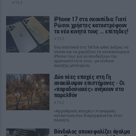
ΧΤΕΣ
iPhone 17 στα σκουπίδια: Γιατί
Ρώσοι χρήστες καταστρέφουν
τα νέα κινητά τους ... επίτηδες!
ΧΤΕΣ
Ένα viral trend στο TikTok ωθεί άνδρες να
σπάνε και να χαράζουν τα ολοκαίνουργια
iPhone τους για να αποδείξουν την
αρρενωπότητά τους - με κίνδυνο
έκρηξης μπαταρίας.
Δύο νέες εποχές στη Γη
ανακάλυψαν επιστήμονες ‑ Oι
«παραδοσιακές» ανήκουν στο
παρελθόν
ΧΤΕΣ
«Αρρυθμικές εποχές»: Η ανώμαλη
κατάσταση που διαμορφώνεται στον
πλανήτη
Βάνδαλος αποκεφαλίζει άγαλμα