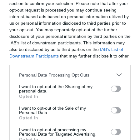
section to confirm your selection. Please note that after your
opt-out request is processed you may continue seeing
interest-based ads based on personal information utilized by
us or personal information disclosed to third parties prior to
your opt-out. You may separately opt-out of the further
disclosure of your personal information by third parties on the
IAB’s list of downstream participants. This information may
Ακολουθήστε το E-Radio.gr στο
Google News
also be disclosed by us to third parties on the
IAB’s List of
και μάθετε πρώτοι
Downstream Participants
τα πιο hot νέα
that may further disclose it to other
.
third parties.
Για ακόμη περισσότερα
νέα
, μπείτε στην
ροή
Personal Data Processing Opt Outs
ειδήσεων
του E-Daily.gr
I want to opt-out of the Sharing of my
personal data.
Ακολουθήστε το E-Radio.gr και στο Instagram
Opted In
ΔΙΑΦΗΜΙΣΗ
I want to opt-out of the Sale of my
Personal Data.
Opted In
I want to opt-out of processing my
Personal Data for Targeted Advertising.
Opted In