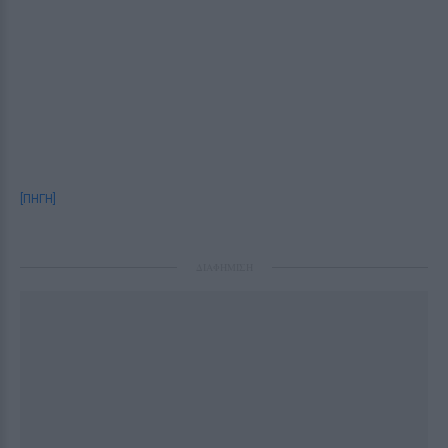
[ΠΗΓΗ]
ΔΙΑΦΗΜΙΣΗ