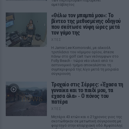
των περιορισμών παραμένει
αμετάβλητος
«Θέλω τον μπαμπά μου»: Το
βίντεο της μεθυσμένης οδηγού
που σκότωσε νύφη ώρες μετά
τον γάμο της
ΧΤΕΣ
Η Jamie Lee Komoroski, με αλκοόλ
τριπλάσιο του νόμιμου ορίου, έπεσε
πάνω στο golf cart των νεόνυμφων στο
Folly Beach - τώρα νέο υλικό από το
αστυνομικό τμήμα αποκαλύπτει τη
συμπεριφορά της λίγο μετά τη μοιραία
σύγκρουση
Τροχαίο στις Σέρρες: «Έχασα τη
γυναίκα και το παιδί μου, τα
έχασα όλα» ‑ Ο πόνος του
πατέρα
ΧΤΕΣ
Μητέρα 43 ετών και ο 21χρονος γιος της
σκοτώθηκαν σε μετωπική σύγκρουση με
φορτηγό στην επαρχιακή οδό Αμφίπολης