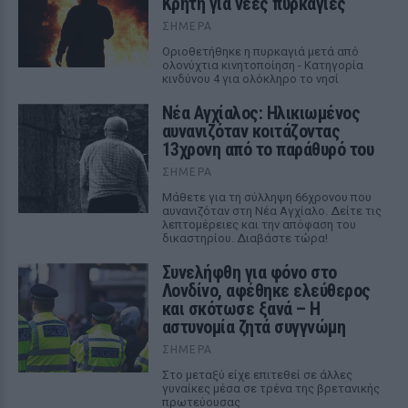
Κρήτη για νέες πυρκαγιές
ΣΉΜΕΡΑ
Οριοθετήθηκε η πυρκαγιά μετά από
ολονύχτια κινητοποίηση - Κατηγορία
κινδύνου 4 για ολόκληρο το νησί
Νέα Αγχίαλος: Ηλικιωμένος
αυνανιζόταν κοιτάζοντας
13χρονη από το παράθυρό του
ΣΉΜΕΡΑ
Μάθετε για τη σύλληψη 66χρονου που
αυνανιζόταν στη Νέα Αγχίαλο. Δείτε τις
λεπτομέρειες και την απόφαση του
δικαστηρίου. Διαβάστε τώρα!
Συνελήφθη για φόνο στο
Λονδίνο, αφέθηκε ελεύθερος
και σκότωσε ξανά – Η
αστυνομία ζητά συγγνώμη
ΣΉΜΕΡΑ
Στο μεταξύ είχε επιτεθεί σε άλλες
γυναίκες μέσα σε τρένα της βρετανικής
πρωτεύουσας