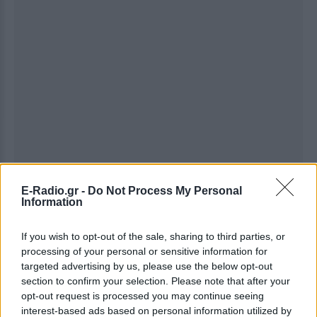
E-Radio.gr -
Do Not Process My Personal
Ακολουθήστε το E-Radio.gr στο
Google News
Information
και μάθετε πρώτοι
τα πιο hot νέα
.
If you wish to opt-out of the sale, sharing to third parties, or
Για ακόμη περισσότερα
νέα
, μπείτε στην
ροή
processing of your personal or sensitive information for
ειδήσεων
του E-Daily.gr
targeted advertising by us, please use the below opt-out
section to confirm your selection. Please note that after your
Ακολουθήστε το E-Radio.gr και στο Instagram
opt-out request is processed you may continue seeing
interest-based ads based on personal information utilized by