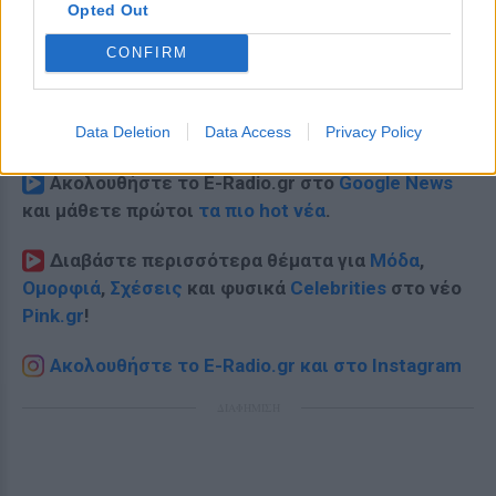
Opted Out
CONFIRM
Data Deletion
Data Access
Privacy Policy
Ακολουθήστε το E-Radio.gr στο
Google News
και μάθετε πρώτοι
τα πιο hot νέα
.
Διαβάστε περισσότερα θέματα για
Μόδα
,
Ομορφιά
,
Σχέσεις
και φυσικά
Celebrities
στο νέο
Pink.gr
!
Ακολουθήστε το E-Radio.gr και στο Instagram
ΔΙΑΦΗΜΙΣΗ