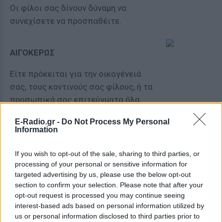
Oι φίλοι σας δίνουν δύναμη να
συνεχίσετε να προσπαθέιτε.
ΑΙΓΟΚΕΡΩΣ
Είτε πρόκειται για την οικογένειά
σας, τους κοντινούς σας φίλους, ή τα
προσωπικά σας επιτεύγματα όλα
είναι σημαντικά.
E-Radio.gr -
Do Not Process My Personal
Information
ΥΔΡΟΧΟΟΣ
If you wish to opt-out of the sale, sharing to third parties, or
processing of your personal or sensitive information for
Σήμερα αξιοποιήστε ακόμα και τις
targeted advertising by us, please use the below opt-out
ώρες που θα τεμπελιάζατε για κάτι
section to confirm your selection. Please note that after your
χρήσιμο!
opt-out request is processed you may continue seeing
interest-based ads based on personal information utilized by
us or personal information disclosed to third parties prior to