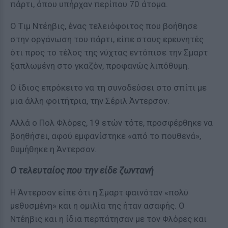
πάρτι, όπου υπήρχαν περίπου 70 άτομα.
Ο Τιμ Ντέηβις, ένας τελειόφοιτος που βοήθησε
στην οργάνωση του πάρτι, είπε στους ερευνητές
ότι προς το τέλος της νύχτας εντόπισε την Σμαρτ
ξαπλωμένη στο γκαζόν, προφανώς λιπόθυμη.
Ο ίδιος επρόκειτο να τη συνοδεύσει στο σπίτι με
μια άλλη φοιτήτρια, την Σέριλ Άντερσον.
Αλλά ο Πολ Φλόρες, 19 ετών τότε, προσφέρθηκε να
βοηθήσει, αφού εμφανίστηκε «από το πουθενά»,
θυμήθηκε η Άντερσον.
Ο τελευταίος που την είδε ζωντανή
Η Άντερσον είπε ότι η Σμαρτ φαινόταν «πολύ
μεθυσμένη» και η ομιλία της ήταν ασαφής. Ο
Ντέηβις και η ίδια περπάτησαν με τον Φλόρες και