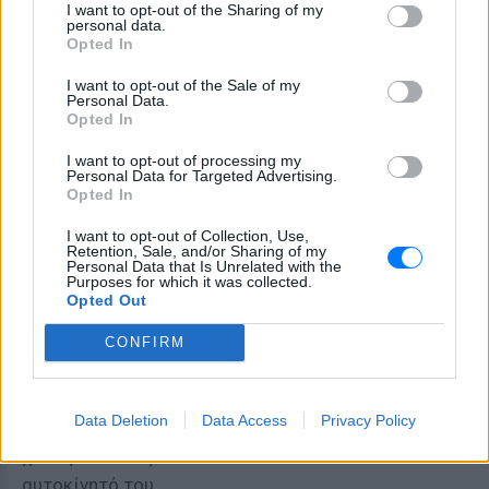
I want to opt-out of the Sharing of my
την Κυριακή 26 Μαΐου.
personal data.
Opted In
Η έναρξη της έρευνας
I want to opt-out of the Sale of my
Personal Data.
Ο Φλόρες υποβάθμισε την επαφή του με την Σμαρτ,
Opted In
όταν μίλησε για πρώτη φορά με την αστυνομία τις
I want to opt-out of processing my
ημέρες μετά την εξαφάνισή της, λέγοντας ότι πήγε
Personal Data for Targeted Advertising.
στον κοιτώνα της με τα πόδια, χωρίς να την
Opted In
βοηθήσει εκείνος.
I want to opt-out of Collection, Use,
Retention, Sale, and/or Sharing of my
Όταν ο Φλόρες έδωσε την πρώτη του κατάθεση,
Personal Data that Is Unrelated with the
Purposes for which it was collected.
εμφανίστημε με μαυρισμένο μάτι. Είπε ότι το έπαθε
Opted Out
παίζοντας μπάσκετ με φίλους του, οι οποίοι
CONFIRM
αρνήθηκαν τον ισχυρισμό του, σύμφωνα με τα
δικαστικά αρχεία.
Data Deletion
Data Access
Privacy Policy
Αργότερα, άλλαξε την ιστορία του και είπε ότι
χτύπησε το κεφάλι του ενώ δούλευε στο
αυτοκίνητό του.