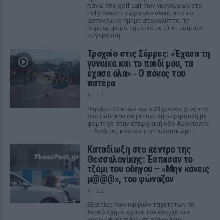
πάνω στο golf cart των νεόνυμφων στο
Folly Beach - τώρα νέο υλικό από το
αστυνομικό τμήμα αποκαλύπτει τη
συμπεριφορά της λίγο μετά τη μοιραία
σύγκρουση
Τροχαίο στις Σέρρες: «Έχασα τη
γυναίκα και το παιδί μου, τα
έχασα όλα» ‑ Ο πόνος του
πατέρα
ΧΤΕΣ
Μητέρα 43 ετών και ο 21χρονος γιος της
σκοτώθηκαν σε μετωπική σύγκρουση με
φορτηγό στην επαρχιακή οδό Αμφίπολης
– Δράμας, κοντά στην Παλαιοκώμη.
Καταδίωξη στο κέντρο της
Θεσσαλονίκης: Έσπασαν το
τζάμι του οδηγού – «Μην κάνεις
μ@@@», του φώναζαν
ΧΤΕΣ
Εξαιτίας των υψηλών ταχυτήτων το
λευκό όχημα έχασε τον έλεγχο και
καρφώθηκε πάνω σε κολονάκια.