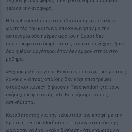
19χρονης, δύο φορές πριν η αστυνομία υποβάλει
τελικά την αναφορά.
Η Teschendorf είπε ότι η ίδια και αρκετοί άλλοι
φοιτητές του κοιτώνα επικοινώνησαν με την
αστυνομία δύο ημέρες αφότου η Σμαρτ δεν
επέστρεψε στο δωμάτιό της και στη συνέχεια, ξανά
δύο ημέρες αργότερα, όταν δεν εμφανίστηκε στο
μάθημα.
«Είχαμε μιλήσει για πιθανά σενάρια σχετικά με τους
λόγους για τους οποίους δεν είχε επιστρέψει
στους κοιτώνες», δήλωσε η Teschendorf για τους
ανήσυχους φοιτητές. «Το θεωρήσαμε κάπως
ασυνήθιστο».
Καταθέτοντας για την τελευταία της επαφή με την
Σμαρτ, η Teschendorf είπε ότι η συγκάτοικός της
φαινόταν να έχει «καλή διάθεση» όταν χώρισαν οι