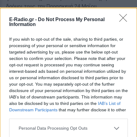
δρόμοι τους, την Παρασκευή 24 Μαΐου.
Όταν η Teschendorf επέστρεψε στο δωμάτιό τους,
E-Radio.gr -
Do Not Process My Personal
Information
παρατήρησε ότι τα κλειδιά και τα προσωπικά
αντικείμενα της Σμαρτ, που συνήθως έπαιρνε
If you wish to opt-out of the sale, sharing to third parties, or
παντού μαζί της, ήταν ακόμα στο δωμάτιο
processing of your personal or sensitive information for
ανέγγιχτα, ενώ η συγκάτοικός της δεν ήταν
targeted advertising by us, please use the below opt-out
section to confirm your selection. Please note that after your
πουθενά.
opt-out request is processed you may continue seeing
interest-based ads based on personal information utilized by
Η Teschendorf δήλωσε ότι αυτό ήταν περίεργο,
us or personal information disclosed to third parties prior to
διότι αν και δεν ήταν ιδιαίτερα δεμένες, η Σμαρτ
your opt-out. You may separately opt-out of the further
συνήθως της έλεγε αν επρόκειτο να περάσει τη
disclosure of your personal information by third parties on the
νύχτα εκτός κοιτώνα.
IAB’s list of downstream participants. This information may
also be disclosed by us to third parties on the
IAB’s List of
Τόνισε ότι η ίδια και τα άλλα κορίτσια στον
Downstream Participants
that may further disclose it to other
third parties.
κοιτώνα άρχισαν να ανησυχούν, όταν καμία από
αυτές δεν είχε νέα της Σμαρτ και αποφάσισαν να
Personal Data Processing Opt Outs
κάνουν το πρώτο τους τηλεφώνημα στην αστυνομία,