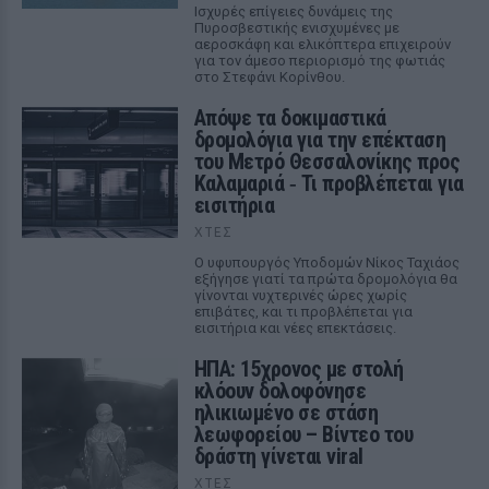
Ισχυρές επίγειες δυνάμεις της
Πυροσβεστικής ενισχυμένες με
αεροσκάφη και ελικόπτερα επιχειρούν
για τον άμεσο περιορισμό της φωτιάς
στο Στεφάνι Κορίνθου.
Απόψε τα δοκιμαστικά
δρομολόγια για την επέκταση
του Μετρό Θεσσαλονίκης προς
Καλαμαριά ‑ Τι προβλέπεται για
εισιτήρια
ΧΤΕΣ
Ο υφυπουργός Υποδομών Νίκος Ταχιάος
εξήγησε γιατί τα πρώτα δρομολόγια θα
γίνονται νυχτερινές ώρες χωρίς
επιβάτες, και τι προβλέπεται για
εισιτήρια και νέες επεκτάσεις.
ΗΠΑ: 15χρονος με στολή
κλόουν δολοφόνησε
ηλικιωμένο σε στάση
λεωφορείου – Βίντεο του
δράστη γίνεται viral
ΧΤΕΣ