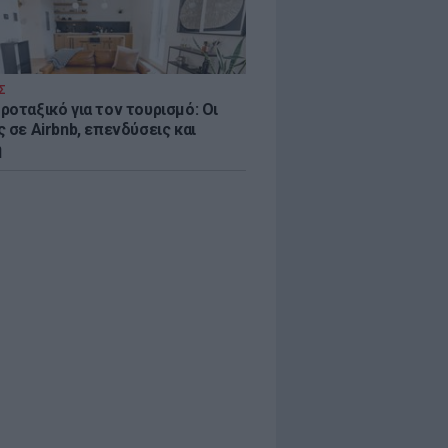
Σ
ροταξικό για τον τουρισμό: Οι
 σε Airbnb, επενδύσεις και
η