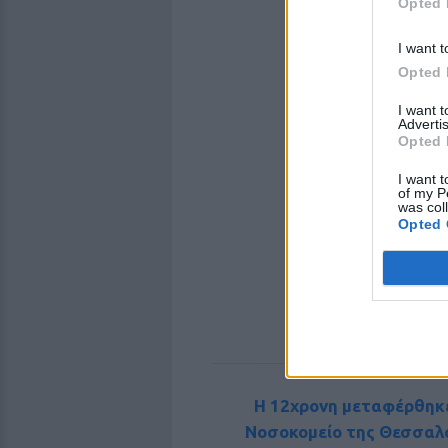
Opted 
I want t
Opted 
I want 
Advertis
Opted 
I want t
of my P
was col
Opted 
Η 12χρονη μεταφέρθηκε
Νοσοκομείο της Θεσσαλο