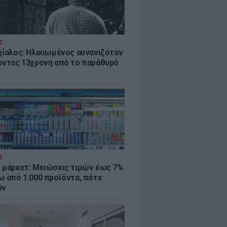
Σ
χίαλος: Ηλικιωμένος αυνανιζόταν
οντας 13χρονη από το παράθυρό
Σ
 μάρκετ: Μειώσεις τιμών έως 7%
ω από 1.000 προϊόντα, πότε
ύν