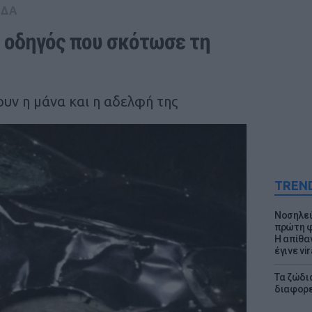
ΑΔΑ
 οδηγός που σκότωσε τη 
ουν η μάνα και η αδελφή της
TREN
Νοσηλεύ
πρώτη φ
Η απίθα
έγινε vir
Τα ζώδια
διαφορ