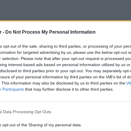
r -
Do Not Process My Personal Information
νθρωποκυνηγητό για να τον βρουν, ενώ
χει φύγει εκτός Βέροιας.
to opt-out of the sale, sharing to third parties, or processing of your per
formation for targeted advertising by us, please use the below opt-out s
γγενείς και φίλοι της αποχαιρέτησαν την
r selection. Please note that after your opt-out request is processed y
 Ιερό Ναό του Αγίου Αθανασίου όπου έγινε η
eing interest-based ads based on personal information utilized by us or
disclosed to third parties prior to your opt-out. You may separately opt-
losure of your personal information by third parties on the IAB’s list of
ου παιδιού ο οποίος κηδεύσε το παιδί του
. This information may also be disclosed by us to third parties on the
IA
υ αλλά και η 37χρονη σύζυγός του
Participants
that may further disclose it to other third parties.
άσταση στο νοσοκομείο.
ΕΙΔΗΣΕΙ
Καιρός:
ΔΙΑΦΗΜΙΣΗ
σήμερα
l Data Processing Opt Outs
o opt-out of the Sharing of my personal data.