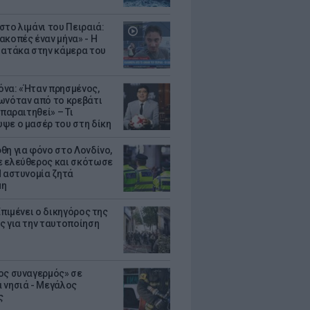
στο λιμάνι του Πειραιά:
ακοπές έναν μήνα» - Η
 ατάκα στην κάμερα του
να: «Ήταν πρησμένος,
ωνόταν από το κρεβάτι
 παραιτηθεί» – Τι
ψε ο μασέρ του στη δίκη
θη για φόνο στο Λονδίνο,
 ελεύθερος και σκότωσε
Η αστυνομία ζητά
μη
Επιμένει ο δικηγόρος της
ς για την ταυτοποίηση
ος συναγερμός» σε
 νησιά - Μεγάλος
ς