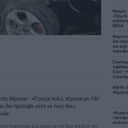
Νεαρός 
«Πάω δι
απίθανη
MEGA
Μαραντό
ΔΙΑΦΗΜΙΣΗ
δεν σηκ
και είχε
αποκάλυ
Συνελήφ
αφέθηκε
ξανά – 
συγγνώ
Marfin: 
46χρονη
τός Βέροιας - «Έτρεχε πολύ, πήγαινε με 180
ι δεν πρόλαβε ούτε να τους δει»,
«Κόκκιν
διών
τέσσερα
κίνδυνο
ου παρέσυρε μία μάνα με τα δύο παιδιά της