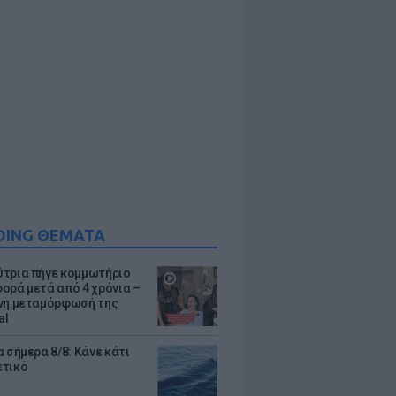
DING ΘΕΜΑΤΑ
τρια πήγε κομμωτήριο
ορά μετά από 4 χρόνια –
νη μεταμόρφωσή της
al
 σήμερα 8/8: Κάνε κάτι
ετικό