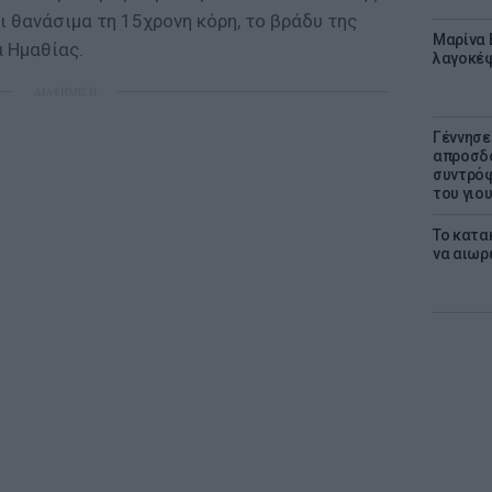
 θανάσιμα τη 15χρονη κόρη, το βράδυ της
Μαρίνα 
 Ημαθίας.
λαγοκέφ
ΔΙΑΦΗΜΙΣΗ
Γέννησε
απροσδό
συντρόφ
του γιο
Το κατα
να αιωρ