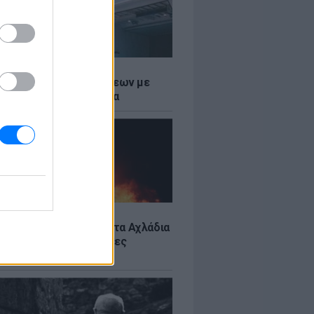
Σ
τος: Ρεκόρ Αναχωρήσεων με
Ταξιδιώτες στα Λιμάνια
Σ
: Υπό έλεγχο η φωτιά στα Αχλάδια
ιφυλακή η Κρήτη για νέες
ιές