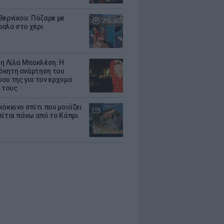
Βερνίκου: Πόζαρε με
αλο στο χέρι
 η Λίλα Μπακλέση: Η
κητη ανάρτηση του
ου της για τον ερχομό
υ τους
κόκκινο σπίτι που μοιάζει
είται πάνω από το Κάπρι