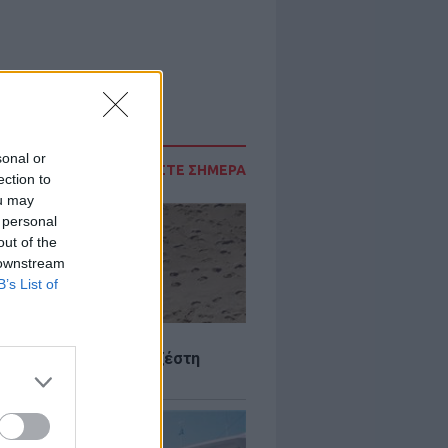
sonal or
ΔΙΑΒΑΣΤΕ ΣΗΜΕΡΑ
ection to
ou may
 personal
out of the
 downstream
B’s List of
Σ
 Πού θα «χτυπήσει» η ζέστη