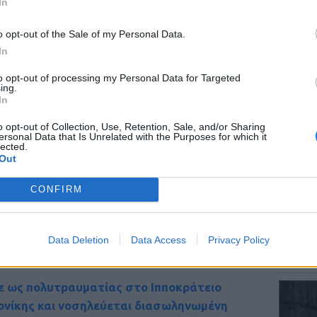
In
o opt-out of the Sale of my Personal Data.
In
ΕΙΔΗΣΕΙ
to opt-out of processing my Personal Data for Targeted
Αύγουσ
ing.
56.000 
In
o opt-out of Collection, Use, Retention, Sale, and/or Sharing
ersonal Data that Is Unrelated with the Purposes for which it
lected.
Out
CONFIRM
ΕΙΔΗΣΕΙ
Σητεία
Data Deletion
Data Access
Privacy Policy
– Σε επ
πυρκαγ
 ως πολυτραυματίας στο Ιπποκράτειο
νίκης και νοσηλεύεται διασωληνωμένη