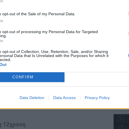
In
μοι τηρούνται και τηρούνται απαρέγκλιτα
o opt-out of the Sale of my Personal Data.
διακρίσεις και αστερίσκους, όσοι έχουν
In
γκληματικές πράξεις, θα
ΕΙΔΗΣΕΙ
to opt-out of processing my Personal Data for Targeted
ύνης και θα έχουν την τύχη που τους αξίζει
Αύγουσ
ing.
56.000 
ους.
In
o opt-out of Collection, Use, Retention, Sale, and/or Sharing
ου έχουν πει πολλοί στα social media, “μα θα
ersonal Data that Is Unrelated with the Purposes for which it
ονται”, έχει αποδειχθεί ότι τίποτα δεν
lected.
Out
ύπτονται και όλοι οδηγούνται στη
άρχει κάποια καθυστέρηση. Η δουλειά γίνεται
CONFIRM
ρόπο και με άριστη συνεργασία της
ΕΙΔΗΣΕΙ
ς αρχές και η δουλειά προχωρά με
Σητεία
υς φυσικά θα δουν το φως της δημοσιότητας
Data Deletion
Data Access
Privacy Policy
– Σε επ
ίζει», πρόσθεσε σχετικά με την υπόθεση της
πυρκαγ
η 12χρονη