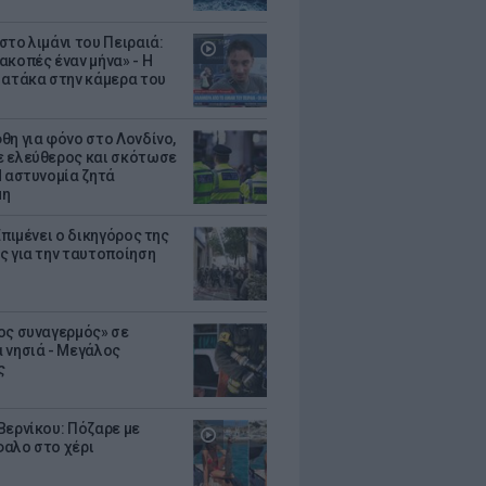
στο λιμάνι του Πειραιά:
ακοπές έναν μήνα» - Η
 ατάκα στην κάμερα του
θη για φόνο στο Λονδίνο,
 ελεύθερος και σκότωσε
Η αστυνομία ζητά
μη
Επιμένει ο δικηγόρος της
ς για την ταυτοποίηση
ος συναγερμός» σε
 νησιά - Μεγάλος
ς
Βερνίκου: Πόζαρε με
αλο στο χέρι