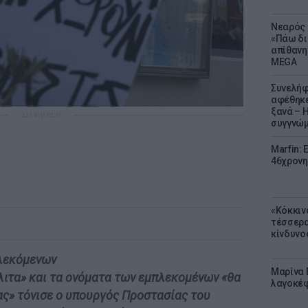
Νεαρός 
«Πάω δι
απίθανη
MEGA
Συνελήφ
αφέθηκε
ξανά – 
ΔΙΑΦΗΜΙΣΗ
συγγνώ
Marfin: 
46χρονη
«Κόκκιν
τέσσερα
κίνδυνο
πλεκόμενων
Μαρίνα 
λιτα» και τα ονόματα των εμπλεκομένων «θα
λαγοκέφ
ας» τόνισε ο υπουργός Προστασίας του