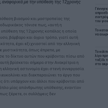
, αναφορικά με την υπόθεση της 12χρονης
Γέννησε
απροσδό
συντρόφ
υπόθεση βιασμού και μαστροπείας της
του γιο
εοδωρικάκος τόνισε πως, «αυτή η
Το κατα
 υπόθεση της 12χρονης κοπέλας η οποία
να αιωρ
υσο, βάρβαρο και άγριο τρόπο, γιατί αυτή
ικότητα, έχει εξιχνιαστεί από την ελληνική
με μυστικότητα, όπως έπρεπε, με
Το κόλπ
λίγο πρι
σε το δίκτυο αυτών που κρύβονται πίσω από
ταξίδι 
αυτή βρίσκεται σήμερα στην Ανακρίτρια η
στο αερ
 η ελληνική αστυνομία έχει στενή συνεργασία
διευκολύνει και διεκπεραιώνει το έργο που
ές ότι υπάρχουν και άλλοι που κρύβονται από
έπλο μίας απάνθρωπης υπόθεσης, εναντίον
όπως ξέρετε, οι συλλήψεις δεν