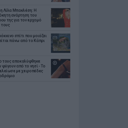
 η Λίλα Μπακλέση: Η
κητη ανάρτηση του
ου της για τον ερχομό
υ τους
κόκκινο σπίτι που μοιάζει
είται πάνω από το Κάπρι
ο τους αποκαλύφθηκε
ν φύγουν από το νησί - Το
τελείωσε με χειροπέδες
οδρόμιο