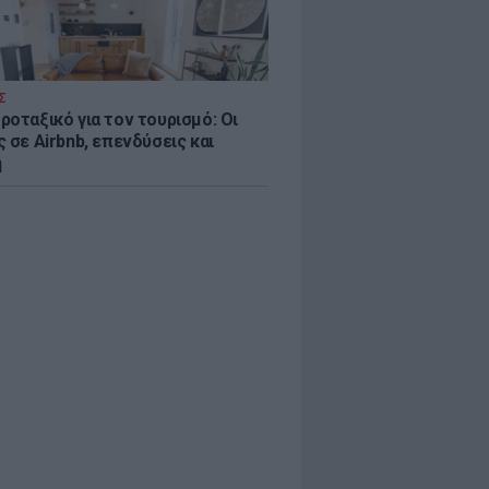
Σ
ροταξικό για τον τουρισμό: Οι
 σε Airbnb, επενδύσεις και
η