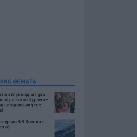
DING ΘΕΜΑΤΑ
τρια πήγε κομμωτήριο
ορά μετά από 4 χρόνια –
νη μεταμόρφωσή της
al
 σήμερα 8/8: Κάνε κάτι
ετικό