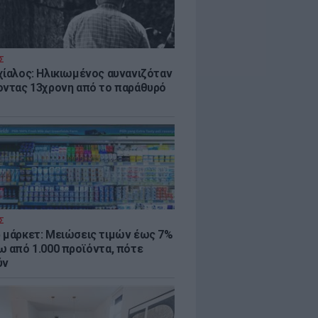
Σ
χίαλος: Ηλικιωμένος αυνανιζόταν
οντας 13χρονη από το παράθυρό
Σ
 μάρκετ: Μειώσεις τιμών έως 7%
ω από 1.000 προϊόντα, πότε
ύν