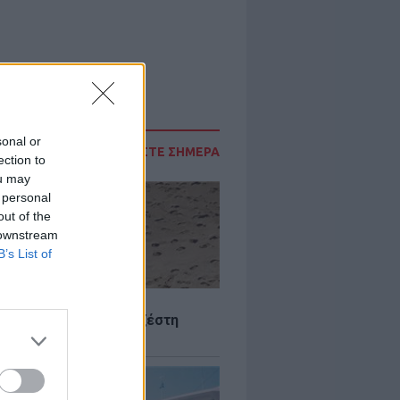
sonal or
ΔΙΑΒΑΣΤΕ ΣΗΜΕΡΑ
ection to
ou may
 personal
out of the
 downstream
B’s List of
Σ
 Πού θα «χτυπήσει» η ζέστη