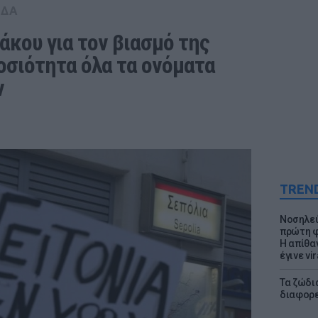
ΑΔΑ
κου για τον βιασμό της 
οσιότητα όλα τα ονόματα 
ν
TREN
Νοσηλεύ
πρώτη φ
Η απίθα
έγινε vir
Τα ζώδια
διαφορ