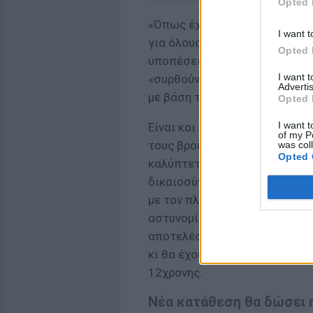
Opted 
«Όπως έχουμε αποδείξει οι νό
I want t
για όλους, χωρίς εξαιρέσεις, 
Opted 
υποπέσει σε τέτοιου είδους ε
I want 
«συρθούν» ενώπιον ης δικαιοσ
Advertis
με βάση τους νόμους του κράτ
Opted 
I want t
Είναι και άλλες περιπτώσεις π
of my P
τους βρουν;”, ή “μήπως καλύπτ
was col
Opted 
καλύπτεται, τα πάντα αποκαλ
δικαιοσύνη, ακόμα και εάν υπ
με τον πλέον επαγγελματικό τ
αστυνομίας με τις ανακριτικέ
αποτελέσματα. Τα ονόματά το
κι θα έχουν τύχη που τους αξ
12χρονης.
Νέα κατάθεση θα δώσει 