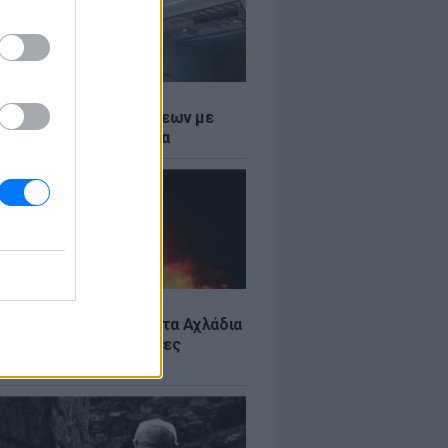
Σ
τος: Ρεκόρ Αναχωρήσεων με
Ταξιδιώτες στα Λιμάνια
Σ
: Υπό έλεγχο η φωτιά στα Αχλάδια
ιφυλακή η Κρήτη για νέες
ιές