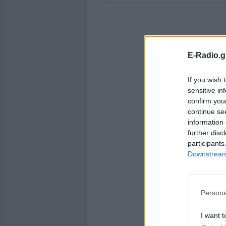
E-Radio.g
If you wish 
sensitive in
confirm you
continue se
information 
further disc
participants
Downstream 
Persona
I want t