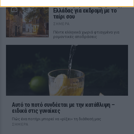
Τα 5 πιο ρομαντικά χωριά της
Ελλάδας για εκδρομή με το
ταίρι σου
ΣΉΜΕΡΑ
Πέντε ελληνικά χωριά φτιαγμένα για
ρομαντικές αποδράσεις
Αυτό το ποτό συνδέεται με την κατάθλιψη –
ειδικά στις γυναίκες
Πώς ένα ποτήρι μπορεί να «ρίξει» τη διάθεσή μας
ΣΉΜΕΡΑ