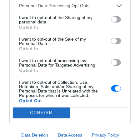
Personal Data Processing Opt Outs
ΔΕΙΤΕ ΕΠΙΣΗΣ
I want to opt-out of the Sharing of my
personal data.
Opted In
ΣΤΗΝ ΙΔΙΑ ΚΑΤΗΓΟΡΙΑ
I want to opt-out of the Sale of my
Μέσα σε αυτό το σπήλαιο θα
Personal Data.
περπατήσεις κυριολεκτικά
Opted In
μέσα στο νερό – Η εμπειρία
I want to opt-out of processing my
είναι μοναδική
Personal Data for Targeted Advertising.
ΣΉΜΕΡΑ
Opted In
Το φυσικό αξιοθέατο που εντυπωσιάζει
I want to opt-out of Collection, Use,
όσους το ανακαλύπτουν – Σταλακτίτες,
Retention, Sale, and/or Sharing of my
πηγές και παγωμένα νερά
Personal Data that Is Unrelated with the
Purposes for which it was collected.
Το navy jumpsuit της Βάσως
Opted Out
Λασκαράκη με τη ζώνη είναι το
πιο εύκολο chic outfit
CONFIRM
ΣΉΜΕΡΑ
Το look που αποδεικνύει ότι η κομψότητα
δεν χρειάζεται προσπάθεια
Data Deletion
Data Access
Privacy Policy