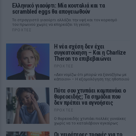
Ελληνικό γιαούρτι: Μία κουταλιά και τα
scrambled eggs θα απογειωθούν
Το στραγγιστό γιαούρτι αλλάζει την υφή και τον κορεσμό
του πρωινού χωρίς να επηρεάζει τη γεύση.
ΠΡΟΧΤΈΣ
Η νέα σχέση δεν έχει
συγκατοίκηση – Και η Charlize
Theron το επιβεβαιώνει
ΠΡΟΧΤΈΣ
«Δεν νομίζω ότι μπορώ να ξαναζήσω με
κάποιον» – Η εξομολόγηση της ηθοποιού
Πότε σου χτυπάει καμπανάκι ο
θυρεοειδής; Τα σημάδια που
δεν πρέπει να αγνοήσεις
ΠΡΟΧΤΈΣ
Ο θυρεοειδής χτυπάει πολλές γυναίκες
χωρίς να το καταλάβουν εγκαίρως
Οι χειρότερες τροφές για το