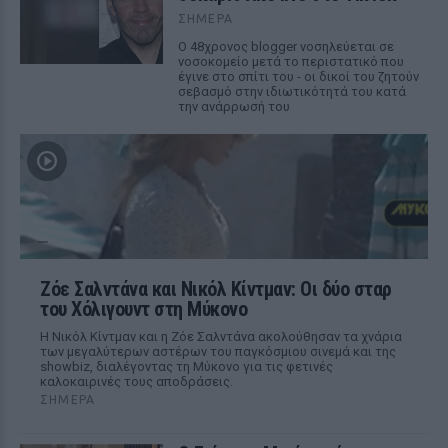
ΣΉΜΕΡΑ
Ο 48χρονος blogger νοσηλεύεται σε
νοσοκομείο μετά το περιστατικό που
έγινε στο σπίτι του - οι δικοί του ζητούν
σεβασμό στην ιδιωτικότητά του κατά
την ανάρρωσή του
Ζόε Σαλντάνα και Νικόλ Κίντμαν: Οι δύο σταρ
του Χόλιγουντ στη Μύκονο
Η Νικόλ Κίντμαν και η Ζόε Σαλντάνα ακολούθησαν τα χνάρια
των μεγαλύτερων αστέρων του παγκόσμιου σινεμά και της
showbiz, διαλέγοντας τη Μύκονο για τις φετινές
καλοκαιρινές τους αποδράσεις.
ΣΉΜΕΡΑ