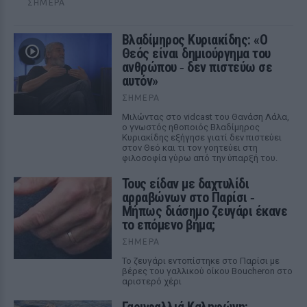
ΣΉΜΕΡΑ
Βλαδίμηρος Κυριακίδης: «Ο
Θεός είναι δημιούργημα του
ανθρώπου ‑ δεν πιστεύω σε
αυτόν»
ΣΉΜΕΡΑ
Μιλώντας στο vidcast του Θανάση Λάλα,
ο γνωστός ηθοποιός Βλαδίμηρος
Κυριακίδης εξήγησε γιατί δεν πιστεύει
στον Θεό και τι τον γοητεύει στη
φιλοσοφία γύρω από την ύπαρξή του.
Τους είδαν με δαχτυλίδι
αρραβώνων στο Παρίσι ‑
Μήπως διάσημο ζευγάρι έκανε
το επόμενο βήμα;
ΣΉΜΕΡΑ
Το ζευγάρι εντοπίστηκε στο Παρίσι με
βέρες του γαλλικού οίκου Boucheron στο
αριστερό χέρι