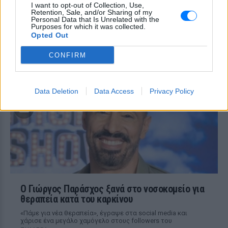
συγκίνησε ‑ Τι έγραψε για τη
I want to opt-out of Collection, Use,
ζωή, τους γονείς του και την
Retention, Sale, and/or Sharing of my
Personal Data that Is Unrelated with the
υγεία του
Purposes for which it was collected.
Opted Out
ΣΉΜΕΡΑ
Ο διάσημος σχεδιαστής μόδας
CONFIRM
μοιράστηκε ένα συγκινητικό μήνυμα στο
Instagram, μιλώντας για την οικογένειά
του, τη δημιουργικότητά του και τη χαρά
της ζωής.
Data Deletion
Data Access
Privacy Policy
O Γιώργος Παράσχος ξανά στο νοσοκομείο για
θεραπεία κατά του καρκίνου
«Πάμε για νέα θεραπεία», έγραψε στα social media και
χάρισε ένα μεγάλο χαμόγελο στους followers του