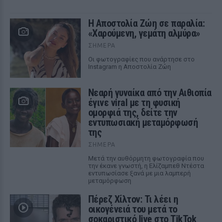
Η Αποστολία Ζώη σε παραλία:
«Χαρούμενη, γεμάτη αλμύρα»
ΣΉΜΕΡΑ
Οι φωτογραφίες που ανάρτησε στο
Instagram η Αποστολία Ζώη
Νεαρή γυναίκα από την Αιθιοπία
έγινε viral με τη φυσική
ομορφιά της, δείτε την
εντυπωσιακή μεταμόρφωσή
της
ΣΉΜΕΡΑ
Μετά την αυθόρμητη φωτογραφία που
την έκανε γνωστή, η Ελίζαμπεθ Ντέστα
εντυπωσίασε ξανά με μια λαμπερή
μεταμόρφωση
Πέρεζ Χίλτον: Τι λέει η
οικογένειά του μετά το
σοκαριστικό live στο TikTok