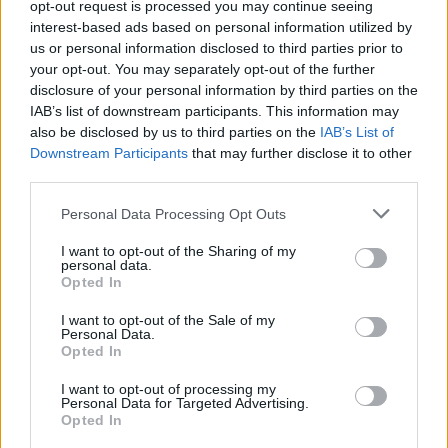
opt-out request is processed you may continue seeing
«Δεν θα το ξεχάσω όσο ζω»: Η
interest-based ads based on personal information utilized by
συγκλονιστική εξομολόγηση
us or personal information disclosed to third parties prior to
της Αγγελικής Ηλιάδη για τη
your opt-out. You may separately opt-out of the further
στιγμή που είδε τον Ιησού
disclosure of your personal information by third parties on the
ΣΉΜΕΡΑ
IAB’s list of downstream participants. This information may
also be disclosed by us to third parties on the
Η τραγουδίστρια περιέγραψε μέσα από
IAB’s List of
το Instagram μια εμπειρία που λέει πως
Downstream Participants
that may further disclose it to other
έζησε όταν ο γιος της νοσηλευόταν στο
third parties.
νοσοκομείο της Αρτας.
Η Ιωάννα Τούνη δημοσίευσε
Personal Data Processing Opt Outs
υλικό από τις διακοπές της στη
Μύκονο: Όσο και αν έχω
I want to opt-out of the Sharing of my
personal data.
ταξιδέψει, αυτός είναι ο
Opted In
αγαπημένος μου προορισμός
I want to opt-out of the Sale of my
ΣΉΜΕΡΑ
Personal Data.
Η Instagrammer έδειξε στους
Opted In
διαδικτυακούς της ακόλουθους εικόνες
από την απόδρασή της
I want to opt-out of processing my
Personal Data for Targeted Advertising.
Ο Λάκης Γαβαλάς έκλεισε τα 74
Opted In
και μοιράστηκε ένα μήνυμα που