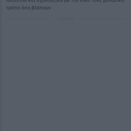
πλαισίου και σχολιάζουν με τον δικό τους μοναδικό
τρόπο όσα βλέπουν.
ΔΙΑΦΗΜΙΣΗ