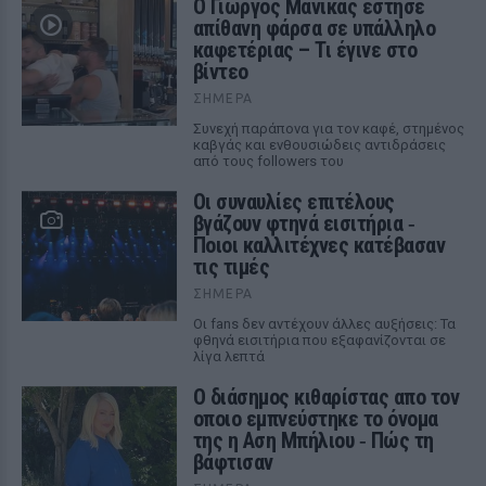
Ο Γιώργος Μανίκας έστησε
απίθανη φάρσα σε υπάλληλο
καφετέριας – Τι έγινε στο
βίντεο
ΣΉΜΕΡΑ
Συνεχή παράπονα για τον καφέ, στημένος
καβγάς και ενθουσιώδεις αντιδράσεις
από τους followers του
Οι συναυλίες επιτέλους
βγάζουν φτηνά εισιτήρια ‑
Ποιοι καλλιτέχνες κατέβασαν
τις τιμές
ΣΉΜΕΡΑ
Οι fans δεν αντέχουν άλλες αυξήσεις: Τα
φθηνά εισιτήρια που εξαφανίζονται σε
λίγα λεπτά
Ο διάσημος κιθαρίστας απο τον
οποιο εμπνεύστηκε το όνομα
της η Αση Μπήλιου ‑ Πώς τη
βάφτισαν