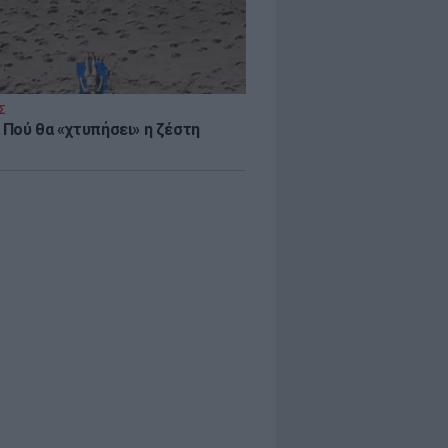
Σ
 Πού θα «χτυπήσει» η ζέστη