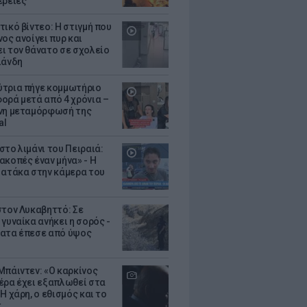
έρειες
τικό βίντεο: Η στιγμή που
ος ανοίγει πυρ και
ι τον θάνατο σε σχολείο
λάνδη
τρια πήγε κομμωτήριο
ορά μετά από 4 χρόνια –
νη μεταμόρφωσή της
al
στο λιμάνι του Πειραιά:
ακοπές έναν μήνα» - Η
 ατάκα στην κάμερα του
στον Λυκαβηττό: Σε
γυναίκα ανήκει η σορός -
ατα έπεσε από ύψος
Μπάιντεν: «Ο καρκίνος
έρα έχει εξαπλωθεί στα
Η χάρη, ο εθισμός και το
τ