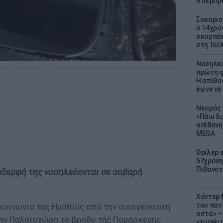
6 περιφ
Σοκαρισ
ο 14χρον
σκορπάε
στη Ταϊ
Νοσηλεύ
ΔΙΑΦΗΜΙΣΗ
πρώτη φ
Η απίθα
έγινε vir
Νεαρός 
«Πάω δι
απίθανη
MEGA
Θρίλερ 
57χρονη 
Πιθανότ
αδερφή της νοσηλεύονται σε σοβαρή
Χάντερ 
του πατ
 κοινωνία της Ημαθίας από την οικογενειακή
οστά» – 
ην Παλαιοχώρα το βράδυ της Παρασκευής
ντιμπέι