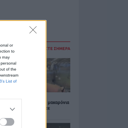
sonal or
ΔΙΑΒΑΣΤΕ ΣΗΜΕΡΑ
ection to
ou may
 personal
out of the
 downstream
B’s List of
LE
ύκλιν Μπέκαμ έβρασε μακαρόνια
ασσινό νερό και δέχτηκε
το τρολάρισμα online