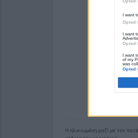
Opted 
I want t
Opted 
I want 
Advertis
Opted 
I want t
of my P
was col
Opted 
Η ηλικιωμένη μαζί με τον πατ