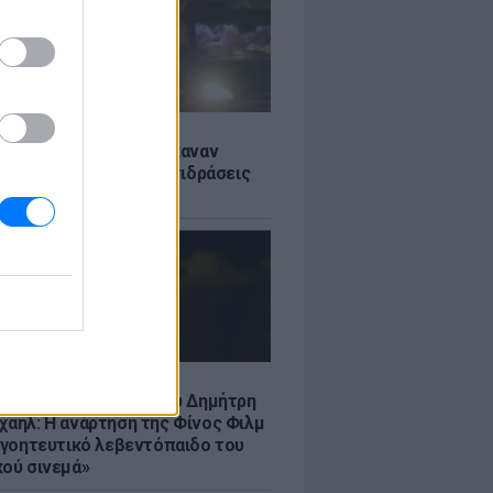
Σ
ς: Ιταλοί τουρίστες έκαναν
 βανάκι transfer - Αντιδράσεις
 ξέφρενο πάρτι
LE
νια από τον θάνατο του Δημήτρη
χαήλ: Η ανάρτηση της Φίνος Φιλμ
 «γοητευτικό λεβεντόπαιδο του
κού σινεμά»