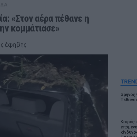
ΑΔΑ
α: «Στον αέρα πέθανε η 
ην κομμάτιασε»  
ης έφηβης
TREN
Θρήνος γ
Πέθανε 
Καιρός «
επόμενε
κίνδυνο