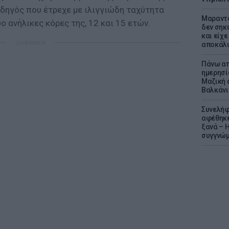
οδηγός που έτρεχε με ιλιγγιώδη ταχύτητα
Μαραντό
ο ανήλικες κόρες της, 12 και 15 ετών.
δεν σηκ
και είχε
ΔΙΑΦΗΜΙΣΗ
αποκάλυ
Πάνω απ
ημερησί
Μαζική 
Βαλκάνι
Συνελήφ
αφέθηκε
ξανά – 
συγγνώ