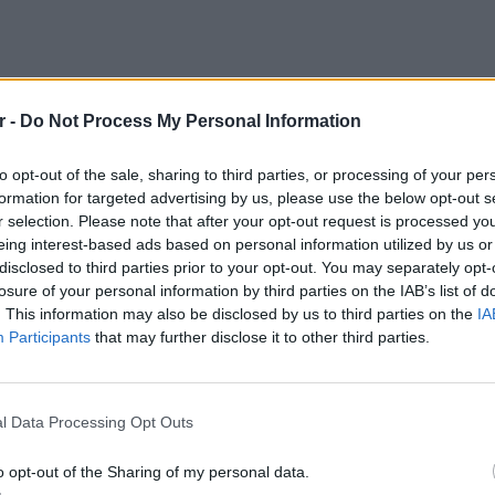
r -
Do Not Process My Personal Information
τραγικό θάνατο, ενώ η 37χρονη μητέρα με τη
βαρή κατάσταση στο νοσοκομείο.
to opt-out of the sale, sharing to third parties, or processing of your per
formation for targeted advertising by us, please use the below opt-out s
 κομμάτιασε την Κατερινούλα μου, την είδα
r selection. Please note that after your opt-out request is processed y
ντετριμμένη μιλώντας στο Star η γιαγιά του
eing interest-based ads based on personal information utilized by us or
disclosed to third parties prior to your opt-out. You may separately opt-
losure of your personal information by third parties on the IAB’s list of
αι πεθερά της 37χρονης ακόμα δεν μπορεί να
. This information may also be disclosed by us to third parties on the
IA
υ συνέβη: Εγώ τα μεγάλωσα. Το έφαγαν το
Participants
that may further disclose it to other third parties.
 μου, η κούκλα μου... Στον αέρα βγήκε η ψυχή
LIFESTY
νε, στον αέρα πέθανε».
Ο Μπρο
με θαλ
l Data Processing Opt Outs
ΔΙΑΦΗΜΙΣΗ
ανελέη
o opt-out of the Sharing of my personal data.