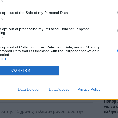
In
o opt-out of the Sale of my Personal Data.
In
to opt-out of processing my Personal Data for Targeted
ΕΙΔΗΣΕΙ
ing.
Μύκονο
In
«κλαμπ»
για το
o opt-out of Collection, Use, Retention, Sale, and/or Sharing
ersonal Data that Is Unrelated with the Purposes for which it
lected.
Out
CONFIRM
Data Deletion
Data Access
Privacy Policy
LIFESTY
22 χρό
Παπαμι
για το
έρα της 15χρονης τέλεσαν μόνοι τους την
ελληνι