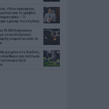
να: «Ήταν πρησμένος,
ωνόταν από το κρεβάτι
 παραιτηθεί» – Τι
ψε ο μασέρ του στη δίκη
ό 45.000 διελεύσεις
ως στους Ευζώνους:
άφιξη τουριστών από τα
α
θη για φόνο στο Λονδίνο,
 ελεύθερος και σκότωσε
Η αστυνομία ζητά
μη