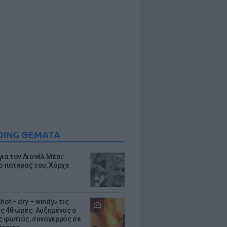
DING ΘΕΜΑΤΑ
ια τον Λιονέλ Μέσι:
ο πατέρας του, Χόρχε
hot – dry – windy» τις
ς 48 ώρες: Αυξημένος ο
ς φωτιάς, συναγερμός σε