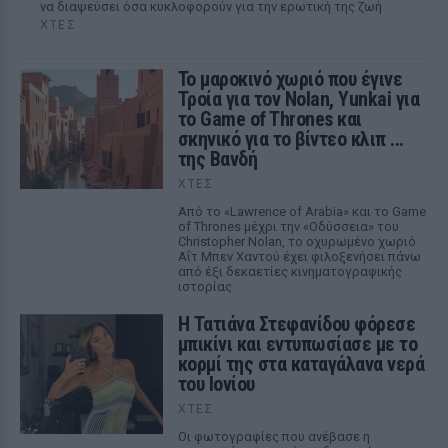
να διαψεύσει όσα κυκλοφορούν για την ερωτική της ζωή
ΧΤΕΣ
Το μαροκινό χωριό που έγινε
Τροία για τον Nolan, Yunkai για
το Game of Thrones και
σκηνικό για το βίντεο κλιπ ...
της Βανδή
ΧΤΕΣ
Από το «Lawrence of Arabia» και το Game
of Thrones μέχρι την «Οδύσσεια» του
Christopher Nolan, το οχυρωμένο χωριό
Αΐτ Μπεν Χαντού έχει φιλοξενήσει πάνω
από έξι δεκαετίες κινηματογραφικής
ιστορίας
Η Τατιάνα Στεφανίδου φόρεσε
μπικίνι και εντυπωσίασε με το
κορμί της στα καταγάλανα νερά
του Ιονίου
ΧΤΕΣ
Οι φωτογραφίες που ανέβασε η