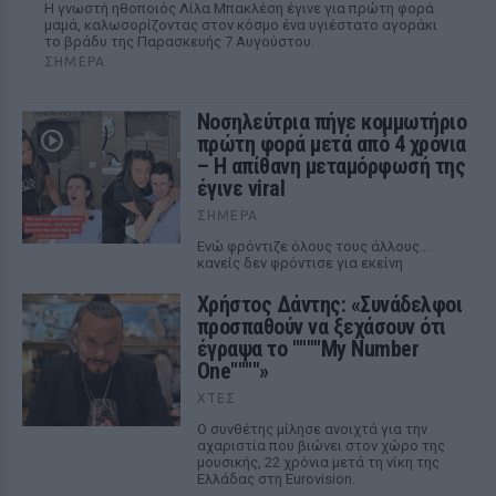
Η γνωστή ηθοποιός Λίλα Μπακλέση έγινε για πρώτη φορά
μαμά, καλωσορίζοντας στον κόσμο ένα υγιέστατο αγοράκι
το βράδυ της Παρασκευής 7 Αυγούστου.
ΣΉΜΕΡΑ
Νοσηλεύτρια πήγε κομμωτήριο
πρώτη φορά μετά από 4 χρόνια
– Η απίθανη μεταμόρφωσή της
έγινε viral
ΣΉΜΕΡΑ
Ενώ φρόντιζε όλους τους άλλους...
κανείς δεν φρόντισε για εκείνη
Χρήστος Δάντης: «Συνάδελφοι
προσπαθούν να ξεχάσουν ότι
έγραψα το """"My Number
One""""»
ΧΤΕΣ
Ο συνθέτης μίλησε ανοιχτά για την
αχαριστία που βιώνει στον χώρο της
μουσικής, 22 χρόνια μετά τη νίκη της
Ελλάδας στη Eurovision.