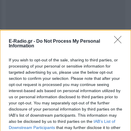
E-Radio.gr -
Do Not Process My Personal
Information
If you wish to opt-out of the sale, sharing to third parties, or
processing of your personal or sensitive information for
Ακολουθήστε το E-Radio.gr στο
Google News
targeted advertising by us, please use the below opt-out
και μάθετε πρώτοι
τα πιο hot νέα
.
section to confirm your selection. Please note that after your
opt-out request is processed you may continue seeing
Διαβάστε περισσότερα θέματα για
Μόδα
,
interest-based ads based on personal information utilized by
us or personal information disclosed to third parties prior to
Ομορφιά
,
Σχέσεις
και φυσικά
Celebrities
στο νέο
your opt-out. You may separately opt-out of the further
Pink.gr
!
disclosure of your personal information by third parties on the
IAB’s list of downstream participants. This information may
Ακολουθήστε το E-Radio.gr και στο Instagram
also be disclosed by us to third parties on the
IAB’s List of
Downstream Participants
that may further disclose it to other
ΔΙΑΦΗΜΙΣΗ