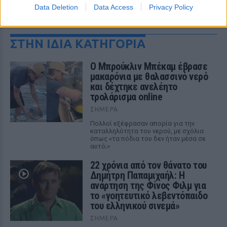
Data Deletion
Data Access
Privacy Policy
ΔΕΙΤΕ ΕΠΙΣΗΣ
ΣΤΗΝ ΙΔΙΑ ΚΑΤΗΓΟΡΙΑ
Ο Μπρούκλιν Μπέκαμ έβρασε
μακαρόνια με θαλασσινό νερό
και δέχτηκε ανελέητο
τρολάρισμα online
ΣΉΜΕΡΑ
Πολλοί εξέφρασαν απορία για την
καταλληλότητα του νερού, με σχόλια
όπως «τα πόδια του δεν ήταν μέσα σε
αυτό;»
22 χρόνια από τον θάνατο του
Δημήτρη Παπαμιχαήλ: Η
ανάρτηση της Φίνος Φιλμ για
το «γοητευτικό λεβεντόπαιδο
του ελληνικού σινεμά»
ΣΉΜΕΡΑ