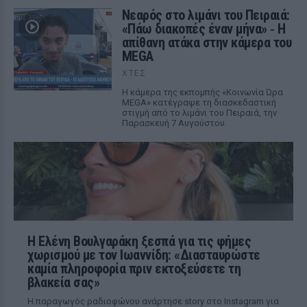
Νεαρός στο λιμάνι του Πειραιά:
«Πάω διακοπές έναν μήνα» ‑ Η
απίθανη ατάκα στην κάμερα του
MEGA
ΧΤΕΣ
Η κάμερα της εκπομπής «Κοινωνία Ώρα
MEGA» κατέγραψε τη διασκεδαστική
στιγμή από το λιμάνι του Πειραιά, την
Παρασκευή 7 Αυγούστου.
Η Ελένη Βουλγαράκη ξεσπά για τις φήμες
χωρισμού με τον Ιωαννίδη: «Διασταυρώστε
καμία πληροφορία πριν εκτοξεύσετε τη
βλακεία σας»
Η παραγωγός ραδιοφώνου ανάρτησε story στο Instagram για