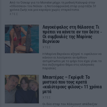
Από το Όσκαρ για το Monster μέχρι τη μυθική Καλυψώ στην
«Οδύσσεια» του Νόλαν - η Νοτιοαφρικανή σταρ γιορτάζει 51
χρόνια ζωής και μια καριέρα χωρίς στερεότυπα.
ΧΤΕΣ
Λαγοκέφαλος στη θάλασσα: Τι
πρέπει να κάνετε αν τον δείτε ‑
Οι συμβουλές της Μαρίνας
Βερνίκου
ΧΤΕΣ
Η Μαρίνα Βερνίκου εξηγεί τι οφείλουν να
κάνουν οι λουόμενοι αν έρθουν
αντιμέτωποι με το ψάρι που έχει γίνει το
πιο συζητημένο θέμα στις ελληνικές
παραλίες
Μπαντέρας – Γκρίφιθ: Το
μυστικό που τους κρατά
«καλύτερους φίλους» 11 χρόνια
μετά
ΧΤΕΣ
Οι δύο σταρ του Χόλιγουντ απέδειξαν