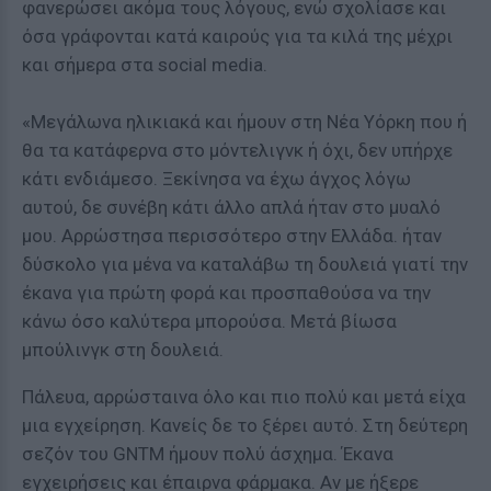
φανερώσει ακόμα τους λόγους, ενώ σχολίασε και
όσα γράφονται κατά καιρούς για τα κιλά της μέχρι
και σήμερα στα social media.
«Μεγάλωνα ηλικιακά και ήμουν στη Νέα Υόρκη που ή
θα τα κατάφερνα στο μόντελιγνκ ή όχι, δεν υπήρχε
κάτι ενδιάμεσο. Ξεκίνησα να έχω άγχος λόγω
αυτού, δε συνέβη κάτι άλλο απλά ήταν στο μυαλό
μου. Αρρώστησα περισσότερο στην Ελλάδα. ήταν
δύσκολο για μένα να καταλάβω τη δουλειά γιατί την
έκανα για πρώτη φορά και προσπαθούσα να την
κάνω όσο καλύτερα μπορούσα. Μετά βίωσα
μπούλινγκ στη δουλειά.
Πάλευα, αρρώσταινα όλο και πιο πολύ και μετά είχα
μια εγχείρηση. Κανείς δε το ξέρει αυτό. Στη δεύτερη
σεζόν του GNTM ήμουν πολύ άσχημα. Έκανα
εγχειρήσεις και έπαιρνα φάρμακα. Αν με ήξερε