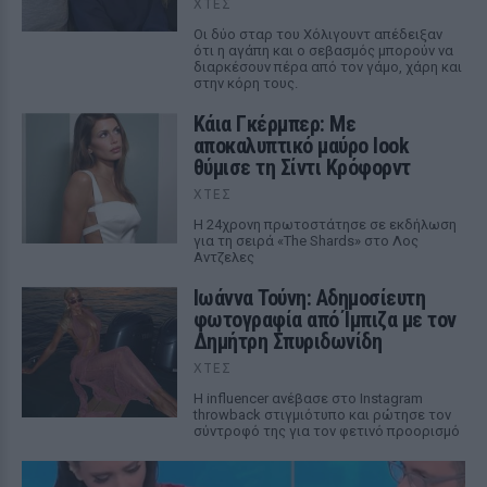
ΧΤΕΣ
Οι δύο σταρ του Χόλιγουντ απέδειξαν
ότι η αγάπη και ο σεβασμός μπορούν να
διαρκέσουν πέρα από τον γάμο, χάρη και
στην κόρη τους.
Κάια Γκέρμπερ: Με
αποκαλυπτικό μαύρο look
θύμισε τη Σίντι Κρόφορντ
ΧΤΕΣ
Η 24χρονη πρωτοστάτησε σε εκδήλωση
για τη σειρά «The Shards» στο Λος
Αντζελες
Ιωάννα Τούνη: Αδημοσίευτη
φωτογραφία από Ίμπιζα με τον
Δημήτρη Σπυριδωνίδη
ΧΤΕΣ
Η influencer ανέβασε στο Instagram
throwback στιγμιότυπο και ρώτησε τον
σύντροφό της για τον φετινό προορισμό