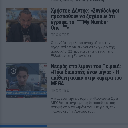
Χρήστος Δάντης: «Συνάδελφοι
προσπαθούν να ξεχάσουν ότι
έγραψα το """"My Number
One""""»
ΠΡΟΧΤΈΣ
Ο συνθέτης μίλησε ανοιχτά για την
αχαριστία που βιώνει στον χώρο της
μουσικής, 22 χρόνια μετά τη νίκη της
Ελλάδας στη Eurovision.
Νεαρός στο λιμάνι του Πειραιά:
«Πάω διακοπές έναν μήνα» ‑ Η
απίθανη ατάκα στην κάμερα του
MEGA
ΠΡΟΧΤΈΣ
Η κάμερα της εκπομπής «Κοινωνία Ώρα
MEGA» κατέγραψε τη διασκεδαστική
στιγμή από το λιμάνι του Πειραιά, την
Παρασκευή 7 Αυγούστου.