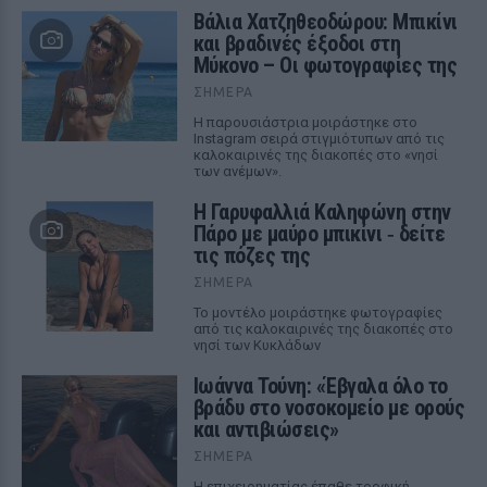
Βάλια Χατζηθεοδώρου: Μπικίνι
και βραδινές έξοδοι στη
Μύκονο – Οι φωτογραφίες της
ΣΉΜΕΡΑ
Η παρουσιάστρια μοιράστηκε στο
Instagram σειρά στιγμιότυπων από τις
καλοκαιρινές της διακοπές στο «νησί
των ανέμων».
Η Γαρυφαλλιά Καληφώνη στην
Πάρο με μαύρο μπικίνι ‑ δείτε
τις πόζες της
ΣΉΜΕΡΑ
Το μοντέλο μοιράστηκε φωτογραφίες
από τις καλοκαιρινές της διακοπές στο
νησί των Κυκλάδων
Ιωάννα Τούνη: «Έβγαλα όλο το
βράδυ στο νοσοκομείο με ορούς
και αντιβιώσεις»
ΣΉΜΕΡΑ
Η επιχειρηματίας έπαθε τροφική