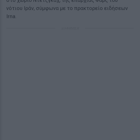
στο χωριό Ντετζγκάχ, της επαρχίας Φαρς του
νότιου Ιράν, σύμφωνα με το πρακτορείο ειδήσεων
Irna.
ΔΙΑΦΗΜΙΣΗ