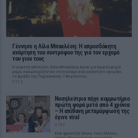
Γέννησε η Λίλα Μπακλέση: Η απροσδόκητη
ανάρτηση του συντρόφου της για τον ερχομό
του γιου τους
Η γνωστή ηθοποιός Λίλα Μπακλέση έγινε για πρώτη φορά
μαμά, καλωσορίζοντας στον κόσμο ένα υγιέστατο αγοράκι
το βράδυ της Παρασκευής 7 Αυγούστου.
ΧΤΕΣ
Νοσηλεύτρια πήγε κομμωτήριο
πρώτη φορά μετά από 4 χρόνια
– Η απίθανη μεταμόρφωσή της
έγινε viral
ΧΤΕΣ
Ενώ φρόντιζε όλους τους άλλους...
κανείς δεν φρόντισε για εκείνη