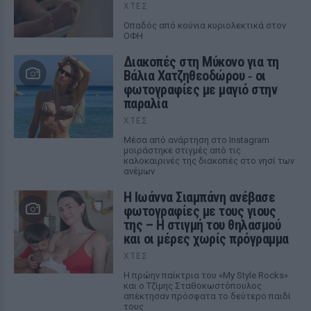
ΧΤΕΣ
Οπαδός από κούνια κυριολεκτικά στον
ΟΦΗ
Διακοπές στη Μύκονο για τη
Βάλια Χατζηθεοδώρου ‑ οι
φωτογραφίες με μαγιό στην
παραλία
ΧΤΕΣ
Μέσα από ανάρτηση στο Instagram
μοιράστηκε στιγμές από τις
καλοκαιρινές της διακοπές στο νησί των
ανέμων
H Ιωάννα Σιαμπάνη ανέβασε
φωτογραφίες με τους γιους
της – Η στιγμή του θηλασμού
και οι μέρες χωρίς πρόγραμμα
ΧΤΕΣ
Η πρώην παίκτρια του «My Style Rocks»
και ο Τζίμης Σταθοκωστόπουλος
απέκτησαν πρόσφατα το δεύτερο παιδί
τους