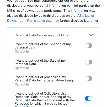
your opt-out. You may separately opt-out of the further
disclosure of your personal information by third parties on the
IAB’s list of downstream participants. This information may
also be disclosed by us to third parties on the
IAB’s List of
Downstream Participants
that may further disclose it to other
third parties.
Personal Data Processing Opt Outs
Ακολουθήστε το E-Radio.gr στο
Google News
και μάθετε πρώτοι
τα πιο hot νέα
.
I want to opt-out of the Sharing of my
personal data.
Opted In
Εσύ μπήκες στο E-Daily.gr; Τα νέα της ημέρας
και ότι σου κάνει κλικ!
I want to opt-out of the Sale of my
Personal Data.
Opted In
Ακολουθήστε το E-Radio.gr και στο Instagram
I want to opt-out of processing my
ΔΙΑΦΗΜΙΣΗ
Personal Data for Targeted Advertising.
Opted In
I want to opt-out of Collection, Use,
Retention, Sale, and/or Sharing of my
Personal Data that Is Unrelated with the
Purposes for which it was collected.