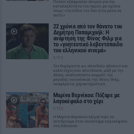
Πολλοί εξέφρασαν απορία για την
καταλληλότητα του νερού, με σχόλια
όπως «τα πόδια του δεν ήταν μέσα σε
αυτό;»
22 χρόνια από τον θάνατο του
Δημήτρη Παπαμιχαήλ: Η
ανάρτηση της Φίνος Φιλμ για
το «γοητευτικό λεβεντόπαιδο
του ελληνικού σινεμά»
ΧΤΕΣ
Τον θυμόμαστε ως σπουδαίο ηθοποιό και
καλλιτέχνη που αποτέλεσε, μαζί με την
Αλίκη, αναπόσπαστο κομμάτι της
μεγάλης οικογένειας της Φίνος Φιλμ,
αναφέρεται χαρακτηριστικά
Μαρίνα Βερνίκου: Πόζαρε με
λαγοκέφαλο στο χέρι
ΧΤΕΣ
Η Μαρίνα Βερνίκου εξηγεί πώς να
αντιδρούμε όταν συναντάμε λαγοκέφαλο
στη θάλασσα